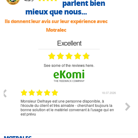
parlent bien
mieux que nous...
Ils donnent leur avis sur leur expérience avec
Motralec
Excellent
see some of the reviews here.
07.2026
18.07.2026
Monsieur Delhaye est une personne disponible, à
bien ri
l'écoute du client et très aimable - cherchant toujours la
bonne solution et le matériel convenant à l'usage qui en
est prévu