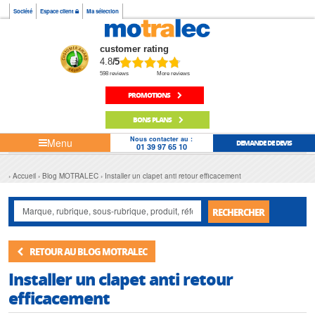
Société
Espace client
Ma sélection
customer rating
4.8
/5
598 reviews
More reviews
PROMOTIONS
BONS PLANS
Nous contacter au :
Menu
DEMANDE DE DEVIS
01 39 97 65 10
Accueil
Blog MOTRALEC
Installer un clapet anti retour efficacement
RECHERCHER
RETOUR AU BLOG MOTRALEC
Installer un clapet anti retour
efficacement