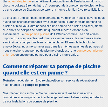
Un
moteur de piscine
est un élément prépondérant de l'installation, donc son
choix ne doit pas être négligé, qu'il corresponde à une pompe de piscine 1cv,
ou une pompe de 2kw, nous porterons la même attention à votre sollicitation.
Le prix étant une composante importante de votre choix, nous le savons, nous
avons des accords importants avec les principaux fabricants de pompes de
piscine afin de vous faire bénéficier d'une pompe de piscine pas cher, même
si le choix ne doit pas se porter uniquement sur cet élément, bien
évidemment. Le
prix pompe piscine
doit s'étudier comme il se doit, et il est
important de comparer les performances techniques et les marques afin de
savoir si nous comparons bien la même chose. Et aussi la technologie
employée, car nous ne sommes pas dans les mêmes gammes de pompes si
nous cherchons une pompe de piscine silencieuse, une
pompe pour piscine
enterrée
, ou encore une pompe pour piscine municipale...
Comment réparer sa
pompe de piscine
quand elle est en panne ?
Motralec
met également à votre disposition son service de réparation et
maintenance de
pompe de piscine
.
Nos interventions sur toute l'Ile de France suivant vos besoins et vos
contraintes sont un gage d'efficacité, et garantissent l'absence de perturbation
de vos installations de
pompe de piscine
.