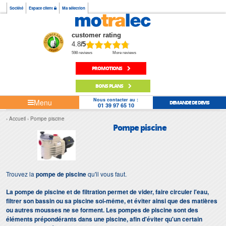
Société
Espace client
Ma sélection
customer rating
4.8
/5
598 reviews
More reviews
PROMOTIONS
BONS PLANS
Nous contacter au :
Menu
DEMANDE DE DEVIS
01 39 97 65 10
Accueil
Pompe piscine
Pompe piscine
Trouvez la
pompe de piscine
qu'il vous faut.
La pompe de piscine et de filtration permet de vider, faire circuler l'eau,
filtrer son bassin ou sa piscine soi-même, et éviter ainsi que des matières
ou autres mousses ne se forment. Les pompes de piscine sont des
éléments prépondérants dans une piscine, afin d'éviter qu'un certain