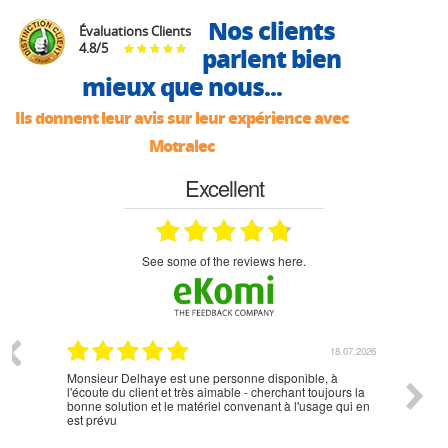
Nos clients
Évaluations Clients
4.8
/
5
parlent bien
mieux que nous...
Ils donnent leur avis sur leur expérience avec
Motralec
Excellent
see some of the reviews here.
07.2026
18.07.2026
Monsieur Delhaye est une personne disponible, à
bien ri
l'écoute du client et très aimable - cherchant toujours la
bonne solution et le matériel convenant à l'usage qui en
est prévu