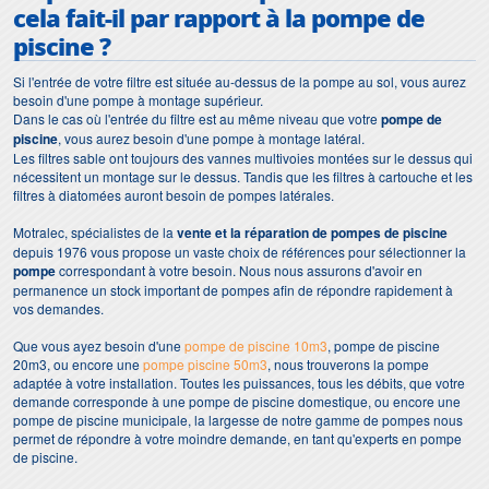
cela fait-il par rapport à la
pompe de
piscine ?
Si l'entrée de votre filtre est située au-dessus de la pompe au sol, vous aurez
besoin d'une pompe à montage supérieur.
Dans le cas où l'entrée du filtre est au même niveau que votre
pompe de
piscine
, vous aurez besoin d'une pompe à montage latéral.
Les filtres sable ont toujours des vannes multivoies montées sur le dessus qui
nécessitent un montage sur le dessus. Tandis que les filtres à cartouche et les
filtres à diatomées auront besoin de pompes latérales.
Motralec, spécialistes de la
vente et la réparation de pompes de piscine
depuis 1976 vous propose un vaste choix de références pour sélectionner la
pompe
correspondant à votre besoin. Nous nous assurons d'avoir en
permanence un stock important de pompes afin de répondre rapidement à
vos demandes.
Que vous ayez besoin d'une
pompe de piscine 10m3
, pompe de piscine
20m3, ou encore une
pompe piscine 50m3
, nous trouverons la pompe
adaptée à votre installation. Toutes les puissances, tous les débits, que votre
demande corresponde à une pompe de piscine domestique, ou encore une
pompe de piscine municipale, la largesse de notre gamme de pompes nous
permet de répondre à votre moindre demande, en tant qu'experts en pompe
de piscine.