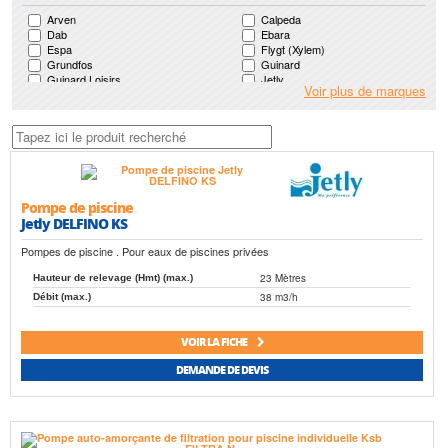
Arven
Calpeda
Dab
Ebara
Espa
Flygt (Xylem)
Grundfos
Guinard
Guinard Loisirs
Jetly
Voir plus de marques
Ksb
Lowara (Xylem)
Mr Pompes
Nocchi (Pentair)
Pedrollo
Saer
Salmson
Speroni
Wilo
Pompe de piscine
Jetly DELFINO KS
Pompes de piscine . Pour eaux de piscines privées
23 Mètres
Hauteur de relevage (Hmt) (max.)
38 m3/h
Débit (max.)
VOIR LA FICHE
DEMANDE DE DEVIS