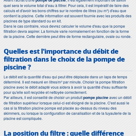
pompe de piscine
quel sera le volume total d’eau à filtrer. Pour cela, il est impératif de faire des
calculs et d'avoir les bons chiffres sur le nombre de litres (ou m³) d'eau que
contient la piscine. Cette information est souvent fournie avec les produits des
piscines de type standard ou en kit.
Dans le cas contraire, vous devrez calculer le volume d'eau que la pompe
filtration devra aspirer. La formule varie normalement en fonction de la forme
de la piscine. Cette dernière peut être de forme rectangulaire, ovale ou ronde.
Quelles est l'importance du débit de
filtration dans le choix de la
pompe de
piscine ?
Le débit est la quantité d'eau qui peut être déplacée dans un laps de temps
déterminé. Il est mesuré en litres/m³ par minute. Choisir la pompe filtration
piscine avec le débit adapté vous aidera à avoir la quantité d'eau suffisante
pour qu'elle soit recyclée et nettoyée correctement.
Par ailleurs, il est conseillé de choisir un produit
pompe piscine
avec un débit
de filtration supérieur lorsque celui-ci est éloigné de la piscine. C'est aussi le
cas si la filtration piscine pompe est placée au-dessus du niveau des
skimmers, ou lorsque la configuration de canalisation et de la tuyauterie de la
piscine est compliquée.
La position du filtre : quelle différence