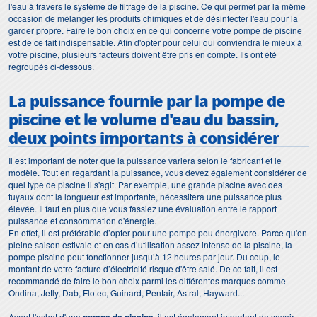
l'eau à travers le système de filtrage de la piscine. Ce qui permet par la même
occasion de mélanger les produits chimiques et de désinfecter l'eau pour la
garder propre. Faire le bon choix en ce qui concerne votre pompe de piscine
est de ce fait indispensable. Afin d'opter pour celui qui conviendra le mieux à
votre piscine, plusieurs facteurs doivent être pris en compte. Ils ont été
regroupés ci-dessous.
La puissance fournie par la
pompe de
piscine
et le volume d'eau du bassin,
deux points importants à considérer
Il est important de noter que la puissance variera selon le fabricant et le
modèle. Tout en regardant la puissance, vous devez également considérer de
quel type de piscine il s'agit. Par exemple, une grande piscine avec des
tuyaux dont la longueur est importante, nécessitera une puissance plus
élevée. Il faut en plus que vous fassiez une évaluation entre le rapport
puissance et consommation d'énergie.
En effet, il est préférable d’opter pour une pompe peu énergivore. Parce qu'en
pleine saison estivale et en cas d’utilisation assez intense de la piscine, la
pompe piscine peut fonctionner jusqu’à 12 heures par jour. Du coup, le
montant de votre facture d’électricité risque d'être salé. De ce fait, il est
recommandé de faire le bon choix parmi les différentes marques comme
Ondina, Jetly, Dab, Flotec, Guinard, Pentair, Astral, Hayward...
Avant l'achat d'une
, il est également important de savoir