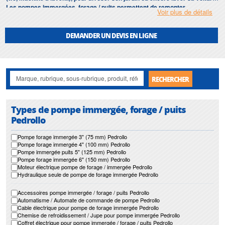
Les pompes immergées, forage / puits permettent de remonter
Voir plus de détails
automatiquement l’eau d’un forage ou d'un puits, en allant jusqu'à des
profondeurs très importantes. Les variantes de pompes de forage est très
vaste, et nous sommes à-même de vous proposer des pompes dont le
DEMANDER UN DEVIS EN LIGNE
diamètre va de 3" à 18".
Notre gamme de
pompe immergée, forage / puits
s’étend jour après jour
avec de nouvelles solutions et de nouveaux matériaux.
RECHERCHER
Types de pompe immergée, forage / puits
Pedrollo
Pompe forage immergée 3" (75 mm) Pedrollo
Pompe forage immergée 4" (100 mm) Pedrollo
Pompe immergée puits 5" (125 mm) Pedrollo
Pompe forage immergée 6" (150 mm) Pedrollo
Moteur électrique pompe de forage / immergée Pedrollo
Hydraulique seule de pompe de forage immergée Pedrollo
Accessoires pompe immergée / forage / puits Pedrollo
Automatisme / Automate de commande de pompe Pedrollo
Cable électrique pour pompe de forage immergée Pedrollo
Chemise de refroidissement / Jupe pour pompe immergée Pedrollo
Coffret électrique pour pompe immergée / forage / puits Pedrollo