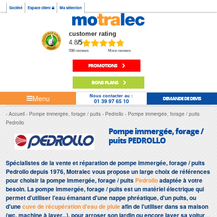
Société
Espace client
Ma sélection
customer rating
4.8
/5
598 reviews
More reviews
PROMOTIONS
BONS PLANS
Nous contacter au :
Menu
DEMANDE DE DEVIS
01 39 97 65 10
Accueil
Pompe immergée, forage / puits
Pedrollo
Pompe immergée, forage / puits
Pedrollo
Pompe immergée, forage /
puits PEDROLLO
Spécialistes de la vente et réparation de pompe immergée, forage / puits
Pedrollo depuis 1976, Motralec vous propose un large choix de références
pour choisir la pompe immergée, forage / puits
Pedrollo
adaptée à votre
besoin. La pompe immergée, forage / puits est un matériel électrique qui
permet d'utiliser l'eau émanant d'une nappe phréatique, d'un puits, ou
d'une
cuve de récupération d'eau de pluie
afin de l'utiliser dans sa maison
(wc, machine à laver...), pour arroser son jardin ou encore laver sa voiture.