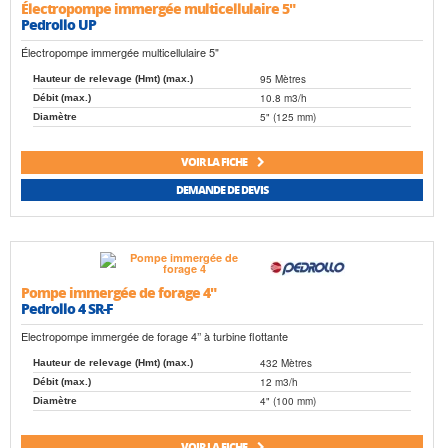
Électropompe immergée multicellulaire 5"
Pedrollo UP
Électropompe immergée multicellulaire 5"
95 Mètres
Hauteur de relevage (Hmt) (max.)
10.8 m3/h
Débit (max.)
5" (125 mm)
Diamètre
VOIR LA FICHE
DEMANDE DE DEVIS
Pompe immergée de forage 4"
Pedrollo 4 SR-F
Electropompe immergée de forage 4’’ à turbine flottante
432 Mètres
Hauteur de relevage (Hmt) (max.)
12 m3/h
Débit (max.)
4" (100 mm)
Diamètre
VOIR LA FICHE