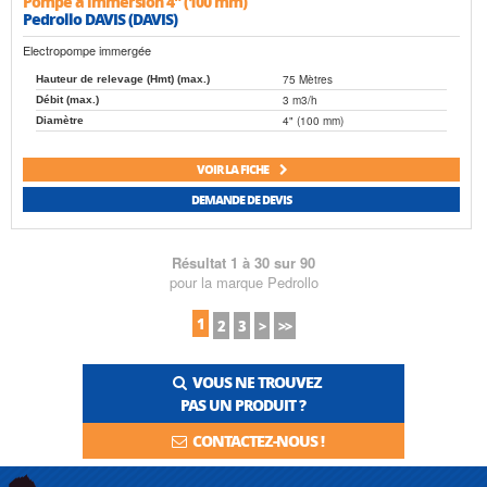
Pompe à immersion 4" (100 mm)
Pedrollo DAVIS (DAVIS)
Electropompe immergée
75 Mètres
Hauteur de relevage (Hmt) (max.)
3 m3/h
Débit (max.)
4" (100 mm)
Diamètre
VOIR LA FICHE
DEMANDE DE DEVIS
Résultat 1 à 30 sur 90
pour la marque Pedrollo
1
2
3
>
>>
VOUS NE TROUVEZ
PAS UN PRODUIT ?
CONTACTEZ-NOUS !