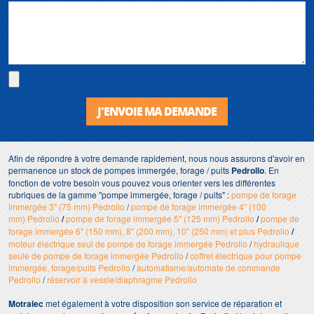
J'ENVOIE MA DEMANDE
Afin de répondre à votre demande rapidement, nous nous assurons d'avoir en
permanence un stock de pompes immergée, forage / puits
Pedrollo
. En
fonction de votre besoin vous pouvez vous orienter vers les différentes
rubriques de la gamme "pompe immergée, forage / puits" :
pompe de forage
immergée 3" (75 mm) Pedrollo
/
pompe de forage immergée 4" (100
mm) Pedrollo
/
pompe de forage immergée 5" (125 mm) Pedrollo
/
pompe de
forage immergée 6" (150 mm), 8" (200 mm), 10" (250 mm) et plus Pedrollo
/
moteur électrique seul de pompe de forage immergée Pedrollo
/
hydraulique
seule de pompe de forage immergée Pedrollo
/
coffret électrique pour pompe
immergée, forage/puits Pedrollo
/
automatisme/automate de commande
Pedrollo
/
réservoir à vessie/diaphragme Pedrollo
Motralec
met également à votre disposition son service de réparation et