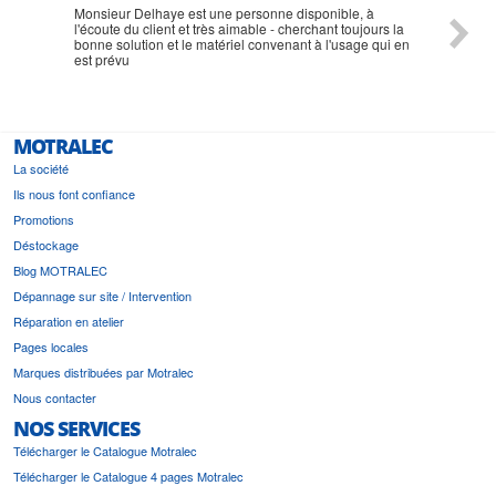
Monsieur Delhaye est une personne disponible, à
bien ri
l'écoute du client et très aimable - cherchant toujours la
bonne solution et le matériel convenant à l'usage qui en
est prévu
MOTRALEC
La société
Ils nous font confiance
Promotions
Déstockage
Blog MOTRALEC
Dépannage sur site / Intervention
Réparation en atelier
Pages locales
Marques distribuées par Motralec
Nous contacter
NOS SERVICES
Télécharger le Catalogue Motralec
Télécharger le Catalogue 4 pages Motralec