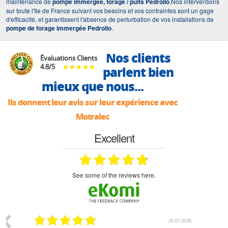
maintenance de
pompe immergée, forage / puits Pedrollo
.Nos interventions
sur toute l'Ile de France suivant vos besoins et vos contraintes sont un gage
d'efficacité, et garantissent l'absence de perturbation de vos installations de
pompe de forage immergée Pedrollo
.
Nos clients
Évaluations Clients
4.8
/
5
parlent bien
mieux que nous...
Ils donnent leur avis sur leur expérience avec
Motralec
Excellent
see some of the reviews here.
07.2026
18.07.2026