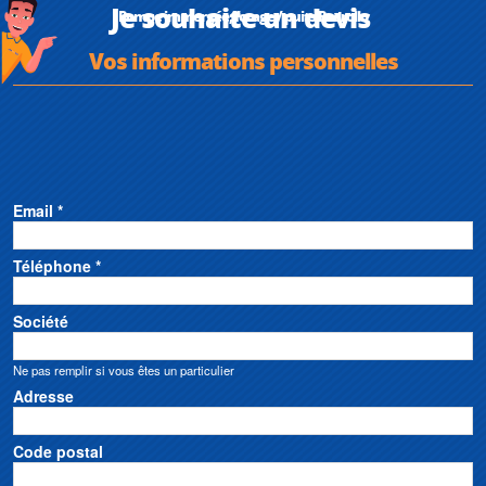
Je souhaite un devis
Pompe immergée, forage / puits Pedrollo
Vos informations personnelles
Email *
Téléphone *
Société
Ne pas remplir si vous êtes un particulier
Adresse
Code postal