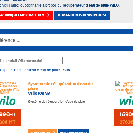
t, vous allez tout connaître à propos du
récupérateur d'eau de pluie WILO
.
LA RUBRIQUE EN PROMOTION
DEMANDER UN DEVIS EN LIGNE
ts pour "Récupérateur d'eau de pluie - Wilo"
Système de récupération d’eau de
pluie
Wilo RAIN3
Système de récupération d’eau de pluie
99€
1590
HT
30€
HT
2763
VOIR LA FICHE
DEMANDE DE DEVIS