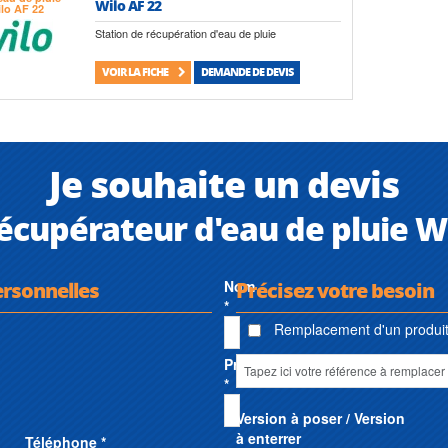
Wilo AF 22
Station de récupération d'eau de pluie
VOIR LA FICHE
DEMANDE DE DEVIS
Je souhaite un devis
écupérateur d'eau de pluie W
ersonnelles
Nom
Précisez votre besoin
*
Remplacement d'un produit 
Prénom
*
Version à poser / Version
à enterrer
Téléphone *