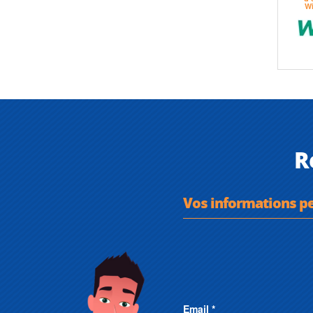
R
Vos informations p
Email *