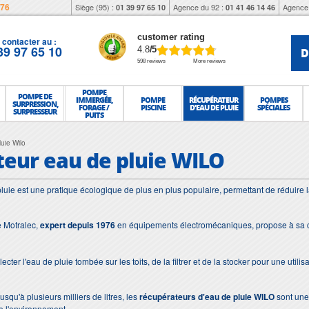
976
Siège (95) :
Agence du 92 :
Agence 
01 39 97 65 10
01 41 46 14 46
customer rating
contacter au :
39 97 65 10
D
4.8
/5
598 reviews
More reviews
POMPE
POMPE DE
IMMERGÉE,
POMPE
RÉCUPÉRATEUR
POMPES
SURPRESSION,
FORAGE /
PISCINE
D'EAU DE PLUIE
SPÉCIALES
SURPRESSEUR
PUITS
uie Wilo
eur eau de pluie WILO
luie est une pratique écologique de plus en plus populaire, permettant de réduire
e Motralec,
expert depuis 1976
en équipements électromécaniques, propose à sa c
ecter l'eau de pluie tombée sur les toits, de la filtrer et de la stocker pour une utilis
usqu'à plusieurs milliers de litres, les
récupérateurs d'eau de pluie WILO
sont une 
e l'environnement.