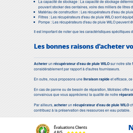
La capacité de stockage : La capacité de stockage détermin
pouvant stocker des centaines, voire des milliers de litres 
Matériau de construction : Les récupérateurs d'eau de pluie 
Filtres : Les récupérateurs d'eau de pluie WILO sont équipés d
Pompe : Les récupérateurs d'eau de pluie WILO peuvent êt
Il est important de noter que les caractéristiques spécifiques 
Les bonnes raisons d'acheter v
Acheter
un
récupérateur d'eau de pluie WILO
sur notre site
considérablement par rapport à d'autres fournisseurs.
En outre, nous proposons une
livraison rapide
et efficace, c
En cas de panne ou de besoin de réparation, Motralec offre u
convaincus que vous apprécierez la qualité de notre
réparati
Par ailleurs,
acheter
un
récupérateur d'eau de pluie WILO
ch
contribuez à la préservation des ressources en eau potable.
N
Évaluations Clients
4.8
/
5