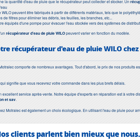
e la quantité d'eau de pluie que le récupérateur peut collecter et stocker. Un
récup
d'eau
WILO peuvent être fabriqués à partir de différents matériaux, tels que le polyéthylène
e filtres pour éliminer les débris, les feuilles, les branches, etc...
re équipés d'une pompe pour évacuer l'eau stockée vers des systèmes de distribut
d'un
récupérateur d'eau de pluie WILO
peuvent varier en fonction du modèle.
otre
récupérateur d'eau de pluie WILO
chez
 Motralec comporte de nombreux avantages. Tout d'abord, le prix de nos produits est
e qui signifie que vous recevrez votre commande dans les plus brefs délais.
n excellent service après-vente. Notre équipe d'experts en réparation est à votre
on et sav
.
ez Motralec est également un choix écologique. En utilisant l'eau de pluie pour ar
os clients parlent bien mieux que nous.