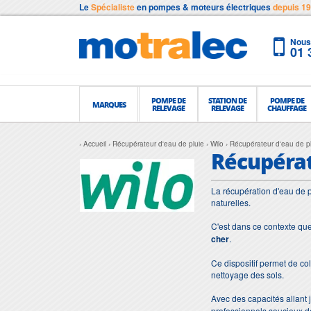
Le
Spécialiste
en pompes & moteurs électriques
depuis 1
Nous 
01 
POMPE DE
STATION DE
POMPE DE
MARQUES
RELEVAGE
RELEVAGE
CHAUFFAGE
Accueil
Récupérateur d'eau de pluie
Wilo
Récupérateur d'eau de pl
Récupérat
La récupération d'eau de p
naturelles.
C'est dans ce contexte qu
cher
.
Ce dispositif permet de coll
nettoyage des sols.
Avec des capacités allant j
professionnels soucieux d