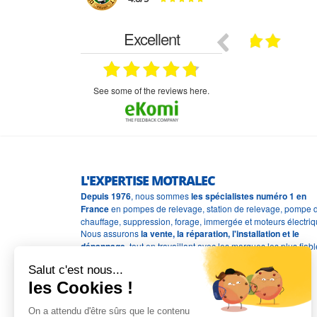
Excellent
18.07.2026
07.07.2026
ne
bien rien a dire .what else
RAS
très aimable
on et le
n est prévu
see some of the reviews here.
L'EXPERTISE MOTRALEC
Depuis 1976
, nous sommes
les spécialistes numéro 1 en
France
en pompes de relevage, station de relevage, pompe 
chauffage, suppression, forage, immergée et moteurs électriq
Nous assurons
la vente, la réparation, l'installation et le
dépannage
, tout en travaillant avec les marques les plus fiab
du marché.