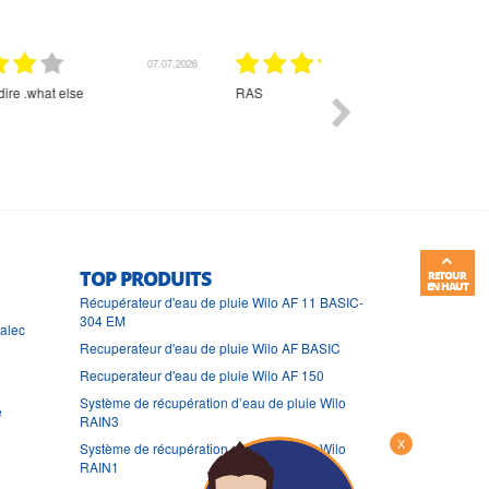
01.07.2026
Commande et délais parfait
Très bon suivi et très bon
TOP PRODUITS
RETOUR
EN HAUT
Récupérateur d'eau de pluie Wilo AF 11 BASIC-
304 EM
ralec
Recuperateur d'eau de pluie Wilo AF BASIC
Recuperateur d'eau de pluie Wilo AF 150
Système de récupération d’eau de pluie Wilo
e
RAIN3
X
Système de récupération d’eau de pluie Wilo
RAIN1