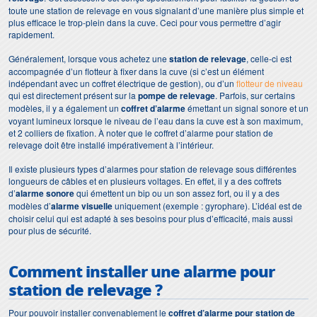
toute une station de relevage en vous signalant d’une manière plus simple et
plus efficace le trop-plein dans la cuve. Ceci pour vous permettre d’agir
rapidement.
Généralement, lorsque vous achetez une
station de relevage
, celle-ci est
accompagnée d’un flotteur à fixer dans la cuve (si c’est un élément
indépendant avec un coffret électrique de gestion), ou d’un
flotteur de niveau
qui est directement présent sur la
pompe de relevage
. Parfois, sur certains
modèles, il y a également un
coffret d’alarme
émettant un signal sonore et un
voyant lumineux lorsque le niveau de l’eau dans la cuve est à son maximum,
et 2 colliers de fixation. À noter que le coffret d’alarme pour station de
relevage doit être installé impérativement à l’intérieur.
Il existe plusieurs types d’alarmes pour station de relevage sous différentes
longueurs de câbles et en plusieurs voltages. En effet, il y a des coffrets
d’
alarme sonore
qui émettent un bip ou un son assez fort, ou il y a des
modèles d’
alarme visuelle
uniquement (exemple : gyrophare). L’idéal est de
choisir celui qui est adapté à ses besoins pour plus d’efficacité, mais aussi
pour plus de sécurité.
Comment installer une
alarme pour
station de relevage
?
Pour pouvoir installer convenablement le
coffret d’alarme pour station de