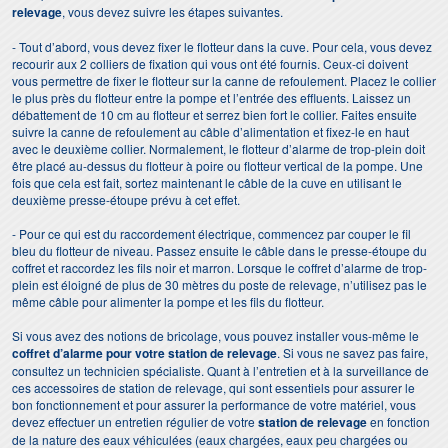
relevage
, vous devez suivre les étapes suivantes.
- Tout d’abord, vous devez fixer le flotteur dans la cuve. Pour cela, vous devez
recourir aux 2 colliers de fixation qui vous ont été fournis. Ceux-ci doivent
vous permettre de fixer le flotteur sur la canne de refoulement. Placez le collier
le plus près du flotteur entre la pompe et l’entrée des effluents. Laissez un
débattement de 10 cm au flotteur et serrez bien fort le collier. Faites ensuite
suivre la canne de refoulement au câble d’alimentation et fixez-le en haut
avec le deuxième collier. Normalement, le flotteur d’alarme de trop-plein doit
être placé au-dessus du flotteur à poire ou flotteur vertical de la pompe. Une
fois que cela est fait, sortez maintenant le câble de la cuve en utilisant le
deuxième presse-étoupe prévu à cet effet.
- Pour ce qui est du raccordement électrique, commencez par couper le fil
bleu du flotteur de niveau. Passez ensuite le câble dans le presse-étoupe du
coffret et raccordez les fils noir et marron. Lorsque le coffret d’alarme de trop-
plein est éloigné de plus de 30 mètres du poste de relevage, n’utilisez pas le
même câble pour alimenter la pompe et les fils du flotteur.
Si vous avez des notions de bricolage, vous pouvez installer vous-même le
coffret d’alarme pour votre station de relevage
. Si vous ne savez pas faire,
consultez un technicien spécialiste. Quant à l’entretien et à la surveillance de
ces accessoires de station de relevage, qui sont essentiels pour assurer le
bon fonctionnement et pour assurer la performance de votre matériel, vous
devez effectuer un entretien régulier de votre
station de relevage
en fonction
de la nature des eaux véhiculées (eaux chargées, eaux peu chargées ou