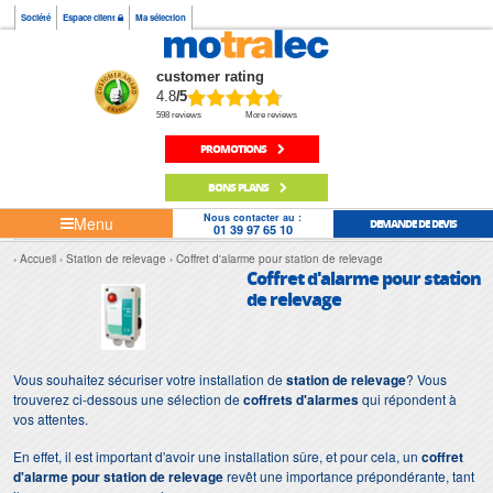
Société
Espace client
Ma sélection
customer rating
4.8
/5
598 reviews
More reviews
PROMOTIONS
BONS PLANS
Nous contacter au :
Menu
DEMANDE DE DEVIS
01 39 97 65 10
Accueil
Station de relevage
Coffret d'alarme pour station de relevage
Coffret d'alarme pour station
de relevage
Vous souhaitez sécuriser votre installation de
station de relevage
?
Vous
trouverez ci-dessous une sélection de
coffrets d'alarmes
qui répondent à
vos attentes.
En effet, il est important d'avoir une installation sûre, et pour cela, un
coffret
d'alarme pour station de relevage
revêt une importance prépondérante, tant