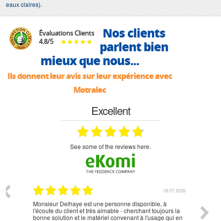
eaux claires).
Nos clients
Évaluations Clients
4.8
/
5
parlent bien
mieux que nous...
Ils donnent leur avis sur leur expérience avec
Motralec
Excellent
see some of the reviews here.
07.2026
18.07.2026
Monsieur Delhaye est une personne disponible, à
bien ri
l'écoute du client et très aimable - cherchant toujours la
bonne solution et le matériel convenant à l'usage qui en