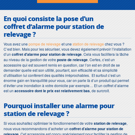
En quoi consiste la pose d'un
coffret d’alarme pour station de
relevage
?
Vous avez une
pompe de relevage
et une
station de relevage
chez vous ?
C’est bien. Mais pour les sécuriser, vous devez également prévoir l’installation
d’un
coffret d'alarme pour station de relevage
. Cela vous facilitera la tâche
au niveau de la gestion de votre
poste de relevage
. Certes, c’est un
accessoire qui est souvent remis en question, car l’on est en droit de se
demander quelle est son utilité, pourtant, son efficacité et sa simplicité
d’utilisation lui confèrent des qualités irréprochables. Et surtout c’est un
énorme gain en tranquillité pour vous, car on parle là d’un produit qui permet
d’éviter une inondation à votre domicile par exemple… Et un coffret d’alarme
est un
accessoire dont le prix est relativement bas
, de surcroît.
Pourquoi installer une alarme pour
station de relevage ?
Si vous souhaitez optimiser le fonctionnement de votre
station de relevage
,
nous vous recommandons d’acheter un
coffret d’alarme pour station de
relevage
. Cet accessoire est conçu spécialement pour faciliter la gestion de