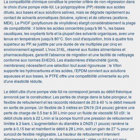
La compatibilité chimique constitue le premier critère de non-régression dans
le choix d'une pompe vide-fût. Le polypropylène (PP) résiste aux acides
dilués, aux bases et aux solutions salines, mais se dégrade rapidement au
contact de solvants aromatiques (toluène, xylène) et de cétones (acétone,
MEK). Le PVDF (polyfluorure de vinylidène) élargit considérablement la plage
de compatibilité : il tolère les acides concentrés jusqu'à 96 %, les bases
caustiques, les oxydants forts et la plupart des solvants organiques, avec une
tenue en température jusqu'à 80°C. Son coût d'acquisition, trois à quatre fois
supérieur au PP, se justifie par une durée de vie multipliée par cinq en
environnement agressif. L'inox 316L, réservé aux fluides alimentaires et
pharmaceutiques, garantit l'absence de migration et une facilité de nettoyage
conforme aux normes EHEDG. Les élastomères d'étanchéité (joints,
membranes) nécessitent une sélection tout aussi rigoureuse : le Viton
supporte les hydrocarbures et les acides, l'EPDM convient aux solutions
aqueuses et aux bases, le PTFE offre une compatibilité universelle au prix
d'une élasticité réduite.
Le débit utile d'une pompe vide-fût ne correspond jamais au débit théorique
annoncé par le constructeur. Les pertes de charge dans le tube plongeur, le
flexible de refoulement et les raccords réduisent de 20 à 40 % le débit mesuré
en sortie de pompe. Un flexible de 3 mètres en DN19 (3/4 pouce) génère une
perte de charge de 0,5 bar à 30 L/min pour un fluide de viscosité 50 cSt : le
débit chute alors à 22 L/min si la pompe fournit une pression de refoulement
limitée à 2 bars. L'augmentation du diamètre à DN25 (1 pouce) ramène la
perte à 0,15 bar et maintient le débit à 28 L/min, soit un gain de 27 % pour un
surcoût de flexible négligeable. La hauteur de refoulement intervient
directement dans le calcul de dimensionnement : vider un fût au sol pour