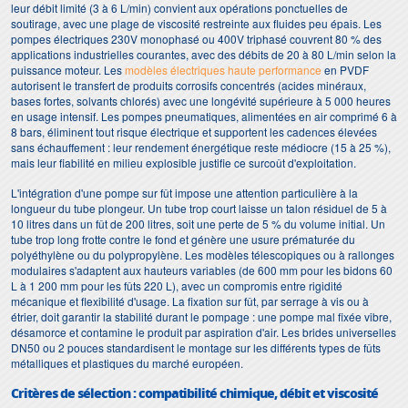
leur débit limité (3 à 6 L/min) convient aux opérations ponctuelles de
soutirage, avec une plage de viscosité restreinte aux fluides peu épais. Les
pompes électriques 230V monophasé ou 400V triphasé couvrent 80 % des
applications industrielles courantes, avec des débits de 20 à 80 L/min selon la
puissance moteur. Les
modèles électriques haute performance
en PVDF
autorisent le transfert de produits corrosifs concentrés (acides minéraux,
bases fortes, solvants chlorés) avec une longévité supérieure à 5 000 heures
en usage intensif. Les pompes pneumatiques, alimentées en air comprimé 6 à
8 bars, éliminent tout risque électrique et supportent les cadences élevées
sans échauffement : leur rendement énergétique reste médiocre (15 à 25 %),
mais leur fiabilité en milieu explosible justifie ce surcoût d'exploitation.
L'intégration d'une pompe sur fût impose une attention particulière à la
longueur du tube plongeur. Un tube trop court laisse un talon résiduel de 5 à
10 litres dans un fût de 200 litres, soit une perte de 5 % du volume initial. Un
tube trop long frotte contre le fond et génère une usure prématurée du
polyéthylène ou du polypropylène. Les modèles télescopiques ou à rallonges
modulaires s'adaptent aux hauteurs variables (de 600 mm pour les bidons 60
L à 1 200 mm pour les fûts 220 L), avec un compromis entre rigidité
mécanique et flexibilité d'usage. La fixation sur fût, par serrage à vis ou à
étrier, doit garantir la stabilité durant le pompage : une pompe mal fixée vibre,
désamorce et contamine le produit par aspiration d'air. Les brides universelles
DN50 ou 2 pouces standardisent le montage sur les différents types de fûts
métalliques et plastiques du marché européen.
Critères de sélection : compatibilité chimique, débit et viscosité