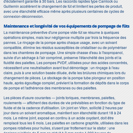
d'éclatement garantie à 30 bars. Les raccords rapides type Camlock ou
Guillemin accélèrent le changement de fût et limitent les pertes de produit,
avec une étanchéité efficace même après plusieurs centaines de cycles de
connexion-déconnexion.
Maintenance et longévité de vos équipements de pompage de fûts
La maintenance préventive d'une pompe vide-fût se résume à quelques
opérations simples, mais leur négligence multiplie par trois la fréquence des
pannes. Le rinçage de la pompe après chaque usage, avec un solvant
compatible, élimine les résidus susceptibles de cristalliser ou de polymériser
dans les chambres de pompage. Une simple chasse d'eau à l'isopropanol,
suivie d'un séchage à l'air comprimé, préserve l'étanchéité des joints et la
fluidité des palettes. Les pompes PVDF, utilisées pour des acides concentrés,
nécessitent une neutralisation avant tout démontage : un rinçage à l'eau
claire, puis à une solution basée diluée, évite les brûlures chimiques lors du
changement de pièces. Le stockage de la pompe tube plongeur en position
haute, après égouttage complet, prévient la formation de dépôts dans le corps
de pompe et l'adhérence des membranes ou des palettes.
Les pièces d'usure courantes — joints toriques, membranes, palettes,
roulements — affichent des durées de vie prévisibles en fonction du type de
fluide et de la cadence d'utilisation. Un joint en Viton, sollicité 2 heures par
jour dans un solvant aromatique, maintient son étanchéité durant 18 à 24
mois. Le même joint, exposé en continu à un acide oxydant, doit être
remplacé tous les 6 mois. Les palettes en carbone graphite, utilisées dans les
pompes rotatives pour huiles, s'usent par frottement sur le stator : une
épaisseur initiale de 5 mm se réduit à 3 mm après 1 000 heures de