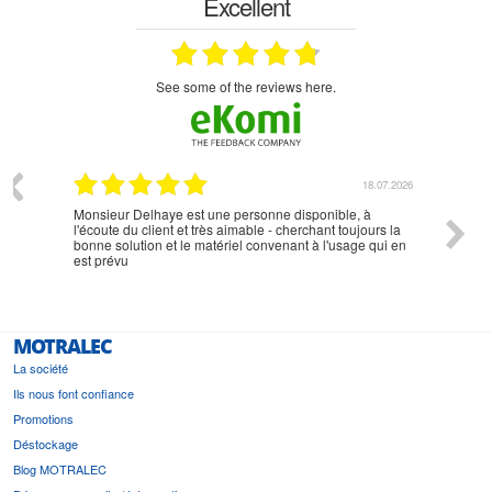
Excellent
see some of the reviews here.
07.2026
18.07.2026
Monsieur Delhaye est une personne disponible, à
bien ri
l'écoute du client et très aimable - cherchant toujours la
bonne solution et le matériel convenant à l'usage qui en
est prévu
MOTRALEC
La société
Ils nous font confiance
Promotions
Déstockage
Blog MOTRALEC