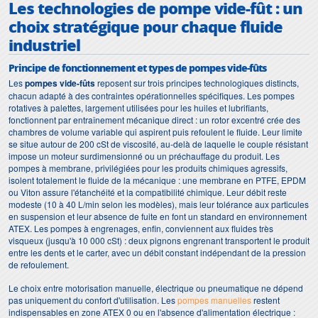
Les technologies de pompe vide-fût : un
choix stratégique pour chaque fluide
industriel
Principe de fonctionnement et types de pompes vide-fûts
Les
pompes vide-fûts
reposent sur trois principes technologiques distincts,
chacun adapté à des contraintes opérationnelles spécifiques. Les pompes
rotatives à palettes, largement utilisées pour les huiles et lubrifiants,
fonctionnent par entraînement mécanique direct : un rotor excentré crée des
chambres de volume variable qui aspirent puis refoulent le fluide. Leur limite
se situe autour de 200 cSt de viscosité, au-delà de laquelle le couple résistant
impose un moteur surdimensionné ou un préchauffage du produit. Les
pompes à membrane, privilégiées pour les produits chimiques agressifs,
isolent totalement le fluide de la mécanique : une membrane en PTFE, EPDM
ou Viton assure l'étanchéité et la compatibilité chimique. Leur débit reste
modeste (10 à 40 L/min selon les modèles), mais leur tolérance aux particules
en suspension et leur absence de fuite en font un standard en environnement
ATEX. Les pompes à engrenages, enfin, conviennent aux fluides très
visqueux (jusqu'à 10 000 cSt) : deux pignons engrenant transportent le produit
entre les dents et le carter, avec un débit constant indépendant de la pression
de refoulement.
Le choix entre motorisation manuelle, électrique ou pneumatique ne dépend
pas uniquement du confort d'utilisation. Les
pompes manuelles
restent
indispensables en zone ATEX 0 ou en l'absence d'alimentation électrique :