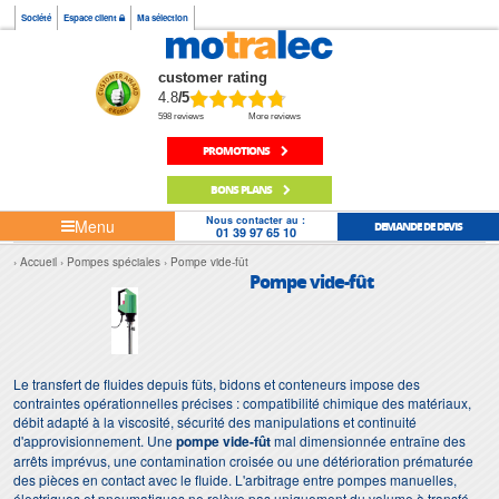
Société
Espace client
Ma sélection
customer rating
4.8
/5
598 reviews
More reviews
PROMOTIONS
BONS PLANS
Nous contacter au :
Menu
DEMANDE DE DEVIS
01 39 97 65 10
Accueil
Pompes spéciales
Pompe vide-fût
Pompe vide-fût
Le transfert de fluides depuis fûts, bidons et conteneurs impose des
contraintes opérationnelles précises : compatibilité chimique des matériaux,
débit adapté à la viscosité, sécurité des manipulations et continuité
d'approvisionnement. Une
pompe vide-fût
mal dimensionnée entraîne des
arrêts imprévus, une contamination croisée ou une détérioration prématurée
des pièces en contact avec le fluide. L'arbitrage entre pompes manuelles,
électriques et pneumatiques ne relève pas uniquement du volume à transférer