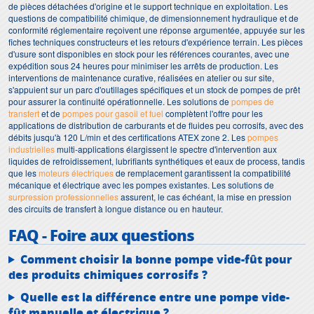
de pièces détachées d'origine et le support technique en exploitation. Les
questions de compatibilité chimique, de dimensionnement hydraulique et de
conformité réglementaire reçoivent une réponse argumentée, appuyée sur les
fiches techniques constructeurs et les retours d'expérience terrain. Les pièces
d'usure sont disponibles en stock pour les références courantes, avec une
expédition sous 24 heures pour minimiser les arrêts de production. Les
interventions de maintenance curative, réalisées en atelier ou sur site,
s'appuient sur un parc d'outillages spécifiques et un stock de pompes de prêt
pour assurer la continuité opérationnelle. Les solutions de
pompes de
transfert
et de
pompes pour gasoil et fuel
complètent l'offre pour les
applications de distribution de carburants et de fluides peu corrosifs, avec des
débits jusqu'à 120 L/min et des certifications ATEX zone 2. Les
pompes
industrielles
multi-applications élargissent le spectre d'intervention aux
liquides de refroidissement, lubrifiants synthétiques et eaux de process, tandis
que les
moteurs électriques
de remplacement garantissent la compatibilité
mécanique et électrique avec les pompes existantes. Les solutions de
surpression professionnelles
assurent, le cas échéant, la mise en pression
des circuits de transfert à longue distance ou en hauteur.
FAQ - Foire aux questions
Comment choisir la bonne pompe vide-fût pour
des produits chimiques corrosifs ?
Quelle est la différence entre une pompe vide-
fût manuelle et électrique ?