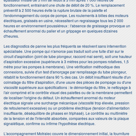
fonctionnement, entraînant une chute de débit de 20 %. Le remplacement
préventif à 2 500 heures évite la rupture brutale de la palette et
l'endommagement du corps de pompe. Les roulements à billes des moteurs
électriques, graissés en usine, nécessitent un regraissage tous les 2 000
heures en environnement poussiéreux : l'absence de graissage provoque un
échauffement anormal du palier et un grippage en quelques dizaines
d'heures.
Les diagnostics de panne les plus fréquents se résolvent sans intervention
spécialisée. Une pompe qui n'amorce pas traduit soit une fuite d'air sur le
circuit d'aspiration (joint de tube plongeur, raccord mal serré), soit une hauteur
d'aspiration excessive (supérieure à 3 mètres pour les pompes rotatives, 1,5
mètre pour les pompes à membrane). Une vérification méthodique des
connexions, suivie d'un test d'amorçage par remplissage du tube plongeur,
rétablit le fonctionnement dans 90 % des cas. Un débit insuffisant résulte d'un
colmatage du filtre d'aspiration, d'une usure des pièces de pompage ou d'une
viscosité supérieure aux spécifications : le démontage du filtre, le nettoyage à
l'air comprimé et le contrôle visuel des palettes ou de la membrane permettent
de localiser l'origine du défaut. Un échauffement anormal du moteur
électrique signale une surcharge mécanique (viscosité trop élevée, pression
de refoulement excessive) ou un problème électrique (tension d'alimentation
insuffisante, déséquilibre de phases en triphasé). Le contrôle au multimètre
de la tension et de l'intensité absorbée, comparées aux valeurs de la plaque
signalétique, confirme ou infirme l'hypothèse électrique.
L'accompagnement Motralec couvre le dimensionnement initial, la fourniture