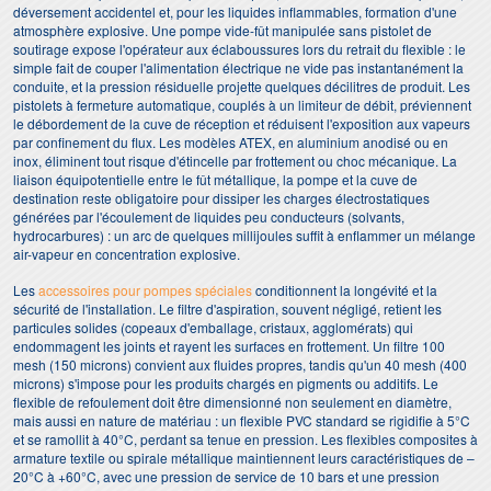
déversement accidentel et, pour les liquides inflammables, formation d'une
atmosphère explosive. Une pompe vide-fût manipulée sans pistolet de
soutirage expose l'opérateur aux éclaboussures lors du retrait du flexible : le
simple fait de couper l'alimentation électrique ne vide pas instantanément la
conduite, et la pression résiduelle projette quelques décilitres de produit. Les
pistolets à fermeture automatique, couplés à un limiteur de débit, préviennent
le débordement de la cuve de réception et réduisent l'exposition aux vapeurs
par confinement du flux. Les modèles ATEX, en aluminium anodisé ou en
inox, éliminent tout risque d'étincelle par frottement ou choc mécanique. La
liaison équipotentielle entre le fût métallique, la pompe et la cuve de
destination reste obligatoire pour dissiper les charges électrostatiques
générées par l'écoulement de liquides peu conducteurs (solvants,
hydrocarbures) : un arc de quelques millijoules suffit à enflammer un mélange
air-vapeur en concentration explosive.
Les
accessoires pour pompes spéciales
conditionnent la longévité et la
sécurité de l'installation. Le filtre d'aspiration, souvent négligé, retient les
particules solides (copeaux d'emballage, cristaux, agglomérats) qui
endommagent les joints et rayent les surfaces en frottement. Un filtre 100
mesh (150 microns) convient aux fluides propres, tandis qu'un 40 mesh (400
microns) s'impose pour les produits chargés en pigments ou additifs. Le
flexible de refoulement doit être dimensionné non seulement en diamètre,
mais aussi en nature de matériau : un flexible PVC standard se rigidifie à 5°C
et se ramollit à 40°C, perdant sa tenue en pression. Les flexibles composites à
armature textile ou spirale métallique maintiennent leurs caractéristiques de –
20°C à +60°C, avec une pression de service de 10 bars et une pression