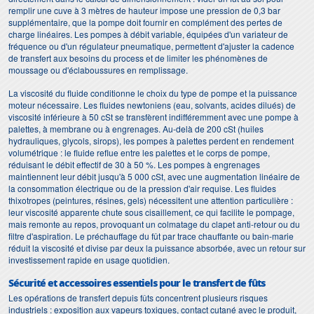
remplir une cuve à 3 mètres de hauteur impose une pression de 0,3 bar
supplémentaire, que la pompe doit fournir en complément des pertes de
charge linéaires. Les pompes à débit variable, équipées d'un variateur de
fréquence ou d'un régulateur pneumatique, permettent d'ajuster la cadence
de transfert aux besoins du process et de limiter les phénomènes de
moussage ou d'éclaboussures en remplissage.
La viscosité du fluide conditionne le choix du type de pompe et la puissance
moteur nécessaire. Les fluides newtoniens (eau, solvants, acides dilués) de
viscosité inférieure à 50 cSt se transfèrent indifféremment avec une pompe à
palettes, à membrane ou à engrenages. Au-delà de 200 cSt (huiles
hydrauliques, glycols, sirops), les pompes à palettes perdent en rendement
volumétrique : le fluide reflue entre les palettes et le corps de pompe,
réduisant le débit effectif de 30 à 50 %. Les pompes à engrenages
maintiennent leur débit jusqu'à 5 000 cSt, avec une augmentation linéaire de
la consommation électrique ou de la pression d'air requise. Les fluides
thixotropes (peintures, résines, gels) nécessitent une attention particulière :
leur viscosité apparente chute sous cisaillement, ce qui facilite le pompage,
mais remonte au repos, provoquant un colmatage du clapet anti-retour ou du
filtre d'aspiration. Le préchauffage du fût par trace chauffante ou bain-marie
réduit la viscosité et divise par deux la puissance absorbée, avec un retour sur
investissement rapide en usage quotidien.
Sécurité et accessoires essentiels pour le transfert de fûts
Les opérations de transfert depuis fûts concentrent plusieurs risques
industriels : exposition aux vapeurs toxiques, contact cutané avec le produit,