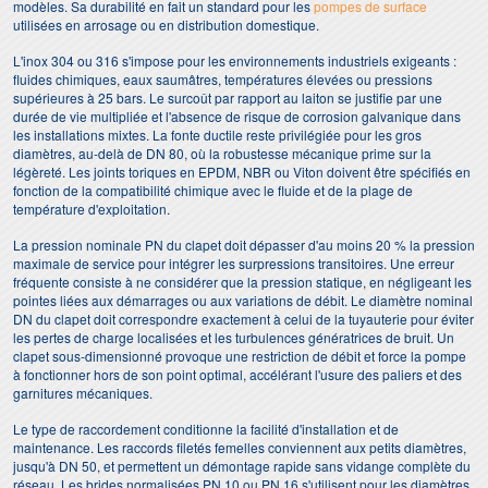
modèles. Sa durabilité en fait un standard pour les
pompes de surface
utilisées en arrosage ou en distribution domestique.
L'inox 304 ou 316 s'impose pour les environnements industriels exigeants :
fluides chimiques, eaux saumâtres, températures élevées ou pressions
supérieures à 25 bars. Le surcoût par rapport au laiton se justifie par une
durée de vie multipliée et l'absence de risque de corrosion galvanique dans
les installations mixtes. La fonte ductile reste privilégiée pour les gros
diamètres, au-delà de DN 80, où la robustesse mécanique prime sur la
légèreté. Les joints toriques en EPDM, NBR ou Viton doivent être spécifiés en
fonction de la compatibilité chimique avec le fluide et de la plage de
température d'exploitation.
La pression nominale PN du clapet doit dépasser d'au moins 20 % la pression
maximale de service pour intégrer les surpressions transitoires. Une erreur
fréquente consiste à ne considérer que la pression statique, en négligeant les
pointes liées aux démarrages ou aux variations de débit. Le diamètre nominal
DN du clapet doit correspondre exactement à celui de la tuyauterie pour éviter
les pertes de charge localisées et les turbulences génératrices de bruit. Un
clapet sous-dimensionné provoque une restriction de débit et force la pompe
à fonctionner hors de son point optimal, accélérant l'usure des paliers et des
garnitures mécaniques.
Le type de raccordement conditionne la facilité d'installation et de
maintenance. Les raccords filetés femelles conviennent aux petits diamètres,
jusqu'à DN 50, et permettent un démontage rapide sans vidange complète du
réseau. Les brides normalisées PN 10 ou PN 16 s'utilisent pour les diamètres