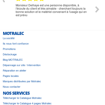
Monsieur Delhaye est une personne disponible, à
bien ri
l'écoute du client et très aimable - cherchant toujours la
bonne solution et le matériel convenant à l'usage qui en
est prévu
MOTRALEC
La société
Ils nous font confiance
Promotions
Déstockage
Blog MOTRALEC
Dépannage sur site / Intervention
Réparation en atelier
Pages locales
Marques distribuées par Motralec
Nous contacter
NOS SERVICES
Télécharger le Catalogue Motralec
Télécharger le Catalogue 4 pages Motralec