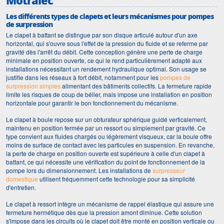
Les différents types de clapets et leurs mécanismes pour pompes
de surpression
Le clapet à battant se distingue par son disque articulé autour d'un axe
horizontal, qui s'ouvre sous l'effet de la pression du fluide et se referme par
gravité dès l'arrêt du débit. Cette conception génère une perte de charge
minimale en position ouverte, ce qui le rend particulièrement adapté aux
installations nécessitant un rendement hydraulique optimal. Son usage se
justifie dans les réseaux à fort débit, notamment pour les
pompes de
surpression simples
alimentant des bâtiments collectifs. La fermeture rapide
limite les risques de coup de bélier, mais impose une installation en position
horizontale pour garantir le bon fonctionnement du mécanisme.
Le clapet à boule repose sur un obturateur sphérique guidé verticalement,
maintenu en position fermée par un ressort ou simplement par gravité. Ce
type convient aux fluides chargés ou légèrement visqueux, car la boule offre
moins de surface de contact avec les particules en suspension. En revanche,
la perte de charge en position ouverte est supérieure à celle d'un clapet à
battant, ce qui nécessite une vérification du point de fonctionnement de la
pompe lors du dimensionnement. Les installations de
surpresseur
domestique
utilisent fréquemment cette technologie pour sa simplicité
d'entretien.
Le clapet à ressort intègre un mécanisme de rappel élastique qui assure une
fermeture hermétique dès que la pression amont diminue. Cette solution
s'impose dans les circuits où le clapet doit être monté en position verticale ou