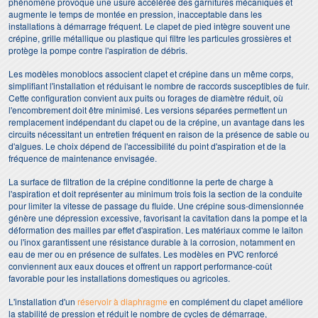
phénomène provoque une usure accélérée des garnitures mécaniques et
augmente le temps de montée en pression, inacceptable dans les
installations à démarrage fréquent. Le clapet de pied intègre souvent une
crépine, grille métallique ou plastique qui filtre les particules grossières et
protège la pompe contre l'aspiration de débris.
Les modèles monoblocs associent clapet et crépine dans un même corps,
simplifiant l'installation et réduisant le nombre de raccords susceptibles de fuir.
Cette configuration convient aux puits ou forages de diamètre réduit, où
l'encombrement doit être minimisé. Les versions séparées permettent un
remplacement indépendant du clapet ou de la crépine, un avantage dans les
circuits nécessitant un entretien fréquent en raison de la présence de sable ou
d'algues. Le choix dépend de l'accessibilité du point d'aspiration et de la
fréquence de maintenance envisagée.
La surface de filtration de la crépine conditionne la perte de charge à
l'aspiration et doit représenter au minimum trois fois la section de la conduite
pour limiter la vitesse de passage du fluide. Une crépine sous-dimensionnée
génère une dépression excessive, favorisant la cavitation dans la pompe et la
déformation des mailles par effet d'aspiration. Les matériaux comme le laiton
ou l'inox garantissent une résistance durable à la corrosion, notamment en
eau de mer ou en présence de sulfates. Les modèles en PVC renforcé
conviennent aux eaux douces et offrent un rapport performance-coût
favorable pour les installations domestiques ou agricoles.
L'installation d'un
réservoir à diaphragme
en complément du clapet améliore
la stabilité de pression et réduit le nombre de cycles de démarrage,