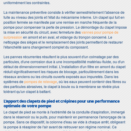
uniformément les contraintes.
La maintenance préventive consiste à vérifier semestriellement l'absence de
fuite au niveau des joints et l'état du mécanisme interne. Un clapet qui fuit en
position fermée se manifeste par une remise en marche fréquente de la
pompe pour compenser la perte de pression. Le démontage du clapet impose
la mise en sécurité du circuit, avec fermeture des
vannes pour pompe de
surpression
en amont et en aval, et vidange du tronçon concerné. Le
nettoyage des sièges et le remplacement des joints permettent de restaurer
l'étanchéité sans changement complet du composant.
Les pannes récurrentes résultent le plus souvent d'un colmatage par des
particules, d'une corrosion due à une incompatibilité matériau-fluide, ou d'un
défaut de dimensionnement initial. L'installation d'un filtre en amont du clapet
réduit significativement les risques de blocage, particulièrement dans les
réseaux anciens ou les circuits ouverts exposés aux impuretés. Dans les
systèmes de
pompes de relevage
, où les eaux peuvent contenir des fibres ou
des particules abrasives, le clapet à boule ou à membrane se révèle plus
tolérant qu'un clapet à battant.
L'apport des clapets de pied et crépines pour une performance
optimale de votre pompe
Le clapet de pied se monte à l'extrémité de la conduite d'aspiration, immergé
dans le réservoir ou le puits, pour maintenir en permanence l'amorçage de la
pompe. Sans ce dispositif, la colonne d'eau se vide à chaque arrêt, obligeant
la pompe à réaspirer de l'air avant de retrouver son régime nominal. Ce