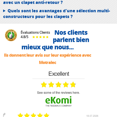
avec un clapet anti-retour ?
Quels sont les avantages d'une sélection multi-
constructeurs pour les clapets ?
Nos clients
Évaluations Clients
4.8
/
5
parlent bien
mieux que nous...
Ils donnent leur avis sur leur expérience avec
Motralec
Excellent
see some of the reviews here.
07.2026
18.07.2026