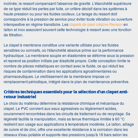
inclinée, le ressort compensant l'absence de gravité. L'étanchéité supérieure
de ce type réduit les pertes par fuite, un critère décisif dans les systèmes à
haute pression ou pour les fluides coûteux. Le tarage du ressort doit
correspondre à la pression de service pour éviter toute vibration ou ouverture
intempestive en régime transitoire. Les
clapets de pied crépine Renson
en
laiton et inox associent souvent cette technologie à ressort avec une fonction
de filtration.
Le clapet à membrane constitue une variante utilisée pour les fluides
sensibles ou corrosifs, où l'étanchéité absolue prime sur la performance
hydraulique. La membrane souple en élastomère se déforme sous la pression
et reprend sa position initiale par élasticité propre. Cette conception limite le
nombre de pièces métalliques en contact avec le fluide, ce qui réduit les
risques de contamination dans les applications agroalimentaires ou
pharmaceutiques. Le vieillissement de la membrane impose un
remplacement périodique, intégré dans le plan de maintenance préventive.
Critères techniques essentiels pour la sélection d'un clapet anti-
retour industriel
Le choix du matériau détermine la résistance chimique et mécanique du
clapet. Le PVC convient aux eaux agressives ou légèrement acides,
couramment rencontrées dans les circuits de traitement ou de recyclage. Sa
légèreté facilite la manipulation, mais sa tenue thermique limitée à 60 °C
restreint son usage aux applications à température modérée. Le laiton, alliage
de cuivre et de zinc, offre une excellente résistance à la corrosion dans les
réseaux d'eau potable et supporte des pressions jusqu'à 16 bars selon les