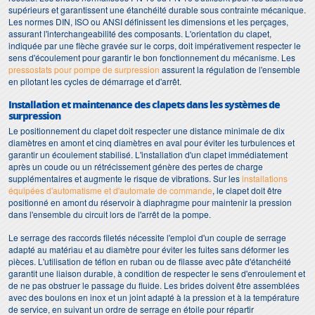
supérieurs et garantissent une étanchéité durable sous contrainte mécanique.
Les normes DIN, ISO ou ANSI définissent les dimensions et les perçages,
assurant l'interchangeabilité des composants. L'orientation du clapet,
indiquée par une flèche gravée sur le corps, doit impérativement respecter le
sens d'écoulement pour garantir le bon fonctionnement du mécanisme. Les
pressostats pour pompe de surpression
assurent la régulation de l'ensemble
en pilotant les cycles de démarrage et d'arrêt.
Installation et maintenance des clapets dans les systèmes de
surpression
Le positionnement du clapet doit respecter une distance minimale de dix
diamètres en amont et cinq diamètres en aval pour éviter les turbulences et
garantir un écoulement stabilisé. L'installation d'un clapet immédiatement
après un coude ou un rétrécissement génère des pertes de charge
supplémentaires et augmente le risque de vibrations. Sur les
installations
équipées d'automatisme et d'automate de commande
, le clapet doit être
positionné en amont du réservoir à diaphragme pour maintenir la pression
dans l'ensemble du circuit lors de l'arrêt de la pompe.
Le serrage des raccords filetés nécessite l'emploi d'un couple de serrage
adapté au matériau et au diamètre pour éviter les fuites sans déformer les
pièces. L'utilisation de téflon en ruban ou de filasse avec pâte d'étanchéité
garantit une liaison durable, à condition de respecter le sens d'enroulement et
de ne pas obstruer le passage du fluide. Les brides doivent être assemblées
avec des boulons en inox et un joint adapté à la pression et à la température
de service, en suivant un ordre de serrage en étoile pour répartir