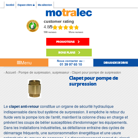
Société
Espace client
Ma sélection
customer rating
4.8
/5
598 reviews
More reviews
PROMOTIONS
BONS PLANS
Nous contacter au :
Menu
DEMANDE DE DEVIS
01 39 97 65 10
Accueil
Pompe de surpression, surpresseur
Clapet pour pompe de surpression
Clapet pour pompe de
surpression
Le
clapet anti-retour
constitue un organe de sécurité hydraulique
indispensable dans tout système de surpression. Il empêche le retour du
fluide vers la pompe lors de l'arrêt, maintient la colonne d'eau en charge et
prévient les coups de bélier susceptibles d'endommager les équipements.
Dans les installations industrielles, sa défaillance entraîne des cycles de
démarrage fréquents, une surconsommation énergétique et une usure
prématurée du groupe de pompage. Le dimensionnement correct du clapet