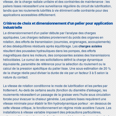
vitesse, de la charge radiale unitaire et des contraintes de maintenance : les
paliers lisses nécessitent une surveillance régulière du circuit de lubrification,
tandis que les roulements lubrifiés à vie éliminent cette contrainte pour des
applications accessibles difficilement.
Critères de choix et dimensionnement d'un palier pour application
industrielle
Le dimensionnement d'un palier débute par l'analyse des charges
appliquées. Les charges radiales proviennent du poids des organes en
rotation, des efforts de transmission (courroies, engrenages, accouplements)
et des déséquilibres résiduels après équilibrage. Les
charges axiales
résultent des poussées hydrauliques dans les pompes, des efforts
magnétiques dans les moteurs, des composantes axiales des transmissions
hélicoïdales. Le cumul de ces sollicitations définit la charge dynamique
équivalente, paramètre de référence pour la sélection du roulement ou le
calcul de la pression spécifique du palier lisse. Une sous-estimation de 20 %
de la charge réelle peut diviser la durée de vie par un facteur 3 à 5 selon la
nature du contact.
La vitesse de rotation conditionne le mode de lubrification et les pertes par
frottement. Au-delà de certains seuils (fonction du diamètre d'alésage), les
roulements nécessitent un passage de la graisse vers l'huile sous circulation
forcée pour évacuer la chaleur générée. Les paliers lisses requièrent une
vitesse minimale pour établir le film hydrodynamique porteur : en dessous de
cette vitesse critique, le fonctionnement en régime mixte accélère l'usure. Les
installations à vitesse variable imposent des précautions particulières,