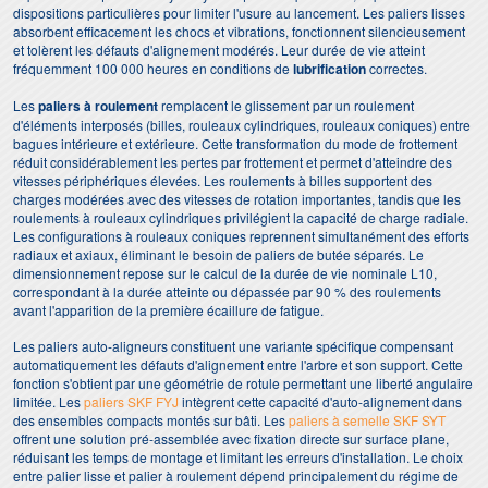
dispositions particulières pour limiter l'usure au lancement. Les paliers lisses
absorbent efficacement les chocs et vibrations, fonctionnent silencieusement
et tolèrent les défauts d'alignement modérés. Leur durée de vie atteint
fréquemment 100 000 heures en conditions de
lubrification
correctes.
Les
paliers à roulement
remplacent le glissement par un roulement
d'éléments interposés (billes, rouleaux cylindriques, rouleaux coniques) entre
bagues intérieure et extérieure. Cette transformation du mode de frottement
réduit considérablement les pertes par frottement et permet d'atteindre des
vitesses périphériques élevées. Les roulements à billes supportent des
charges modérées avec des vitesses de rotation importantes, tandis que les
roulements à rouleaux cylindriques privilégient la capacité de charge radiale.
Les configurations à rouleaux coniques reprennent simultanément des efforts
radiaux et axiaux, éliminant le besoin de paliers de butée séparés. Le
dimensionnement repose sur le calcul de la durée de vie nominale L10,
correspondant à la durée atteinte ou dépassée par 90 % des roulements
avant l'apparition de la première écaillure de fatigue.
Les paliers auto-aligneurs constituent une variante spécifique compensant
automatiquement les défauts d'alignement entre l'arbre et son support. Cette
fonction s'obtient par une géométrie de rotule permettant une liberté angulaire
limitée. Les
paliers SKF FYJ
intègrent cette capacité d'auto-alignement dans
des ensembles compacts montés sur bâti. Les
paliers à semelle SKF SYT
offrent une solution pré-assemblée avec fixation directe sur surface plane,
réduisant les temps de montage et limitant les erreurs d'installation. Le choix
entre palier lisse et palier à roulement dépend principalement du régime de