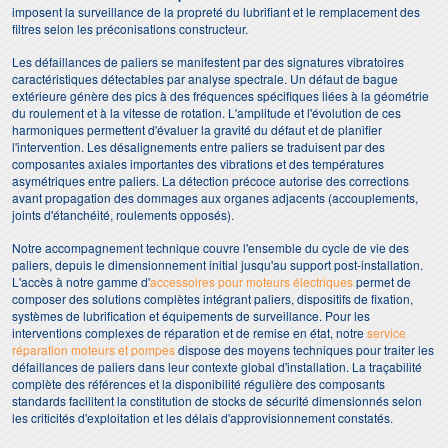
imposent la surveillance de la propreté du lubrifiant et le remplacement des
filtres selon les préconisations constructeur.
Les défaillances de paliers se manifestent par des signatures vibratoires
caractéristiques détectables par analyse spectrale. Un défaut de bague
extérieure génère des pics à des fréquences spécifiques liées à la géométrie
du roulement et à la vitesse de rotation. L'amplitude et l'évolution de ces
harmoniques permettent d'évaluer la gravité du défaut et de planifier
l'intervention. Les désalignements entre paliers se traduisent par des
composantes axiales importantes des vibrations et des températures
asymétriques entre paliers. La détection précoce autorise des corrections
avant propagation des dommages aux organes adjacents (accouplements,
joints d'étanchéité, roulements opposés).
Notre accompagnement technique couvre l'ensemble du cycle de vie des
paliers, depuis le dimensionnement initial jusqu'au support post-installation.
L'accès à notre gamme d'
accessoires pour moteurs électriques
permet de
composer des solutions complètes intégrant paliers, dispositifs de fixation,
systèmes de lubrification et équipements de surveillance. Pour les
interventions complexes de réparation et de remise en état, notre
service
réparation moteurs et pompes
dispose des moyens techniques pour traiter les
défaillances de paliers dans leur contexte global d'installation. La traçabilité
complète des références et la disponibilité régulière des composants
standards facilitent la constitution de stocks de sécurité dimensionnés selon
les criticités d'exploitation et les délais d'approvisionnement constatés.