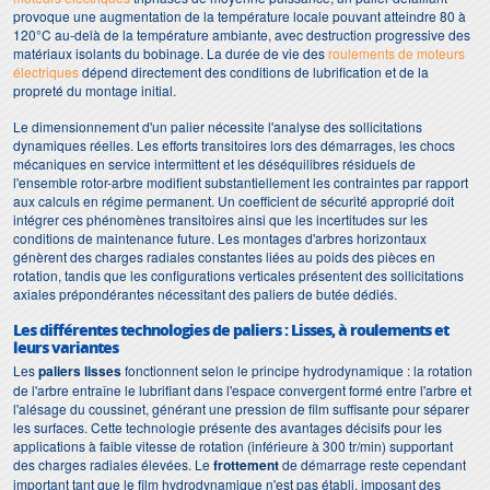
provoque une augmentation de la température locale pouvant atteindre 80 à
120°C au-delà de la température ambiante, avec destruction progressive des
matériaux isolants du bobinage. La durée de vie des
roulements de moteurs
électriques
dépend directement des conditions de lubrification et de la
propreté du montage initial.
Le dimensionnement d'un palier nécessite l'analyse des sollicitations
dynamiques réelles. Les efforts transitoires lors des démarrages, les chocs
mécaniques en service intermittent et les déséquilibres résiduels de
l'ensemble rotor-arbre modifient substantiellement les contraintes par rapport
aux calculs en régime permanent. Un coefficient de sécurité approprié doit
intégrer ces phénomènes transitoires ainsi que les incertitudes sur les
conditions de maintenance future. Les montages d'arbres horizontaux
génèrent des charges radiales constantes liées au poids des pièces en
rotation, tandis que les configurations verticales présentent des sollicitations
axiales prépondérantes nécessitant des paliers de butée dédiés.
Les différentes technologies de paliers : Lisses, à roulements et
leurs variantes
Les
paliers lisses
fonctionnent selon le principe hydrodynamique : la rotation
de l'arbre entraîne le lubrifiant dans l'espace convergent formé entre l'arbre et
l'alésage du coussinet, générant une pression de film suffisante pour séparer
les surfaces. Cette technologie présente des avantages décisifs pour les
applications à faible vitesse de rotation (inférieure à 300 tr/min) supportant
des charges radiales élevées. Le
frottement
de démarrage reste cependant
important tant que le film hydrodynamique n'est pas établi, imposant des