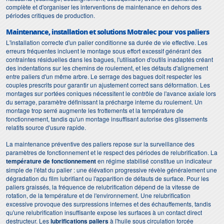
complète et d'organiser les interventions de maintenance en dehors des
périodes critiques de production.
Maintenance, installation et solutions Motralec pour vos paliers
L'installation correcte d'un palier conditionne sa durée de vie effective. Les
erreurs fréquentes incluent le montage sous effort excessif générant des
contraintes résiduelles dans les bagues, l'utilisation d'outils inadaptés créant
des indentations sur les chemins de roulement, et les défauts d'alignement
entre paliers d'un même arbre. Le serrage des bagues doit respecter les
couples prescrits pour garantir un ajustement correct sans déformation. Les
montages sur portées coniques nécessitent le contrôle de l'avance axiale lors
du serrage, paramètre définissant la précharge interne du roulement. Un
montage trop serré augmente les frottements et la température de
fonctionnement, tandis qu'un montage insuffisant autorise des glissements
relatifs source d'usure rapide.
La maintenance préventive des paliers repose sur la surveillance des
paramètres de fonctionnement et le respect des périodes de relubrification. La
température de fonctionnement
en régime stabilisé constitue un indicateur
simple de l'état du palier : une élévation progressive révèle généralement une
dégradation du film lubrifiant ou l'apparition de défauts de surface. Pour les
paliers graissés, la fréquence de relubrification dépend de la vitesse de
rotation, de la température et de l'environnement. Une relubrification
excessive provoque des surpressions internes et des échauffements, tandis
qu'une relubrification insuffisante expose les surfaces à un contact direct
destructeur. Les
lubrifications paliers
à l'huile sous circulation forcée