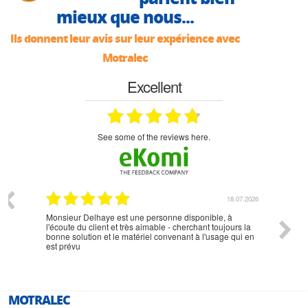
mieux que nous...
Ils donnent leur avis sur leur expérience avec
Motralec
Excellent
see some of the reviews here.
07.2026
18.07.2026
Monsieur Delhaye est une personne disponible, à
bien ri
l'écoute du client et très aimable - cherchant toujours la
bonne solution et le matériel convenant à l'usage qui en
est prévu
MOTRALEC