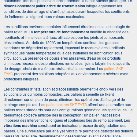
notamment lors des phases de fonctionnement à basse vitesse prolongée. Le
dimensionnement palier arbre de transmission
intègre également les
conditions de démarrage et d'arrêt, phases durant lesquelles les coefficients
de frottement atteignent leurs valeurs maximales.
Les conditions environnementales influencent directement la technologie de
palier retenue. La
température de fonctionnement
modifie la viscosité des
lubrifiants et limite les matériaux utilisables pour les joints et composants
élastomères. Au-delà de 120°C en température continue, les graisses
standards se dégradent rapidement, imposant le recours à des lubrifiants
synthétiques haute température ou à des systèmes de lubrification sous
circulation. La présence de poussières abrasives, d'eau ou de produits
chimiques nécessite des protections renforcées : joints labyrinthe, dispositifs
de rinçage, choix de matériaux résistants à la corrosion. Les
paliers SKF
FYKC
proposent des solutions adaptées aux environnements sévères avec
protections intégrées.
Les contraintes d'installation et d'accessibilité orientent le choix vers des
solutions plus ou moins compactes. Les paliers à semelle se fixent
directement sur un plan de pose, éliminant les opérations d'alésage et de
centrage complexes. Les
paliers carrés SKF FYTB
offrent une alternative aux
paliers ronds standards pour des configurations géométriques spécifiques. Le
démontage doit être anticipé dès la conception : un palier inaccessible
imposera des interventions longues et coûteuses lors du remplacement. Les
vibrations machine
constituent un indicateur précoce de dégradation des
paliers. Une surveillance par analyse vibratoire permet de détecter les défauts
naissants (écaillage, désalignement, déséquilibre) avant la défaillance