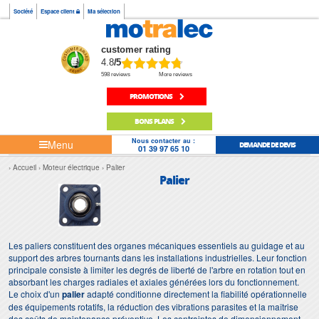
Société
Espace client
Ma sélection
customer rating
4.8
/5
598 reviews
More reviews
PROMOTIONS
BONS PLANS
Nous contacter au :
Menu
DEMANDE DE DEVIS
01 39 97 65 10
Accueil
Moteur électrique
Palier
Palier
Les paliers constituent des organes mécaniques essentiels au guidage et au
support des arbres tournants dans les installations industrielles. Leur fonction
principale consiste à limiter les degrés de liberté de l'arbre en rotation tout en
absorbant les charges radiales et axiales générées lors du fonctionnement.
Le choix d'un
palier
adapté conditionne directement la fiabilité opérationnelle
des équipements rotatifs, la réduction des vibrations parasites et la maîtrise
des coûts de maintenance préventive. Les contraintes de dimensionnement