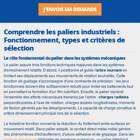
J'ENVOIE MA DEMANDE
Comprendre les paliers industriels :
Fonctionnement, types et critères de
sélection
Le rôle fondamental du palier dans les systèmes mécaniques
Le palier assure trois fonctions techniques majeures dans les systèmes
d'entraînement rotatifs. D'abord, il positionne et guide l'
arbre tournant
en
limitant ses déplacements aux mouvements de rotation souhaités. Cette
fonction de guidage s'accompagne d'une contrainte de précision : les jeux
fonctionnels doivent être suffisamment réduits pour éviter les battements tout
en permettant la formation d'un film lubrifiant. Ensuite, le palier reprend
l'ensemble des efforts mécaniques transmis par l'arbre :
charges radiales
perpendiculaires à l'axe de rotation, charges axiales longitudinales, moments
de flexion générés par les désalignements. La capacité de charge constitue le
critère dimensionnant principal lors de la sélection.
La troisième fonction concerne la réduction du frottement entre surfaces en
mouvement relatif. Sans palier adapté, le contact direct métal-métal génère
des phénomènes d'échauffement, d'usure adhésive et de grippage. Dans les
moteurs électriques
triphasés de moyenne puissance, un palier défaillant