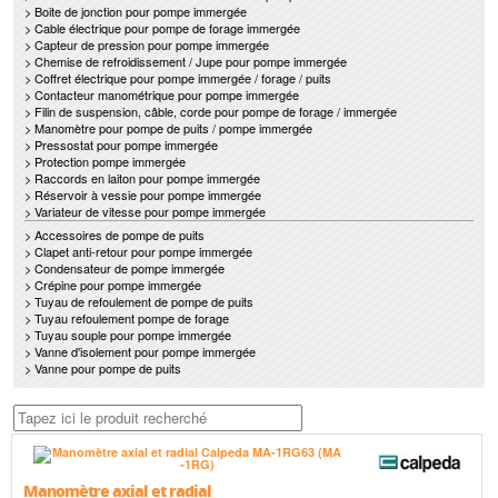
> Boite de jonction pour pompe immergée
> Cable électrique pour pompe de forage immergée
> Capteur de pression pour pompe immergée
> Chemise de refroidissement / Jupe pour pompe immergée
> Coffret électrique pour pompe immergée / forage / puits
> Contacteur manométrique pour pompe immergée
> Filin de suspension, câble, corde pour pompe de forage / immergée
> Manomètre pour pompe de puits / pompe immergée
> Pressostat pour pompe immergée
> Protection pompe immergée
> Raccords en laiton pour pompe immergée
> Réservoir à vessie pour pompe immergée
> Variateur de vitesse pour pompe immergée
> Accessoires de pompe de puits
> Clapet anti-retour pour pompe immergée
> Condensateur de pompe immergée
> Crépine pour pompe immergée
> Tuyau de refoulement de pompe de puits
> Tuyau refoulement pompe de forage
> Tuyau souple pour pompe immergée
> Vanne d'isolement pour pompe immergée
> Vanne pour pompe de puits
Manomètre axial et radial