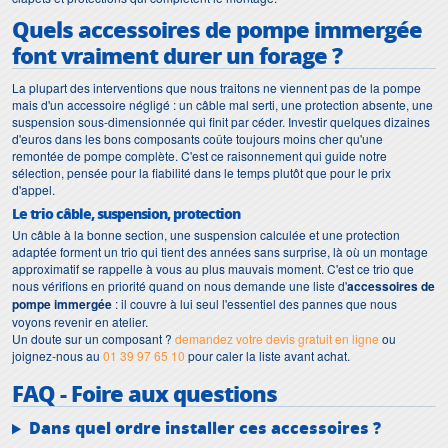
Quels accessoires de pompe immergée
font vraiment durer un forage ?
La plupart des interventions que nous traitons ne viennent pas de la pompe
mais d'un accessoire négligé : un câble mal serti, une protection absente, une
suspension sous-dimensionnée qui finit par céder. Investir quelques dizaines
d'euros dans les bons composants coûte toujours moins cher qu'une
remontée de pompe complète. C'est ce raisonnement qui guide notre
sélection, pensée pour la fiabilité dans le temps plutôt que pour le prix
d'appel.
Le trio câble, suspension, protection
Un câble à la bonne section, une suspension calculée et une protection
adaptée forment un trio qui tient des années sans surprise, là où un montage
approximatif se rappelle à vous au plus mauvais moment. C'est ce trio que
nous vérifions en priorité quand on nous demande une liste d'
accessoires de
pompe immergée
: il couvre à lui seul l'essentiel des pannes que nous
voyons revenir en atelier.
Un doute sur un composant ?
demandez votre devis gratuit en ligne
ou
joignez-nous au
01 39 97 65 10
pour caler la liste avant achat.
FAQ - Foire aux questions
Dans quel ordre installer ces accessoires ?