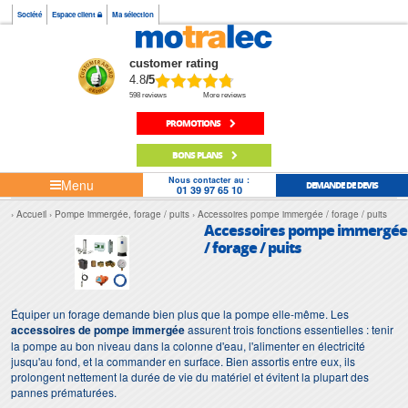
Société
Espace client
Ma sélection
customer rating
4.8
/5
598 reviews
More reviews
PROMOTIONS
BONS PLANS
Nous contacter au :
Menu
DEMANDE DE DEVIS
01 39 97 65 10
Accueil
Pompe immergée, forage / puits
Accessoires pompe immergée / forage / puits
Accessoires pompe immergée
/ forage / puits
Équiper un forage demande bien plus que la pompe elle-même. Les
accessoires de pompe immergée
assurent trois fonctions essentielles : tenir
la pompe au bon niveau dans la colonne d'eau, l'alimenter en électricité
jusqu'au fond, et la commander en surface. Bien assortis entre eux, ils
prolongent nettement la durée de vie du matériel et évitent la plupart des
pannes prématurées.