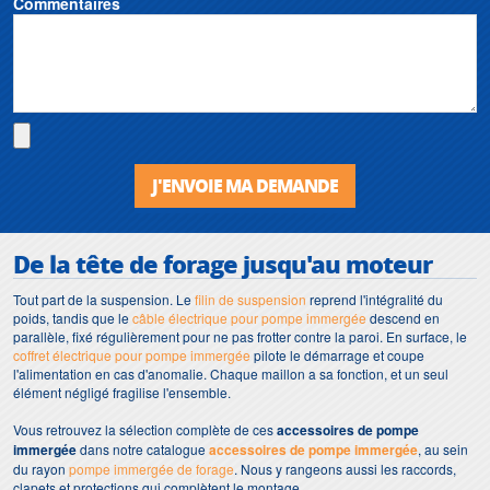
Commentaires
J'ENVOIE MA DEMANDE
De la tête de forage jusqu'au moteur
Tout part de la suspension. Le
filin de suspension
reprend l'intégralité du
poids, tandis que le
câble électrique pour pompe immergée
descend en
parallèle, fixé régulièrement pour ne pas frotter contre la paroi. En surface, le
coffret électrique pour pompe immergée
pilote le démarrage et coupe
l'alimentation en cas d'anomalie. Chaque maillon a sa fonction, et un seul
élément négligé fragilise l'ensemble.
Vous retrouvez la sélection complète de ces
accessoires de pompe
immergée
dans notre catalogue
accessoires de pompe immergée
, au sein
du rayon
pompe immergée de forage
. Nous y rangeons aussi les raccords,
clapets et protections qui complètent le montage.