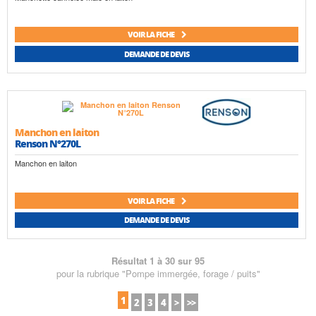
VOIR LA FICHE
DEMANDE DE DEVIS
Manchon en laiton
Renson N°270L
Manchon en laiton
VOIR LA FICHE
DEMANDE DE DEVIS
Résultat 1 à 30 sur 95
pour la rubrique "Pompe immergée, forage / puits"
1
2
3
4
>
>>