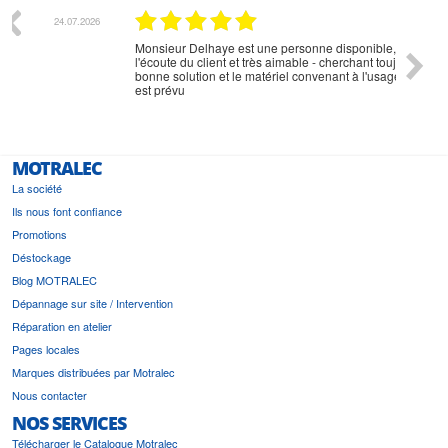
07.2026
18.07.2026
Monsieur Delhaye est une personne disponible, à
bien ri
l'écoute du client et très aimable - cherchant toujours la
bonne solution et le matériel convenant à l'usage qui en
est prévu
MOTRALEC
La société
Ils nous font confiance
Promotions
Déstockage
Blog MOTRALEC
Dépannage sur site / Intervention
Réparation en atelier
Pages locales
Marques distribuées par Motralec
Nous contacter
NOS SERVICES
Télécharger le Catalogue Motralec