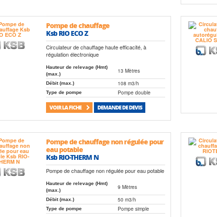
Pompe de chauffage
Ksb RIO ECO Z
Circulateur de chauffage haute efficacité, à
régulation électronique
Hauteur de relevage (Hmt)
13 Mètres
(max.)
108 m3/h
Débit (max.)
Pompe double
Type de pompe
VOIR LA FICHE
DEMANDE DE DEVIS
Pompe de chauffage non régulée pour
eau potable
Ksb RIO-THERM N
Pompe de chauffage non régulée pour eau potable
Hauteur de relevage (Hmt)
9 Mètres
(max.)
50 m3/h
Débit (max.)
Pompe simple
Type de pompe