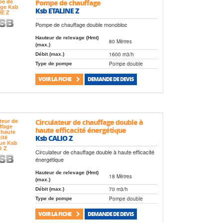
Pompe de chauffage
Ksb ETALINE Z
Pompe de chauffage double monobloc
Hauteur de relevage (Hmt)
80 Mètres
(max.)
1600 m3/h
Débit (max.)
Pompe double
Type de pompe
VOIR LA FICHE
DEMANDE DE DEVIS
Circulateur de chauffage double à
haute efficacité énergétique
Ksb CALIO Z
Circulateur de chauffage double à haute efficacité
énergétique
Hauteur de relevage (Hmt)
18 Mètres
(max.)
70 m3/h
Débit (max.)
Pompe double
Type de pompe
VOIR LA FICHE
DEMANDE DE DEVIS