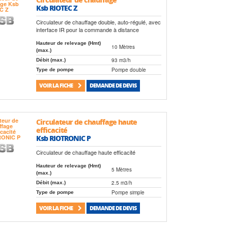
Ksb RIOTEC Z
Circulateur de chauffage double, auto-régulé, avec
interface IR pour la commande à distance
Hauteur de relevage (Hmt)
10 Mètres
(max.)
93 m3/h
Débit (max.)
Pompe double
Type de pompe
VOIR LA FICHE
DEMANDE DE DEVIS
Circulateur de chauffage haute
efficacité
Ksb RIOTRONIC P
Circulateur de chauffage haute efficacité
Hauteur de relevage (Hmt)
5 Mètres
(max.)
2.5 m3/h
Débit (max.)
Pompe simple
Type de pompe
VOIR LA FICHE
DEMANDE DE DEVIS