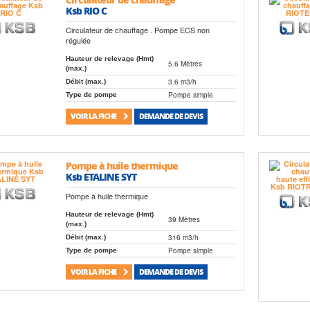
Ksb RIO C
Circulateur de chauffage . Pompe ECS non
régulée
Hauteur de relevage (Hmt)
5.6 Mètres
(max.)
3.6 m3/h
Débit (max.)
Pompe simple
Type de pompe
VOIR LA FICHE
DEMANDE DE DEVIS
Pompe à huile thermique
Ksb ETALINE SYT
Pompe à huile thermique
Hauteur de relevage (Hmt)
39 Mètres
(max.)
316 m3/h
Débit (max.)
Pompe simple
Type de pompe
VOIR LA FICHE
DEMANDE DE DEVIS