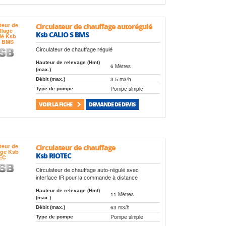
Circulateur de chauffage autorégulé
Ksb CALIO S BMS
Circulateur de chauffage régulé
Hauteur de relevage (Hmt)
6 Mètres
(max.)
3.5 m3/h
Débit (max.)
Pompe simple
Type de pompe
VOIR LA FICHE
DEMANDE DE DEVIS
Circulateur de chauffage
Ksb RIOTEC
Circulateur de chauffage auto-régulé avec
interface IR pour la commande à distance
Hauteur de relevage (Hmt)
11 Mètres
(max.)
63 m3/h
Débit (max.)
Pompe simple
Type de pompe