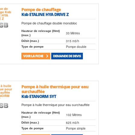
Pompe de chauffage
Ksb ETALINE HYA DRIVE Z
Pompe de chauffage double monobloc
Hauteur de relevage (Hmt)
33 Mètres
(max.)
315 m3/h
Débit (max.)
Pompe double
Type de pompe
VOIR LA FICHE
DEMANDE DE DEVIS
Pompe à huile thermique pour eau
surchauffée
Ksb ETANORM SYT
Pompe à huile thermique pour eau surchauffée
Hauteur de relevage (Hmt)
102 Mètres
(max.)
625 m3/h
Débit (max.)
Pompe simple
Type de pompe