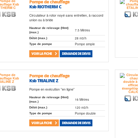
Pompe de chauffage
Ksb RIOTHERM C
Circulateur à rotor noyé sans entretien, à raccord
union ou à bride
Hauteur de relevage (Hmt)
7.5 Mètres
(max.)
28 m3/h
Débit (max.)
Pompe simple
Type de pompe
VOIR LA FICHE
DEMANDE DE DEVIS
Pompe de chauffage
Ksb TRIALINE Z
Pompe en exécution ”en ligne”
Hauteur de relevage (Hmt)
16 Mètres
(max.)
120 m3/h
Débit (max.)
Pompe double
Type de pompe
VOIR LA FICHE
DEMANDE DE DEVIS