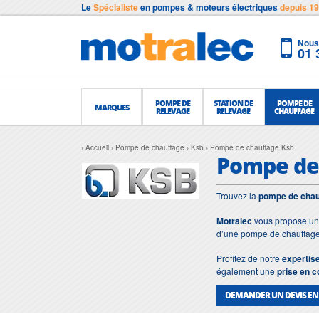
Le
Spécialiste
en pompes & moteurs électriques
depuis 1
Nous 
01 
POMPE DE
STATION DE
POMPE DE
MARQUES
RELEVAGE
RELEVAGE
CHAUFFAGE
Accueil
Pompe de chauffage
Ksb
Pompe de chauffage Ksb
Pompe de
Trouvez la
pompe de chau
Motralec
vous propose u
d’une pompe de chauffag
Profitez de notre
expertis
également une
prise en 
DEMANDER UN DEVIS EN