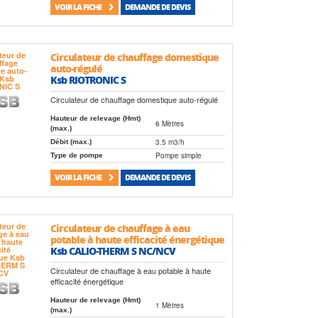
VOIR LA FICHE
DEMANDE DE DEVIS
Circulateur de chauffage domestique
auto-régulé
Ksb RIOTRONIC S
Circulateur de chauffage domestique auto-régulé
Hauteur de relevage (Hmt)
6 Mètres
(max.)
3.5 m3/h
Débit (max.)
Pompe simple
Type de pompe
VOIR LA FICHE
DEMANDE DE DEVIS
Circulateur de chauffage à eau
potable à haute efficacité énergétique
Ksb CALIO-THERM S NC/NCV
Circulateur de chauffage à eau potable à haute
efficacité énergétique
Hauteur de relevage (Hmt)
1 Mètres
(max.)