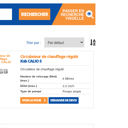
PASSER EN
RECHERCHER
RECHERCHE
VISUELLE
Trier par :
Circulateur de chauffage régulé
Ksb CALIO S
Circulateur de chauffage régulé
Hauteur de relevage (Hmt)
6 Mètres
(max.)
3.5 m3/h
Débit (max.)
Pompe simple
Type de pompe
VOIR LA FICHE
DEMANDE DE DEVIS