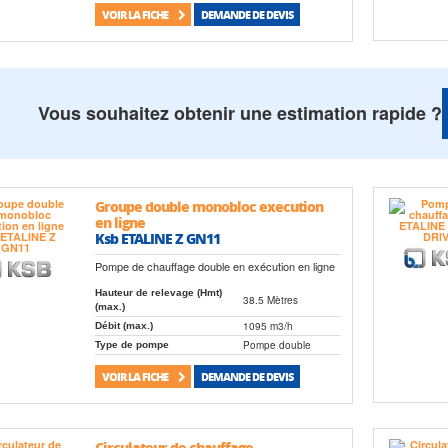
VOIR LA FICHE
DEMANDE DE DEVIS
Vous souhaitez obtenir une estimation rapide ?
Groupe double monobloc execution
en ligne
Ksb ETALINE Z GN11
Pompe de chauffage double en exécution en ligne
Hauteur de relevage (Hmt)
38.5 Mètres
(max.)
1095 m3/h
Débit (max.)
Pompe double
Type de pompe
VOIR LA FICHE
DEMANDE DE DEVIS
Circulateur de chauffage