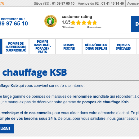
976
Siège (95) :
Agence du 92 :
Agence 
01 39 97 65 10
01 41 46 14 46
customer rating
contacter au :
39 97 65 10
D
4.8
/5
598 reviews
More reviews
POMPE
POMPE DE
IMMERGÉE,
POMPE
RÉCUPÉRATEUR
POMPES
SURPRESSION,
FORAGE /
PISCINE
D'EAU DE PLUIE
SPÉCIALES
SURPRESSEUR
PUITS
 chauffage KSB
ffage Ksb
qui vous convient sur notre site internet.
ne large gamme de pompes de marques de
renommée mondiale
qui répondent à d
e, ne manquez pas de découvrir notre gamme de
pompes de chauffage Ksb.
e technique
et de
nos conseils
pour vous aider dans votre démarche d’achat. En p
compte de vos besoins sous 24 h
. De plus, pour vous satisfaire, nous garantisson
 LIGNE