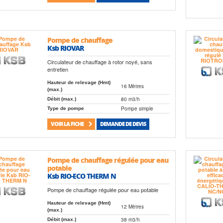
Pompe de chauffage
Ksb RIOVAR
Circulateur de chauffage à rotor noyé, sans
entretien
Hauteur de relevage (Hmt)
16 Mètres
(max.)
80 m3/h
Débit (max.)
Pompe simple
Type de pompe
VOIR LA FICHE
DEMANDE DE DEVIS
Pompe de chauffage régulée pour eau
potable
Ksb RIO-ECO THERM N
Pompe de chauffage régulée pour eau potable
Hauteur de relevage (Hmt)
12 Mètres
(max.)
38 m3/h
Débit (max.)