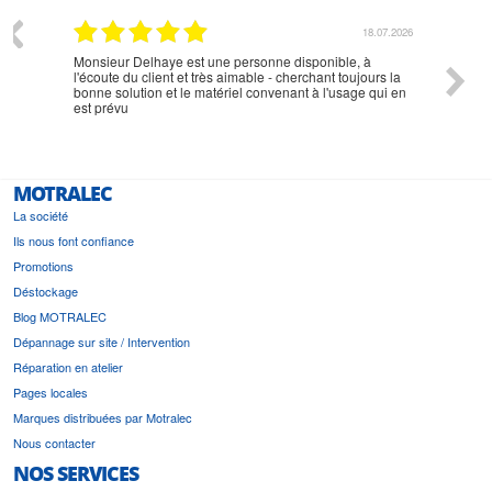
07.2026
18.07.2026
Monsieur Delhaye est une personne disponible, à
bien ri
l'écoute du client et très aimable - cherchant toujours la
bonne solution et le matériel convenant à l'usage qui en
est prévu
MOTRALEC
La société
Ils nous font confiance
Promotions
Déstockage
Blog MOTRALEC
Dépannage sur site / Intervention
Réparation en atelier
Pages locales
Marques distribuées par Motralec
Nous contacter
NOS SERVICES