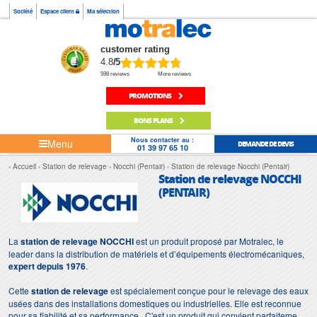
Société
Espace client
Ma sélection
customer rating
4.8
/5
598 reviews
More reviews
PROMOTIONS
BONS PLANS
Nous contacter au :
Menu
DEMANDE DE DEVIS
01 39 97 65 10
Accueil
Station de relevage
Nocchi (Pentair)
Station de relevage Nocchi (Pentair)
Station de relevage NOCCHI
(PENTAIR)
La
station de relevage NOCCHI
est un produit proposé par Motralec, le
leader dans la distribution de matériels et d’équipements électromécaniques,
expert depuis 1976
.
Cette
station de relevage
est spécialement conçue pour le relevage des eaux
usées dans des installations domestiques ou industrielles. Elle est reconnue
pour sa fiabilité et sa performance. C'est un produit qui convient parfaitement