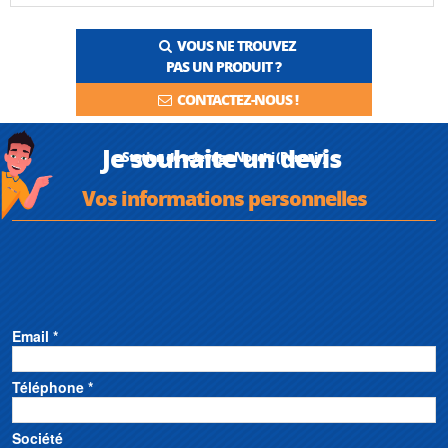
VOUS NE TROUVEZ
PAS UN PRODUIT ?
CONTACTEZ-NOUS !
Je souhaite un devis
Station de relevage Nocchi (Pentair)
Vos informations personnelles
Email *
Téléphone *
Société