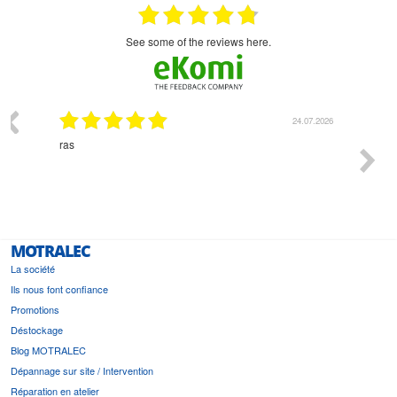
see some of the reviews here.
03.2026
24.07.2026
n
ras
Monsie
 géré
l'écout
le
bonne 
i a été
est pr
MOTRALEC
La société
Ils nous font confiance
Promotions
Déstockage
Blog MOTRALEC
Dépannage sur site / Intervention
Réparation en atelier