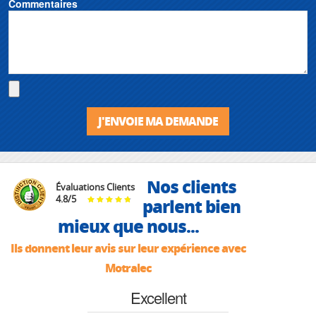
Commentaires
J'ENVOIE MA DEMANDE
Nos clients
Évaluations Clients
4.8
/
5
parlent bien
mieux que nous...
Ils donnent leur avis sur leur expérience avec
Motralec
Excellent