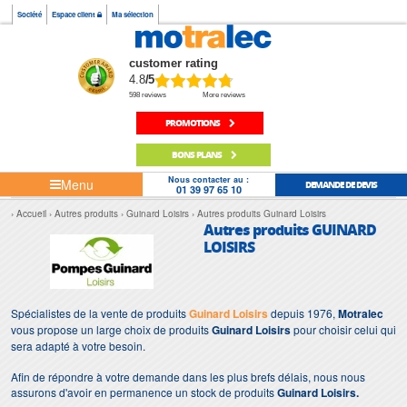
Société
Espace client
Ma sélection
customer rating
4.8
/5
598 reviews
More reviews
PROMOTIONS
BONS PLANS
Nous contacter au :
Menu
DEMANDE DE DEVIS
01 39 97 65 10
Accueil
Autres produits
Guinard Loisirs
Autres produits Guinard Loisirs
Autres produits GUINARD
LOISIRS
Spécialistes de la vente de produits
Guinard Loisirs
depuis 1976,
Motralec
vous propose un large choix de produits
Guinard Loisirs
pour choisir celui qui
sera adapté à votre besoin.
Afin de répondre à votre demande dans les plus brefs délais, nous nous
assurons d'avoir en permanence un stock de produits
Guinard Loisirs.