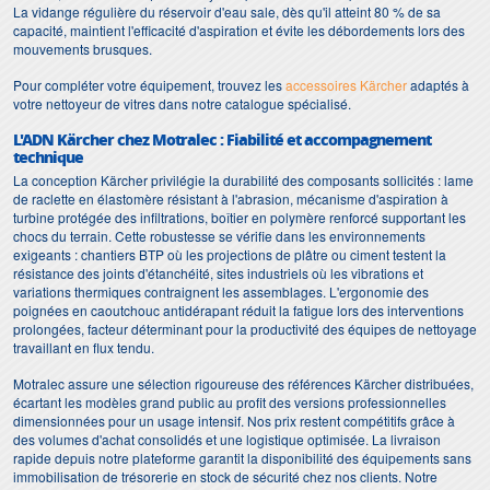
La vidange régulière du réservoir d'eau sale, dès qu'il atteint 80 % de sa
capacité, maintient l'efficacité d'aspiration et évite les débordements lors des
mouvements brusques.
Pour compléter votre équipement, trouvez les
accessoires Kärcher
adaptés à
votre nettoyeur de vitres dans notre catalogue spécialisé.
L'ADN Kärcher chez Motralec : Fiabilité et accompagnement
technique
La conception Kärcher privilégie la durabilité des composants sollicités : lame
de raclette en élastomère résistant à l'abrasion, mécanisme d'aspiration à
turbine protégée des infiltrations, boîtier en polymère renforcé supportant les
chocs du terrain. Cette robustesse se vérifie dans les environnements
exigeants : chantiers BTP où les projections de plâtre ou ciment testent la
résistance des joints d'étanchéité, sites industriels où les vibrations et
variations thermiques contraignent les assemblages. L'ergonomie des
poignées en caoutchouc antidérapant réduit la fatigue lors des interventions
prolongées, facteur déterminant pour la productivité des équipes de nettoyage
travaillant en flux tendu.
Motralec assure une sélection rigoureuse des références Kärcher distribuées,
écartant les modèles grand public au profit des versions professionnelles
dimensionnées pour un usage intensif. Nos prix restent compétitifs grâce à
des volumes d'achat consolidés et une logistique optimisée. La livraison
rapide depuis notre plateforme garantit la disponibilité des équipements sans
immobilisation de trésorerie en stock de sécurité chez nos clients. Notre