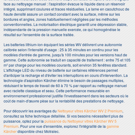
face au nettoyage manuel : l'aspiration évacue le liquide dans un réservoir
intégré, supprimant coulures et traces résiduelles. La lame en caoutchouc de
haute densité assure un contact constant avec la surface, même sur les
bordures et angles, zones habituellement négligées par les méthodes
conventionnelles. La motorisation électrique garantit une dépression stable,
indépendante de la pression manuelle exercée, ce qui homogénéise le
résultat sur l'ensemble de la surface traitée.
Les batteries lithium-ion équipant les séries WV délivrent une autonomie
calibrée selon l'intensité d'usage : 25 à 35 minutes en continu pour les
modèles d'entrée de gamme, jusqu'à 100 minutes pour les versions haut de
gamme. Cette autonomie se traduit en capacité de traitement : entre 75 et 105
m² par charge pour les modèles courants, soit environ 35 fenêtres standard.
L'affichage LED du niveau de batterie sur certaines références permet
d'anticiper la recharge et d'éviter les interruptions en cours d'intervention. La
technologie d'aspiration Kärcher élimine le besoin de passages multiples,
réduisant le temps de travail de 60 à 70 % par rapport au nettoyage manuel
avec raclette classique et seau. Cette performance mesurable en
environnement professionnel justifie l'investissement dans les secteurs où le
coût de main-d'œuvre pèse sur la rentabilité des prestations de nettoyage.
Pour découvrir les avantages du
Nettoyeur vitres Kärcher WV 2 Premium
,
consultez sa fiche technique détaillée. Si vos besoins nécessitent plus de
puissance, optez pour la
puissance du Nettoyeur vitres Kärcher WV 5
Premium
. Pour une vue d'ensemble, explorez l'intégralité de la
gamme
Kärcher
disponible chez Motralec.