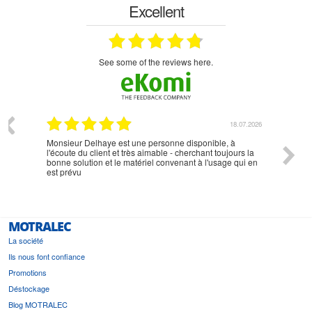
Excellent
see some of the reviews here.
07.2026
18.07.2026
Monsieur Delhaye est une personne disponible, à
bien ri
l'écoute du client et très aimable - cherchant toujours la
bonne solution et le matériel convenant à l'usage qui en
est prévu
MOTRALEC
La société
Ils nous font confiance
Promotions
Déstockage
Blog MOTRALEC