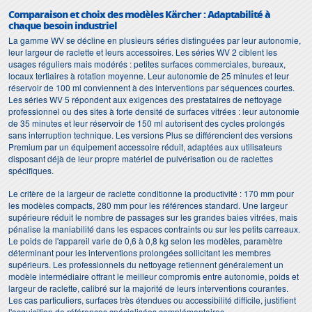
Comparaison et choix des modèles Kärcher : Adaptabilité à
chaque besoin industriel
La gamme WV se décline en plusieurs séries distinguées par leur autonomie,
leur largeur de raclette et leurs accessoires. Les séries WV 2 ciblent les
usages réguliers mais modérés : petites surfaces commerciales, bureaux,
locaux tertiaires à rotation moyenne. Leur autonomie de 25 minutes et leur
réservoir de 100 ml conviennent à des interventions par séquences courtes.
Les séries WV 5 répondent aux exigences des prestataires de nettoyage
professionnel ou des sites à forte densité de surfaces vitrées : leur autonomie
de 35 minutes et leur réservoir de 150 ml autorisent des cycles prolongés
sans interruption technique. Les versions Plus se différencient des versions
Premium par un équipement accessoire réduit, adaptées aux utilisateurs
disposant déjà de leur propre matériel de pulvérisation ou de raclettes
spécifiques.
Le critère de la largeur de raclette conditionne la productivité : 170 mm pour
les modèles compacts, 280 mm pour les références standard. Une largeur
supérieure réduit le nombre de passages sur les grandes baies vitrées, mais
pénalise la maniabilité dans les espaces contraints ou sur les petits carreaux.
Le poids de l'appareil varie de 0,6 à 0,8 kg selon les modèles, paramètre
déterminant pour les interventions prolongées sollicitant les membres
supérieurs. Les professionnels du nettoyage retiennent généralement un
modèle intermédiaire offrant le meilleur compromis entre autonomie, poids et
largeur de raclette, calibré sur la majorité de leurs interventions courantes.
Les cas particuliers, surfaces très étendues ou accessibilité difficile, justifient
l'acquisition de références spécialisées complémentaires.