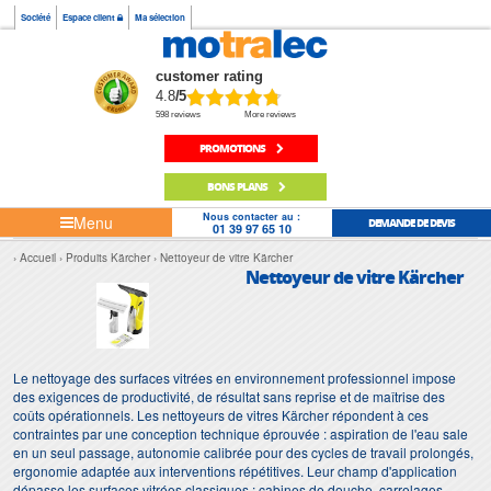
Société
Espace client
Ma sélection
customer rating
4.8
/5
598 reviews
More reviews
PROMOTIONS
BONS PLANS
Nous contacter au :
Menu
DEMANDE DE DEVIS
01 39 97 65 10
Accueil
Produits Kärcher
Nettoyeur de vitre Kärcher
Nettoyeur de vitre Kärcher
Le nettoyage des surfaces vitrées en environnement professionnel impose
des exigences de productivité, de résultat sans reprise et de maîtrise des
coûts opérationnels. Les nettoyeurs de vitres Kärcher répondent à ces
contraintes par une conception technique éprouvée : aspiration de l'eau sale
en un seul passage, autonomie calibrée pour des cycles de travail prolongés,
ergonomie adaptée aux interventions répétitives. Leur champ d'application
dépasse les surfaces vitrées classiques : cabines de douche, carrelages