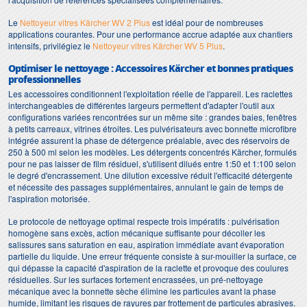
Le
Nettoyeur vitres Kärcher WV 2 Plus
est idéal pour de nombreuses
applications courantes. Pour une performance accrue adaptée aux chantiers
intensifs, privilégiez le
Nettoyeur vitres Kärcher WV 5 Plus
.
Optimiser le nettoyage : Accessoires Kärcher et bonnes pratiques
professionnelles
Les accessoires conditionnent l'exploitation réelle de l'appareil. Les raclettes
interchangeables de différentes largeurs permettent d'adapter l'outil aux
configurations variées rencontrées sur un même site : grandes baies, fenêtres
à petits carreaux, vitrines étroites. Les pulvérisateurs avec bonnette microfibre
intégrée assurent la phase de détergence préalable, avec des réservoirs de
250 à 500 ml selon les modèles. Les détergents concentrés Kärcher, formulés
pour ne pas laisser de film résiduel, s'utilisent dilués entre 1:50 et 1:100 selon
le degré d'encrassement. Une dilution excessive réduit l'efficacité détergente
et nécessite des passages supplémentaires, annulant le gain de temps de
l'aspiration motorisée.
Le protocole de nettoyage optimal respecte trois impératifs : pulvérisation
homogène sans excès, action mécanique suffisante pour décoller les
salissures sans saturation en eau, aspiration immédiate avant évaporation
partielle du liquide. Une erreur fréquente consiste à sur-mouiller la surface, ce
qui dépasse la capacité d'aspiration de la raclette et provoque des coulures
résiduelles. Sur les surfaces fortement encrassées, un pré-nettoyage
mécanique avec la bonnette sèche élimine les particules avant la phase
humide, limitant les risques de rayures par frottement de particules abrasives.