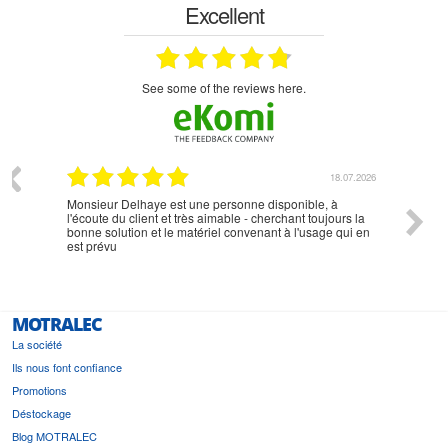
Excellent
see some of the reviews here.
07.2026
18.07.2026
Monsieur Delhaye est une personne disponible, à
bien ri
l'écoute du client et très aimable - cherchant toujours la
bonne solution et le matériel convenant à l'usage qui en
est prévu
MOTRALEC
La société
Ils nous font confiance
Promotions
Déstockage
Blog MOTRALEC