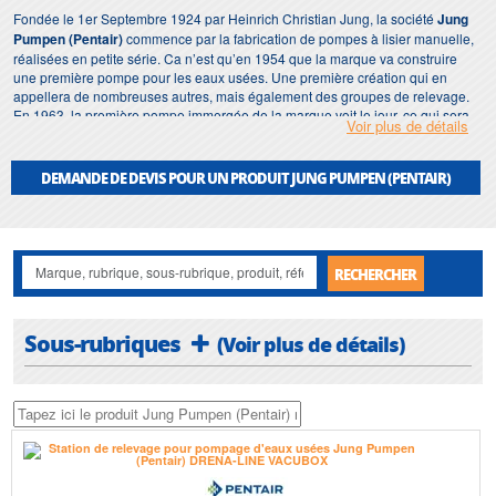
Fondée le 1er Septembre 1924 par Heinrich Christian Jung, la société
Jung
Pumpen (Pentair)
commence par la fabrication de pompes à lisier manuelle,
réalisées en petite série. Ca n’est qu’en 1954 que la marque va construire
une première pompe pour les eaux usées. Une première création qui en
appellera de nombreuses autres, mais également des groupes de relevage.
En 1963, la première pompe immergée de la marque voit le jour, ce qui sera
Voir plus de détails
la première pierre fondatrice d’une très grande gamme dans le domaine de
l'assainissement pour l'habitat ainsi que le secteur communal. Le fabricant de
pompes allemand est désormais un acteur important dans le marché de la
DEMANDE DE DEVIS POUR UN PRODUIT JUNG PUMPEN (PENTAIR)
pompe de relevage et d’assainissement.
Vous trouverez ici les différentes gammes de pompes
Jung Pumpen (Pentair)
:
pompe de relevage Jung Pumpen (Pentair)
,
pompe relevage eaux claires
Jung Pumpen (Pentair)
,
pompe relevage eaux usées Jung Pumpen (Pentair)
,
RECHERCHER
pompe relevage eaux chargées Jung Pumpen (Pentair)
...),
station de
relevage Jung Pumpen (Pentair)
,
station relevage eaux claires Jung Pumpen
(Pentair)
, station relevage eaux usées Jung Pumpen (Pentair), station
Sous-rubriques
(Voir plus de détails)
relevage eaux vannes Jung Pumpen (Pentair)...