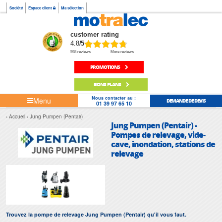
Société
Espace client
Ma sélection
customer rating
4.8
/5
598 reviews
More reviews
PROMOTIONS
BONS PLANS
Nous contacter au :
Menu
DEMANDE DE DEVIS
01 39 97 65 10
Accueil
Jung Pumpen (Pentair)
Jung Pumpen (Pentair) -
Pompes de relevage, vide-
cave, inondation, stations de
relevage
Trouvez la pompe de relevage Jung Pumpen (Pentair) qu'il vous faut.