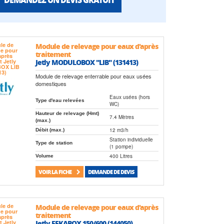
Module de relevage pour eaux d'après
traitement
Jetly MODULOBOX "LIB" (131413)
Module de relevage enterrable pour eaux usées
domestiques
Eaux usées (hors
Type d'eau relevées
WC)
Hauteur de relevage (Hmt)
7.4 Mètres
(max.)
12 m3/h
Débit (max.)
Station individuelle
Type de station
(1 pompe)
400 Litres
Volume
VOIR LA FICHE
DEMANDE DE DEVIS
Module de relevage pour eaux d'après
traitement
Jetly FEKABOX 150/600 (144050)