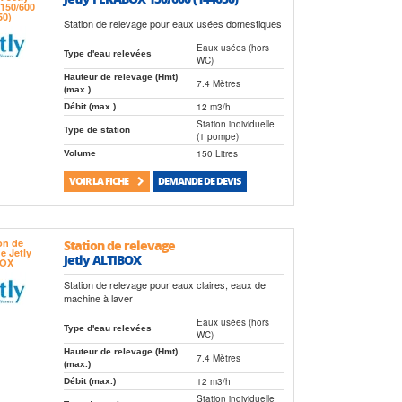
Station de relevage pour eaux usées domestiques
Eaux usées (hors
Type d'eau relevées
WC)
Hauteur de relevage (Hmt)
7.4 Mètres
(max.)
12 m3/h
Débit (max.)
Station individuelle
Type de station
(1 pompe)
150 Litres
Volume
VOIR LA FICHE
DEMANDE DE DEVIS
Station de relevage
Jetly ALTIBOX
Station de relevage pour eaux claires, eaux de
machine à laver
Eaux usées (hors
Type d'eau relevées
WC)
Hauteur de relevage (Hmt)
7.4 Mètres
(max.)
12 m3/h
Débit (max.)
Station individuelle