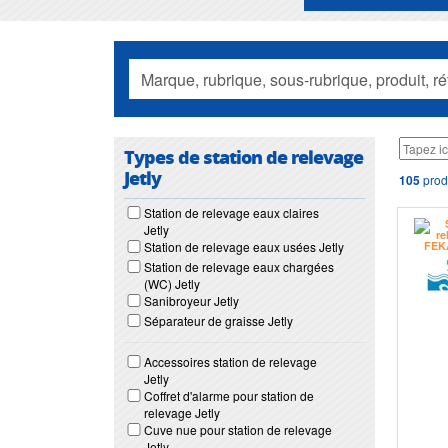
Types de station de relevage
Jetly
105
produ
Station de relevage eaux claires
Jetly
Station de relevage eaux usées Jetly
Station de relevage eaux chargées
(WC) Jetly
Sanibroyeur Jetly
Séparateur de graisse Jetly
Accessoires station de relevage
Jetly
Coffret d'alarme pour station de
relevage Jetly
Cuve nue pour station de relevage
Jetly