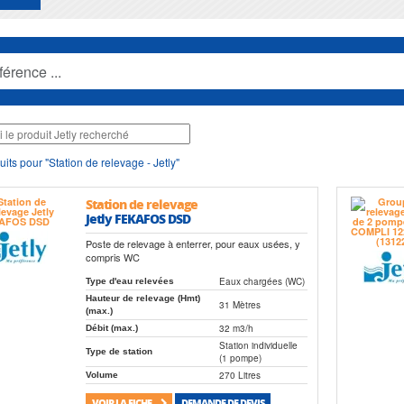
its pour "Station de relevage - Jetly"
Station de relevage
Jetly FEKAFOS DSD
Poste de relevage à enterrer, pour eaux usées, y
compris WC
Eaux chargées (WC)
Type d'eau relevées
Hauteur de relevage (Hmt)
31 Mètres
(max.)
32 m3/h
Débit (max.)
Station individuelle
Type de station
(1 pompe)
270 Litres
Volume
VOIR LA FICHE
DEMANDE DE DEVIS