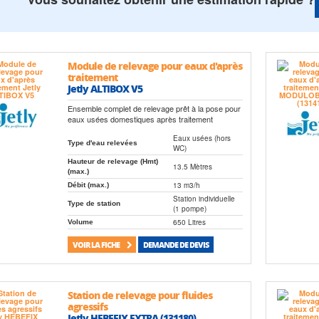
Module de relevage pour eaux d'après
traitement
Jetly ALTIBOX V5
Ensemble complet de relevage prêt à la pose pour
eaux usées domestiques après traitement
Eaux usées (hors
Type d'eau relevées
WC)
Hauteur de relevage (Hmt)
13.5 Mètres
(max.)
13 m3/h
Débit (max.)
Station individuelle
Type de station
(1 pompe)
650 Litres
Volume
VOIR LA FICHE
DEMANDE DE DEVIS
Station de relevage pour fluides
agressifs
Jetly HEBEFIX EXTRA (131180)