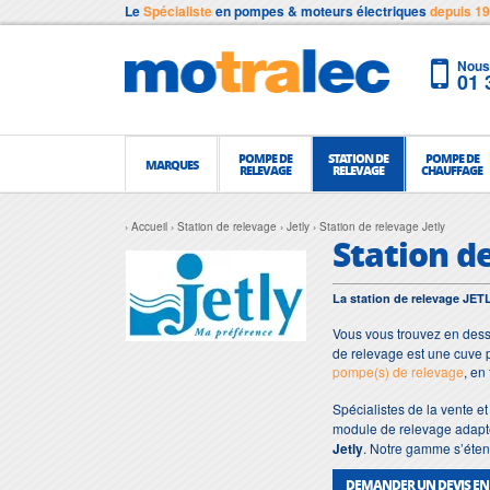
Le
Spécialiste
en pompes & moteurs électriques
depuis 1
Nous 
01 
POMPE DE
STATION DE
POMPE DE
MARQUES
RELEVAGE
RELEVAGE
CHAUFFAGE
Accueil
Station de relevage
Jetly
Station de relevage Jetly
Station d
La station de relevage JETL
Vous vous trouvez en dess
de relevage est une cuve 
pompe(s) de relevage
, en
Spécialistes de la vente e
module de relevage adapté
Jetly
.
Notre gamme s’étend
DEMANDER UN DEVIS EN