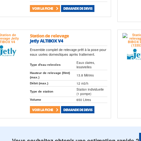
VOIR LA FICHE
DEMANDE DE DEVIS
Station de relevage
Jetly ALTIBOX V4
Ensemble complet de relevage prêt à la pose pour
eaux usées domestiques après traitement.
Eaux claires,
Type d'eau relevées
lessivielles
Hauteur de relevage (Hmt)
13.8 Mètres
(max.)
12 m3/h
Débit (max.)
Station individuelle
Type de station
(1 pompe)
650 Litres
Volume
VOIR LA FICHE
DEMANDE DE DEVIS
Vous souhaitez obtenir une estimation rapide ?