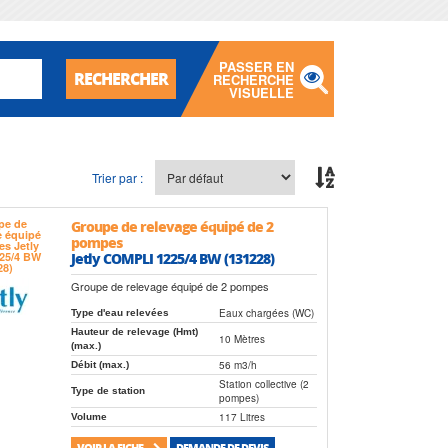
PASSER EN
RECHERCHER
RECHERCHE
VISUELLE
Trier par :
Groupe de relevage équipé de 2
pompes
Jetly COMPLI 1225/4 BW (131228)
Groupe de relevage équipé de 2 pompes
Eaux chargées (WC)
Type d'eau relevées
Hauteur de relevage (Hmt)
10 Mètres
(max.)
56 m3/h
Débit (max.)
Station collective (2
Type de station
pompes)
117 Litres
Volume
VOIR LA FICHE
DEMANDE DE DEVIS