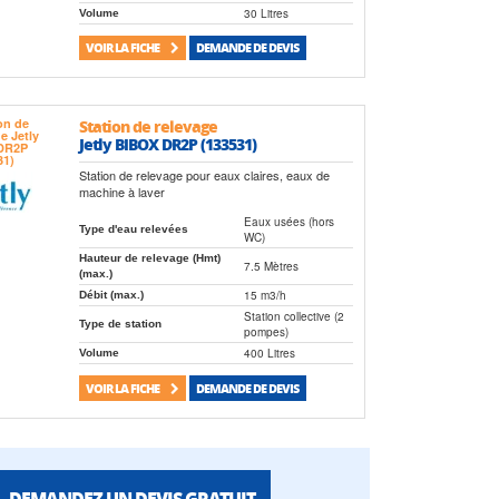
30 Litres
Volume
VOIR LA FICHE
DEMANDE DE DEVIS
Station de relevage
Jetly BIBOX DR2P (133531)
Station de relevage pour eaux claires, eaux de
machine à laver
Eaux usées (hors
Type d'eau relevées
WC)
Hauteur de relevage (Hmt)
7.5 Mètres
(max.)
15 m3/h
Débit (max.)
Station collective (2
Type de station
pompes)
400 Litres
Volume
VOIR LA FICHE
DEMANDE DE DEVIS
DEMANDEZ UN DEVIS GRATUIT