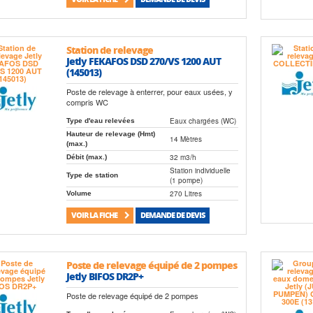
Station de relevage
Jetly FEKAFOS DSD 270/VS 1200 AUT
(145013)
Poste de relevage à enterrer, pour eaux usées, y
compris WC
Eaux chargées (WC)
Type d'eau relevées
Hauteur de relevage (Hmt)
14 Mètres
(max.)
32 m3/h
Débit (max.)
Station individuelle
Type de station
(1 pompe)
270 Litres
Volume
VOIR LA FICHE
DEMANDE DE DEVIS
Poste de relevage équipé de 2 pompes
Jetly BIFOS DR2P+
Poste de relevage équipé de 2 pompes