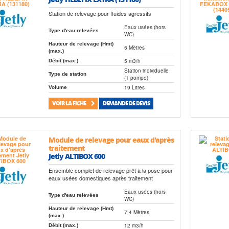
Station de relevage pour fluides agressifs
Eaux usées (hors
Type d'eau relevées
WC)
Hauteur de relevage (Hmt)
5 Mètres
(max.)
5 m3/h
Débit (max.)
Station individuelle
Type de station
(1 pompe)
19 Litres
Volume
VOIR LA FICHE
DEMANDE DE DEVIS
Module de relevage pour eaux d'après
traitement
Jetly ALTIBOX 600
Ensemble complet de relevage prêt à la pose pour
eaux usées domestiques après traitement
Eaux usées (hors
Type d'eau relevées
WC)
Hauteur de relevage (Hmt)
7.4 Mètres
(max.)
12 m3/h
Débit (max.)