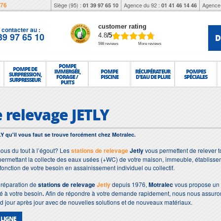
976
Siège (95) :
Agence du 92 :
Agence 
01 39 97 65 10
01 41 46 14 46
customer rating
contacter au :
39 97 65 10
D
4.8
/5
598 reviews
More reviews
POMPE
POMPE DE
IMMERGÉE,
POMPE
RÉCUPÉRATEUR
POMPES
SURPRESSION,
FORAGE /
PISCINE
D'EAU DE PLUIE
SPÉCIALES
SURPRESSEUR
PUITS
e relevage JETLY
Y qu'il vous faut se trouve forcément chez Motralec.
ous du tout à l’égout? Les
stations de relevage
Jetly
vous permettent de relever t
permettant la collecte des eaux usées (+WC) de votre maison, immeuble, établisse
 fonction de votre besoin en assainissement individuel ou collectif.
t réparation de
stations de relevage
Jetly
depuis 1976,
Motralec
vous propose un l
 à votre besoin
.
Afin de répondre à votre demande rapidement, nous nous assuro
 jour après jour avec de nouvelles solutions et de nouveaux matériaux.
 LIGNE