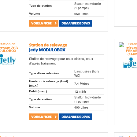
Station individuelle
Type de station
(1 pompe)
650 Litres
Volume
VOIR LA FICHE
DEMANDE DE DEVIS
Station de relevage
Jetly MODULOBOX
Station de relevage pour eaux claires, eaux
d'après traitement
Eaux usées (hors
Type d'eau relevées
WC)
Hauteur de relevage (Hmt)
7.4 Mètres
(max.)
12 m3/h
Débit (max.)
Station individuelle
Type de station
(1 pompe)
400 Litres
Volume
VOIR LA FICHE
DEMANDE DE DEVIS