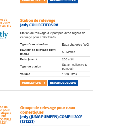
Station de relevage
Jetly COLLECTIFOS RV
Station de relevage à 2 pompes avec regard de
vannage pour collectivités
Eaux chargées (WC)
Type d'eau relevées
Hauteur de relevage (Hmt)
50 Mètres
(max.)
200 m3/h
Débit (max.)
Station collective (2
Type de station
pompes)
1500 Litres
Volume
VOIR LA FICHE
DEMANDE DE DEVIS
Groupe de relevage pour eaux
domestiques
Jetly (JUNG PUMPEN) COMPLI 300E
(131221)