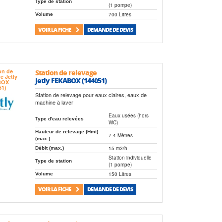
Type de station
(1 pompe)
700 Litres
Volume
VOIR LA FICHE
DEMANDE DE DEVIS
Station de relevage
Jetly FEKABOX (144051)
Station de relevage pour eaux claires, eaux de
machine à laver
Eaux usées (hors
Type d'eau relevées
WC)
Hauteur de relevage (Hmt)
7.4 Mètres
(max.)
15 m3/h
Débit (max.)
Station individuelle
Type de station
(1 pompe)
150 Litres
Volume
VOIR LA FICHE
DEMANDE DE DEVIS