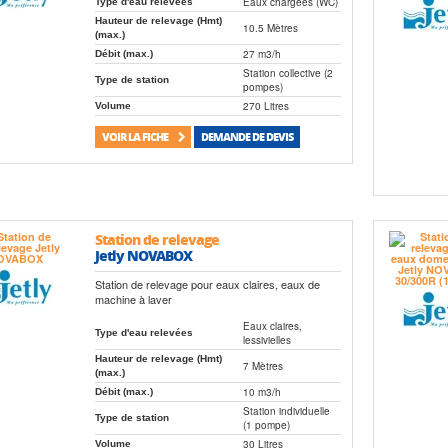
Eaux chargées (WC)
Type d'eau relevées
Hauteur de relevage (Hmt)
10.5 Mètres
(max.)
27 m3/h
Débit (max.)
Station collective (2
Type de station
pompes)
270 Litres
Volume
VOIR LA FICHE
DEMANDE DE DEVIS
Station de relevage
Jetly NOVABOX
Station de relevage pour eaux claires, eaux de
machine à laver
Eaux claires,
Type d'eau relevées
lessivielles
Hauteur de relevage (Hmt)
7 Mètres
(max.)
10 m3/h
Débit (max.)
Station individuelle
Type de station
(1 pompe)
30 Litres
Volume