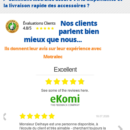
la livraison rapide des accessoires ?
Nos clients
Évaluations Clients
4.8
/
5
parlent bien
mieux que nous...
Ils donnent leur avis sur leur expérience avec
Motralec
Excellent
see some of the reviews here.
07.2026
18.07.2026
Monsieur Delhaye est une personne disponible, à
bien ri
l'écoute du client et très aimable - cherchant toujours la