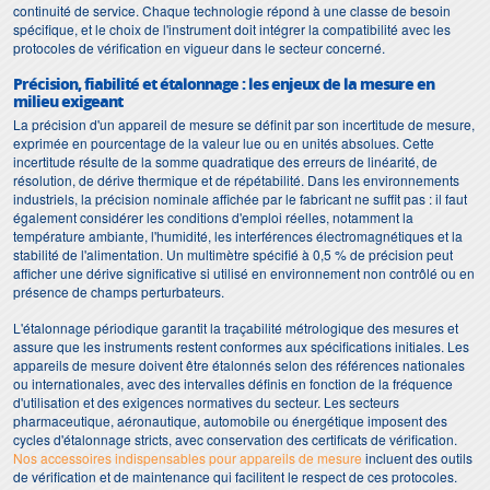
continuité de service. Chaque technologie répond à une classe de besoin
spécifique, et le choix de l'instrument doit intégrer la compatibilité avec les
protocoles de vérification en vigueur dans le secteur concerné.
Précision, fiabilité et étalonnage : les enjeux de la mesure en
milieu exigeant
La précision d'un appareil de mesure se définit par son incertitude de mesure,
exprimée en pourcentage de la valeur lue ou en unités absolues. Cette
incertitude résulte de la somme quadratique des erreurs de linéarité, de
résolution, de dérive thermique et de répétabilité. Dans les environnements
industriels, la précision nominale affichée par le fabricant ne suffit pas : il faut
également considérer les conditions d'emploi réelles, notamment la
température ambiante, l'humidité, les interférences électromagnétiques et la
stabilité de l'alimentation. Un multimètre spécifié à 0,5 % de précision peut
afficher une dérive significative si utilisé en environnement non contrôlé ou en
présence de champs perturbateurs.
L'étalonnage périodique garantit la traçabilité métrologique des mesures et
assure que les instruments restent conformes aux spécifications initiales. Les
appareils de mesure doivent être étalonnés selon des références nationales
ou internationales, avec des intervalles définis en fonction de la fréquence
d'utilisation et des exigences normatives du secteur. Les secteurs
pharmaceutique, aéronautique, automobile ou énergétique imposent des
cycles d'étalonnage stricts, avec conservation des certificats de vérification.
Nos accessoires indispensables pour appareils de mesure
incluent des outils
de vérification et de maintenance qui facilitent le respect de ces protocoles.