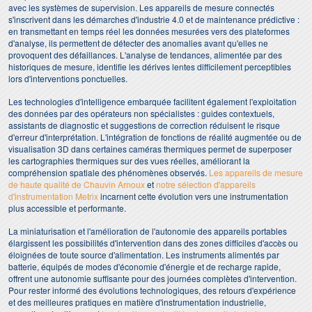
avec les systèmes de supervision. Les appareils de mesure connectés
s'inscrivent dans les démarches d'industrie 4.0 et de maintenance prédictive :
en transmettant en temps réel les données mesurées vers des plateformes
d'analyse, ils permettent de détecter des anomalies avant qu'elles ne
provoquent des défaillances. L'analyse de tendances, alimentée par des
historiques de mesure, identifie les dérives lentes difficilement perceptibles
lors d'interventions ponctuelles.
Les technologies d'intelligence embarquée facilitent également l'exploitation
des données par des opérateurs non spécialistes : guides contextuels,
assistants de diagnostic et suggestions de correction réduisent le risque
d'erreur d'interprétation. L'intégration de fonctions de réalité augmentée ou de
visualisation 3D dans certaines caméras thermiques permet de superposer
les cartographies thermiques sur des vues réelles, améliorant la
compréhension spatiale des phénomènes observés.
Les appareils de mesure
de haute qualité de Chauvin Arnoux
et
notre sélection d'appareils
d'instrumentation Metrix
incarnent cette évolution vers une instrumentation
plus accessible et performante.
La miniaturisation et l'amélioration de l'autonomie des appareils portables
élargissent les possibilités d'intervention dans des zones difficiles d'accès ou
éloignées de toute source d'alimentation. Les instruments alimentés par
batterie, équipés de modes d'économie d'énergie et de recharge rapide,
offrent une autonomie suffisante pour des journées complètes d'intervention.
Pour rester informé des évolutions technologiques, des retours d'expérience
et des meilleures pratiques en matière d'instrumentation industrielle,