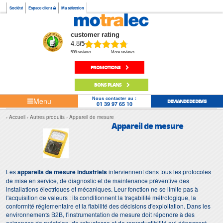
Société
Espace client
Ma sélection
customer rating
4.8
/5
598 reviews
More reviews
PROMOTIONS
BONS PLANS
Nous contacter au :
Menu
DEMANDE DE DEVIS
01 39 97 65 10
Accueil
Autres produits
Appareil de mesure
Appareil de mesure
Les
appareils de mesure industriels
interviennent dans tous les protocoles
de mise en service, de diagnostic et de maintenance préventive des
installations électriques et mécaniques. Leur fonction ne se limite pas à
l'acquisition de valeurs : ils conditionnent la traçabilité métrologique, la
conformité réglementaire et la fiabilité des décisions d'exploitation. Dans les
environnements B2B, l'instrumentation de mesure doit répondre à des
exigences de précision, de robustesse et de reproductibilité qui dépassent