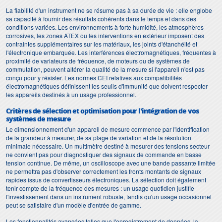
La fiabilité d'un instrument ne se résume pas à sa durée de vie : elle englobe
sa capacité à fournir des résultats cohérents dans le temps et dans des
conditions variées. Les environnements à forte humidité, les atmosphères
corrosives, les zones ATEX ou les interventions en extérieur imposent des
contraintes supplémentaires sur les matériaux, les joints d'étanchéité et
l'électronique embarquée. Les interférences électromagnétiques, fréquentes à
proximité de variateurs de fréquence, de moteurs ou de systèmes de
commutation, peuvent altérer la qualité de la mesure si l'appareil n'est pas
conçu pour y résister. Les normes CEI relatives aux compatibilités
électromagnétiques définissent les seuils d'immunité que doivent respecter
les appareils destinés à un usage professionnel.
Critères de sélection et optimisation pour l'intégration de vos
systèmes de mesure
Le dimensionnement d'un appareil de mesure commence par l'identification
de la grandeur à mesurer, de sa plage de variation et de la résolution
minimale nécessaire. Un multimètre destiné à mesurer des tensions secteur
ne convient pas pour diagnostiquer des signaux de commande en basse
tension continue. De même, un oscilloscope avec une bande passante limitée
ne permettra pas d'observer correctement les fronts montants de signaux
rapides issus de convertisseurs électroniques. La sélection doit également
tenir compte de la fréquence des mesures : un usage quotidien justifie
l'investissement dans un instrument robuste, tandis qu'un usage occasionnel
peut se satisfaire d'un modèle d'entrée de gamme.
Les fonctionnalités avancées telles que l'enregistrement de données, la