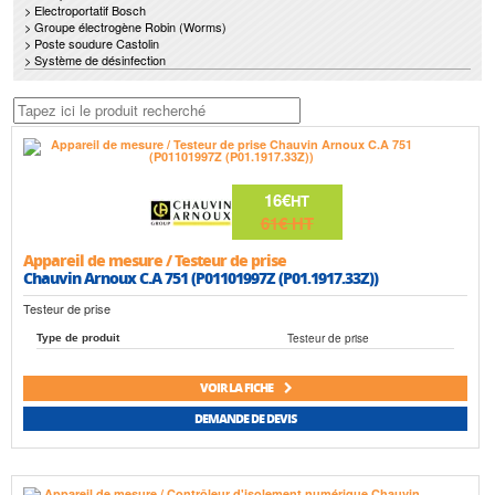
> Electroportatif Bosch
> Groupe électrogène Robin (Worms)
> Poste soudure Castolin
> Système de désinfection
16€
HT
61€
HT
Appareil de mesure / Testeur de prise
Chauvin Arnoux C.A 751 (P01101997Z (P01.1917.33Z))
Testeur de prise
Testeur de prise
Type de produit
VOIR LA FICHE
DEMANDE DE DEVIS