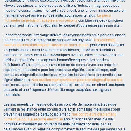
résistances en valeurs exploitables avec des résolutions allant du millivolt au
kilovolt. Les pinces ampèremétriques utilisent l'induction magnétique pour
mesurer le courant sans interruption du circuit, une fonction indispensable en
maintenance préventive sur des installations sous tension.
La pince
multimètre de précision adaptée à vos besoins
combine ces deux principes
dans un seul instrument, réduisant le nombre d'outils nécessaires sur site.
La thermographie infrarouge détecte les rayonnements émis par les surfaces
pour en déduire leur température sans contact physique.
Nos caméras
thermiques industrielles pour l'inspection sans contact
permettent d'identifier
les points chauds dans les armoires électriques, les défauts d'isolation
thermique ou les surchauffes mécaniques avant qu'elles ne provoquent des
arrêts non planifiés. Les capteurs thermoélectriques et les sondes à
résistance offrent quant à eux une mesure de contact avec une précision
supérieure, nécessaire pour les processus régulés. L'oscilloscope, outil
central du diagnostic électronique, visualise les variations temporelles d'un
signal électrique.
Nos oscilloscopes portables pour des diagnostics sur site
sont conçus pour résister aux contraintes du terrain tout en offrant une bande
passante et une fréquence d'échantillonnage adaptées aux signaux
industriels.
Les instruments de mesure dédiés au contrôle de l'isolement électrique
vérifient la résistance entre conducteurs actifs et masses métalliques pour
prévenir les risques de défaut d'isolement.
Nos contrôleurs d'isolement
numérique pour la sécurité électrique
appliquent des tensions d'essai
normées et mesurent les courants de fuite, permettant d'anticiper les
défaillances avant qu'elles ne compromettent la sécurité des personnes ou la