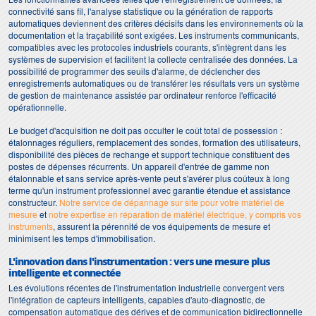
connectivité sans fil, l'analyse statistique ou la génération de rapports
automatiques deviennent des critères décisifs dans les environnements où la
documentation et la traçabilité sont exigées. Les instruments communicants,
compatibles avec les protocoles industriels courants, s'intègrent dans les
systèmes de supervision et facilitent la collecte centralisée des données. La
possibilité de programmer des seuils d'alarme, de déclencher des
enregistrements automatiques ou de transférer les résultats vers un système
de gestion de maintenance assistée par ordinateur renforce l'efficacité
opérationnelle.
Le budget d'acquisition ne doit pas occulter le coût total de possession :
étalonnages réguliers, remplacement des sondes, formation des utilisateurs,
disponibilité des pièces de rechange et support technique constituent des
postes de dépenses récurrents. Un appareil d'entrée de gamme non
étalonnable et sans service après-vente peut s'avérer plus coûteux à long
terme qu'un instrument professionnel avec garantie étendue et assistance
constructeur.
Notre service de dépannage sur site pour votre matériel de
mesure
et
notre expertise en réparation de matériel électrique, y compris vos
instruments
, assurent la pérennité de vos équipements de mesure et
minimisent les temps d'immobilisation.
L'innovation dans l'instrumentation : vers une mesure plus
intelligente et connectée
Les évolutions récentes de l'instrumentation industrielle convergent vers
l'intégration de capteurs intelligents, capables d'auto-diagnostic, de
compensation automatique des dérives et de communication bidirectionnelle