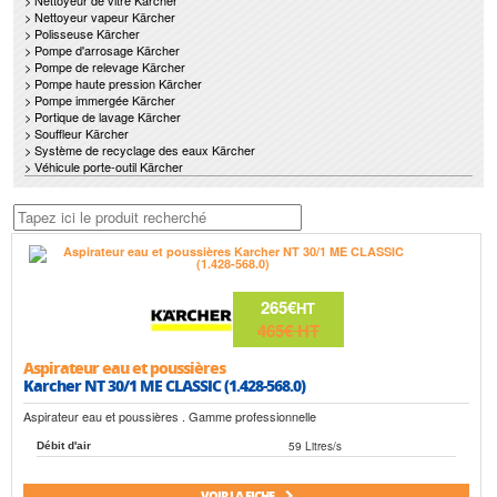
> Nettoyeur de vitre Kärcher
> Nettoyeur vapeur Kärcher
> Polisseuse Kärcher
> Pompe d'arrosage Kärcher
> Pompe de relevage Kärcher
> Pompe haute pression Kärcher
> Pompe immergée Kärcher
> Portique de lavage Kärcher
> Souffleur Kärcher
> Système de recyclage des eaux Kärcher
> Véhicule porte-outil Kärcher
265€
HT
465€
HT
Aspirateur eau et poussières
Karcher NT 30/1 ME CLASSIC (1.428-568.0)
Aspirateur eau et poussières . Gamme professionnelle
59 Litres/s
Débit d'air
VOIR LA FICHE