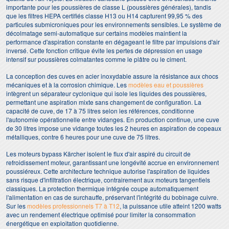
importante pour les poussières de classe L (poussières générales), tandis
que les filtres HEPA certifiés classe H13 ou H14 capturent 99,95 % des
particules submicroniques pour les environnements sensibles. Le système de
décolmatage semi-automatique sur certains modèles maintient la
performance d'aspiration constante en dégageant le filtre par impulsions d'air
inversé. Cette fonction critique évite les pertes de dépression en usage
intensif sur poussières colmatantes comme le plâtre ou le ciment.
La conception des cuves en acier inoxydable assure la résistance aux chocs
mécaniques et à la corrosion chimique. Les
modèles eau et poussières
intègrent un séparateur cyclonique qui isole les liquides des poussières,
permettant une aspiration mixte sans changement de configuration. La
capacité de cuve, de 17 à 75 litres selon les références, conditionne
l'autonomie opérationnelle entre vidanges. En production continue, une cuve
de 30 litres impose une vidange toutes les 2 heures en aspiration de copeaux
métalliques, contre 6 heures pour une cuve de 75 litres.
Les moteurs bypass Kärcher isolent le flux d'air aspiré du circuit de
refroidissement moteur, garantissant une longévité accrue en environnement
poussiéreux. Cette architecture technique autorise l'aspiration de liquides
sans risque d'infiltration électrique, contrairement aux moteurs tangentiels
classiques. La protection thermique intégrée coupe automatiquement
l'alimentation en cas de surchauffe, préservant l'intégrité du bobinage cuivre.
Sur les
modèles professionnels T7 à T12
, la puissance utile atteint 1200 watts
avec un rendement électrique optimisé pour limiter la consommation
énergétique en exploitation quotidienne.