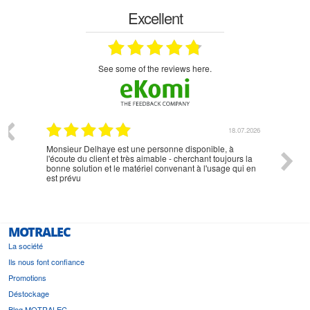
Excellent
see some of the reviews here.
07.2026
18.07.2026
Monsieur Delhaye est une personne disponible, à
bien ri
l'écoute du client et très aimable - cherchant toujours la
bonne solution et le matériel convenant à l'usage qui en
est prévu
MOTRALEC
La société
Ils nous font confiance
Promotions
Déstockage
Blog MOTRALEC