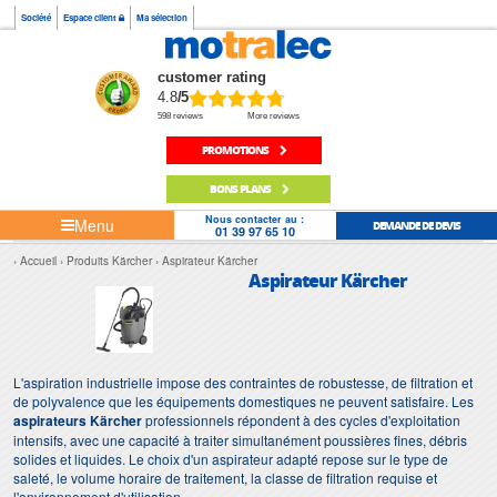
Société
Espace client
Ma sélection
customer rating
4.8
/5
598 reviews
More reviews
PROMOTIONS
BONS PLANS
Nous contacter au :
Menu
DEMANDE DE DEVIS
01 39 97 65 10
Accueil
Produits Kärcher
Aspirateur Kärcher
Aspirateur Kärcher
L'aspiration industrielle impose des contraintes de robustesse, de filtration et
de polyvalence que les équipements domestiques ne peuvent satisfaire. Les
aspirateurs Kärcher
professionnels répondent à des cycles d'exploitation
intensifs, avec une capacité à traiter simultanément poussières fines, débris
solides et liquides. Le choix d'un aspirateur adapté repose sur le type de
saleté, le volume horaire de traitement, la classe de filtration requise et
l'environnement d'utilisation.