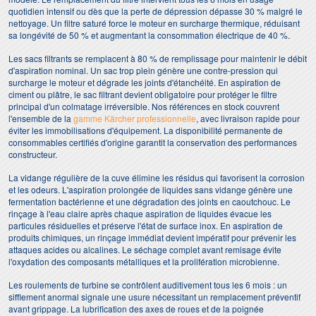
quotidien intensif ou dès que la perte de dépression dépasse 30 % malgré le
nettoyage. Un filtre saturé force le moteur en surcharge thermique, réduisant
sa longévité de 50 % et augmentant la consommation électrique de 40 %.
Les sacs filtrants se remplacent à 80 % de remplissage pour maintenir le débit
d'aspiration nominal. Un sac trop plein génère une contre-pression qui
surcharge le moteur et dégrade les joints d'étanchéité. En aspiration de
ciment ou plâtre, le sac filtrant devient obligatoire pour protéger le filtre
principal d'un colmatage irréversible. Nos références en stock couvrent
l'ensemble de la
gamme Kärcher professionnelle
, avec livraison rapide pour
éviter les immobilisations d'équipement. La disponibilité permanente de
consommables certifiés d'origine garantit la conservation des performances
constructeur.
La vidange régulière de la cuve élimine les résidus qui favorisent la corrosion
et les odeurs. L'aspiration prolongée de liquides sans vidange génère une
fermentation bactérienne et une dégradation des joints en caoutchouc. Le
rinçage à l'eau claire après chaque aspiration de liquides évacue les
particules résiduelles et préserve l'état de surface inox. En aspiration de
produits chimiques, un rinçage immédiat devient impératif pour prévenir les
attaques acides ou alcalines. Le séchage complet avant remisage évite
l'oxydation des composants métalliques et la prolifération microbienne.
Les roulements de turbine se contrôlent auditivement tous les 6 mois : un
sifflement anormal signale une usure nécessitant un remplacement préventif
avant grippage. La lubrification des axes de roues et de la poignée