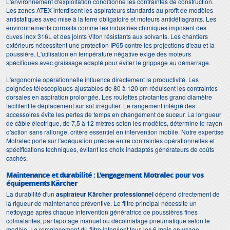
L'environnement d'exploitation conditionne les contraintes de construction.
Les zones ATEX interdisent les aspirateurs standards au profit de modèles
antistatiques avec mise à la terre obligatoire et moteurs antidéflagrants. Les
environnements corrosifs comme les industries chimiques imposent des
cuves inox 316L et des joints Viton résistants aux solvants. Les chantiers
extérieurs nécessitent une protection IP65 contre les projections d'eau et la
poussière. L'utilisation en température négative exige des moteurs
spécifiques avec graissage adapté pour éviter le grippage au démarrage.
L'ergonomie opérationnelle influence directement la productivité. Les
poignées télescopiques ajustables de 80 à 120 cm réduisent les contraintes
dorsales en aspiration prolongée. Les roulettes pivotantes grand diamètre
facilitent le déplacement sur sol irrégulier. Le rangement intégré des
accessoires évite les pertes de temps en changement de suceur. La longueur
de câble électrique, de 7,5 à 12 mètres selon les modèles, détermine le rayon
d'action sans rallonge, critère essentiel en intervention mobile. Notre expertise
Motralec porte sur l'adéquation précise entre contraintes opérationnelles et
spécifications techniques, évitant les choix inadaptés générateurs de coûts
cachés.
Maintenance et durabilité : L'engagement Motralec pour vos
équipements Kärcher
La durabilité d'un
aspirateur Kärcher professionnel
dépend directement de
la rigueur de maintenance préventive. Le filtre principal nécessite un
nettoyage après chaque intervention génératrice de poussières fines
colmatantes, par tapotage manuel ou décolmatage pneumatique selon le
modèle. Le remplacement du filtre intervient tous les 6 mois en usage