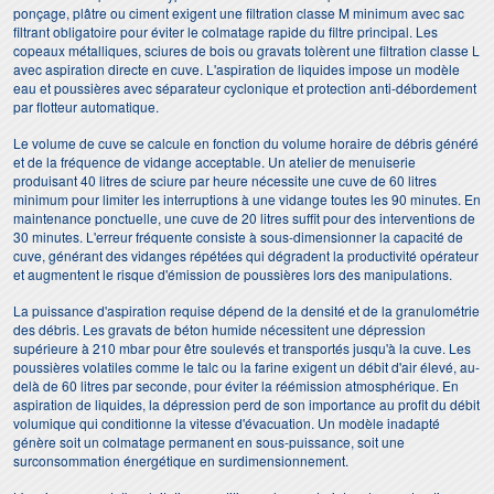
ponçage, plâtre ou ciment exigent une filtration classe M minimum avec sac
filtrant obligatoire pour éviter le colmatage rapide du filtre principal. Les
copeaux métalliques, sciures de bois ou gravats tolèrent une filtration classe L
avec aspiration directe en cuve. L'aspiration de liquides impose un modèle
eau et poussières avec séparateur cyclonique et protection anti-débordement
par flotteur automatique.
Le volume de cuve se calcule en fonction du volume horaire de débris généré
et de la fréquence de vidange acceptable. Un atelier de menuiserie
produisant 40 litres de sciure par heure nécessite une cuve de 60 litres
minimum pour limiter les interruptions à une vidange toutes les 90 minutes. En
maintenance ponctuelle, une cuve de 20 litres suffit pour des interventions de
30 minutes. L'erreur fréquente consiste à sous-dimensionner la capacité de
cuve, générant des vidanges répétées qui dégradent la productivité opérateur
et augmentent le risque d'émission de poussières lors des manipulations.
La puissance d'aspiration requise dépend de la densité et de la granulométrie
des débris. Les gravats de béton humide nécessitent une dépression
supérieure à 210 mbar pour être soulevés et transportés jusqu'à la cuve. Les
poussières volatiles comme le talc ou la farine exigent un débit d'air élevé, au-
delà de 60 litres par seconde, pour éviter la réémission atmosphérique. En
aspiration de liquides, la dépression perd de son importance au profit du débit
volumique qui conditionne la vitesse d'évacuation. Un modèle inadapté
génère soit un colmatage permanent en sous-puissance, soit une
surconsommation énergétique en surdimensionnement.