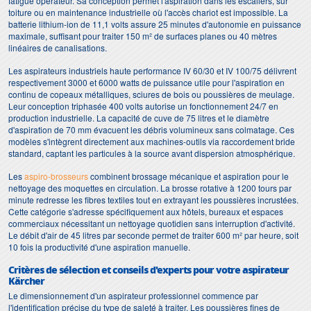
fatigue opérateur. Sa conception permet l'aspiration dans les escaliers, sur
toiture ou en maintenance industrielle où l'accès chariot est impossible. La
batterie lithium-ion de 11,1 volts assure 25 minutes d'autonomie en puissance
maximale, suffisant pour traiter 150 m² de surfaces planes ou 40 mètres
linéaires de canalisations.
Les aspirateurs industriels haute performance IV 60/30 et IV 100/75 délivrent
respectivement 3000 et 6000 watts de puissance utile pour l'aspiration en
continu de copeaux métalliques, sciures de bois ou poussières de meulage.
Leur conception triphasée 400 volts autorise un fonctionnement 24/7 en
production industrielle. La capacité de cuve de 75 litres et le diamètre
d'aspiration de 70 mm évacuent les débris volumineux sans colmatage. Ces
modèles s'intègrent directement aux machines-outils via raccordement bride
standard, captant les particules à la source avant dispersion atmosphérique.
Les
aspiro-brosseurs
combinent brossage mécanique et aspiration pour le
nettoyage des moquettes en circulation. La brosse rotative à 1200 tours par
minute redresse les fibres textiles tout en extrayant les poussières incrustées.
Cette catégorie s'adresse spécifiquement aux hôtels, bureaux et espaces
commerciaux nécessitant un nettoyage quotidien sans interruption d'activité.
Le débit d'air de 45 litres par seconde permet de traiter 600 m² par heure, soit
10 fois la productivité d'une aspiration manuelle.
Critères de sélection et conseils d'experts pour votre aspirateur
Kärcher
Le dimensionnement d'un aspirateur professionnel commence par
l'identification précise du type de saleté à traiter. Les poussières fines de