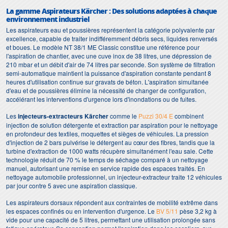
La gamme Aspirateurs Kärcher : Des solutions adaptées à chaque
environnement industriel
Les aspirateurs eau et poussières représentent la catégorie polyvalente par
excellence, capable de traiter indifféremment débris secs, liquides renversés
et boues. Le modèle NT 38/1 ME Classic constitue une référence pour
l'aspiration de chantier, avec une cuve inox de 38 litres, une dépression de
210 mbar et un débit d'air de 74 litres par seconde. Son système de filtration
semi-automatique maintient la puissance d'aspiration constante pendant 8
heures d'utilisation continue sur gravats de béton. L'aspiration simultanée
d'eau et de poussières élimine la nécessité de changer de configuration,
accélérant les interventions d'urgence lors d'inondations ou de fuites.
Les
injecteurs-extracteurs Kärcher
comme le
Puzzi 30/4 E
combinent
injection de solution détergente et extraction par aspiration pour le nettoyage
en profondeur des textiles, moquettes et sièges de véhicules. La pression
d'injection de 2 bars pulvérise le détergent au cœur des fibres, tandis que la
turbine d'extraction de 1000 watts récupère simultanément l'eau sale. Cette
technologie réduit de 70 % le temps de séchage comparé à un nettoyage
manuel, autorisant une remise en service rapide des espaces traités. En
nettoyage automobile professionnel, un injecteur-extracteur traite 12 véhicules
par jour contre 5 avec une aspiration classique.
Les aspirateurs dorsaux répondent aux contraintes de mobilité extrême dans
les espaces confinés ou en intervention d'urgence. Le
BV 5/11
pèse 3,2 kg à
vide pour une capacité de 5 litres, permettant une utilisation prolongée sans