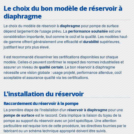
Le choix du bon modèle de réservoir à
diaphragme
Le choix du modèle de réservoir à
diaphragme
pour pompe de surface
dépend largement de l'usage prévu. La
performance souhaitée
est une
considération importante, tout comme le coût et la qualité. Les modèles haut-
de-gamme offrent généralement une efficacité et
durabilité
supérieures,
justifiant leur prix plus élevé.
Il est recommandé d'examiner les certifications disponibles sur chaque
modèle. Celles-ci peuvent confirmer le respect des normes industrielles et
assurer un niveau de
qualité certain
. Le bon réservoir à diaphragme
nécessite une vision globale : usage projeté, performance attendue, coût
acceptable et assurance qualité via les certifications.
L'installation du réservoir
Raccordement du réservoir à la pompe
La première étape de l'installation d'un
réservoir à diaphragme
pour une
pompe de surface
est le raccord. Cela implique la liaison du tuyau de la
pompe au support du réservoir avec un joint spécifique. Une attention
particulière est requise lors de cette procédure, les directives fournies par le
fabricant ou un schéma technique approprié doivent être suivis.