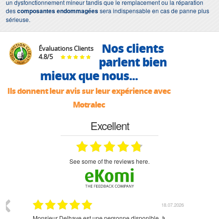
un dysfonctionnement mineur tandis que le remplacement ou la réparation
des
composantes endommagées
sera indispensable en cas de panne plus
sérieuse.
Nos clients
Évaluations Clients
4.8
/
5
parlent bien
mieux que nous...
Ils donnent leur avis sur leur expérience avec
Motralec
Excellent
see some of the reviews here.
07.2026
18.07.2026
Monsieur Delhaye est une personne disponible, à
bien ri