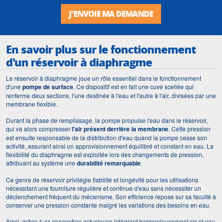
J'ENVOIE MA DEMANDE
En savoir plus sur le fonctionnement
d'un réservoir à diaphragme
Le réservoir à diaphragme joue un rôle essentiel dans le fonctionnement
d'une
pompe de surface
. Ce dispositif est en fait une cuve scellée qui
renferme deux sections, l'une destinée à l'eau et l'autre à l'air, divisées par une
membrane flexible.
Durant la phase de remplissage, la pompe propulse l'eau dans le réservoir,
qui va alors compresser
l'air présent derrière la membrane
. Cette pression
est ensuite responsable de la distribution d'eau quand la pompe cesse son
activité, assurant ainsi un approvisionnement équilibré et constant en eau. La
flexibilité du diaphragme est exploitée lors des changements de pression,
attribuant au système une
durabilité remarquable
.
Ce genre de réservoir privilégie fiabilité et longévité pour les utilisations
nécessitant une fourniture régulière et continue d'eau sans nécessiter un
déclenchement fréquent du mécanisme. Son efficience repose sur sa faculté à
conserver une pression constante malgré les variations des besoins en eau.
Ainsi, grâce à sa conception astucieuse intégrant harmonieusement air et eau