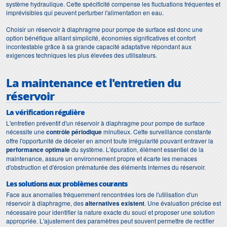
système hydraulique. Cette spécificité compense les fluctuations fréquentes et
imprévisibles qui peuvent perturber l'alimentation en eau.
Choisir un réservoir à diaphragme pour pompe de surface est donc une
option bénéfique alliant simplicité, économies significatives et confort
incontestable grâce à sa grande capacité adaptative répondant aux
exigences techniques les plus élevées des utilisateurs.
La maintenance et l'entretien du
réservoir
La vérification régulière
L'entretien préventif d'un réservoir à diaphragme pour pompe de surface
nécessite une
contrôle périodique
minutieux. Cette surveillance constante
offre l'opportunité de déceler en amont toute irrégularité pouvant entraver la
performance optimale
du système. L'épuration, élément essentiel de la
maintenance, assure un environnement propre et écarte les menaces
d'obstruction et d'érosion prématurée des éléments internes du réservoir.
Les solutions aux problèmes courants
Face aux anomalies fréquemment rencontrées lors de l'utilisation d'un
réservoir à diaphragme, des
alternatives existent
. Une évaluation précise est
nécessaire pour identifier la nature exacte du souci et proposer une solution
appropriée. L'ajustement des paramètres peut souvent permettre de rectifier