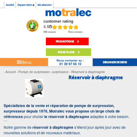
Société
Espace client
Ma sélection
customer rating
4.8
/5
598 reviews
More reviews
PROMOTIONS
BONS PLANS
Nous contacter au :
Menu
DEMANDE DE DEVIS
01 39 97 65 10
Accueil
Pompe de surpression, surpresseur
Réservoir à diaphragme
Réservoir à diaphragme
Spécialistes de la vente et réparation de pompe de surpression,
surpresseur depuis 1976, Motralec vous propose un large choix de
références
pour choisir
le réservoir à diaphragme
adaptée à votre besoin.
Notre gamme de
réservoir à diaphragme
s’étend jour après jour avec de
nouvelles solutions et de nouveaux matériaux.