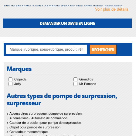
Afin de répondre à votre demande dans les plus brefs délais, nous nous
Voir plus de détails
assurons d'avoir en permanence un stock important de
réservoir à
diaphragme
.
DEMANDER UN DEVIS EN LIGNE
Nos interventions sur toute l'Ile de France suivant vos besoins et vos
contraintes sont un gage d'efficacité, et garantissent l'absence de perturbation
de vos installations de
réservoir à diaphragme
.
RECHERCHER
Marques
Calpeda
Grundfos
Jetly
Mr Pompes
Autres types de pompe de surpression,
surpresseur
> Accessoires surpresseur, pompe de surpression
> Automatisme / Automate de commande
> Capteur de pression pour pompe de surpression
> Clapet pour pompe de surpression
> Contacteur manométrique