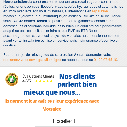
Nous contrôlons la cohérence entre performances catalogue et contraintes
réelles, tenons pompes, flotteurs, clapets, corps hydrauliques et automatismes
en stock avec livraison sous 72 heures, et intervenons en
réparation
mécanique, électrique ou hydraulique, en atelier ou sur site en Île-de-France
sous 24 à 48 heures.
Axson
se positionne entre gammes économiques
domestiques et solutions industrielles lourdes, un équilibre coût-performance
adapté au petit collectif, au tertiaire et aux PME du BTP. Notre
accompagnement couvre tout le cycle de vie : aide au dimensionnement en
avant-vente, installation et mise en service, puis maintenance préventive et
curative.
Pour un projet de relevage ou de surpression
Axson
, demandez votre
demandez votre devis gratuit en ligne
ou appelez-nous au
01 39 97 65 10
.
Nos clients
Évaluations Clients
4.8
/
5
parlent bien
mieux que nous...
Ils donnent leur avis sur leur expérience avec
Motralec
Excellent