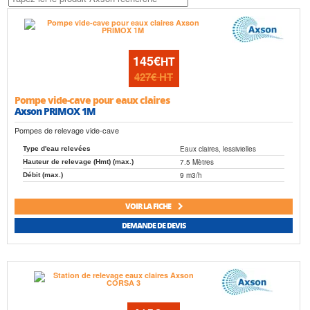
145€
HT
427€
HT
Pompe vide-cave pour eaux claires
Axson PRIMOX 1M
Pompes de relevage vide-cave
Eaux claires, lessivielles
Type d'eau relevées
7.5 Mètres
Hauteur de relevage (Hmt) (max.)
9 m3/h
Débit (max.)
VOIR LA FICHE
DEMANDE DE DEVIS