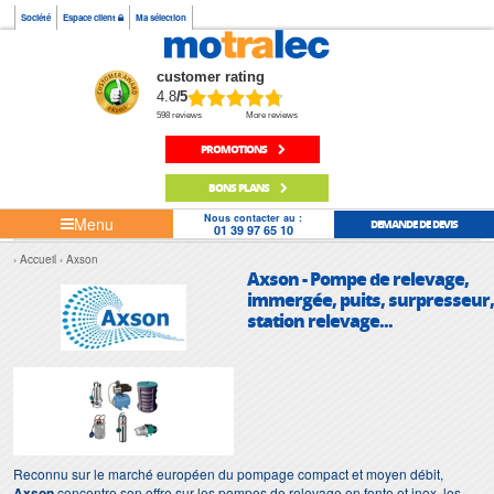
Société
Espace client
Ma sélection
customer rating
4.8
/5
598 reviews
More reviews
PROMOTIONS
BONS PLANS
Nous contacter au :
Menu
DEMANDE DE DEVIS
01 39 97 65 10
Accueil
Axson
Axson - Pompe de relevage,
immergée, puits, surpresseur,
station relevage...
Reconnu sur le marché européen du pompage compact et moyen débit,
Axson
concentre son offre sur les pompes de relevage en fonte et inox, les