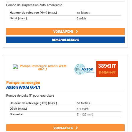
Pompe de surpression auto-amorçante
48 Mètres
Hauteur de relevage (Hmt) (max.)
6 m3/h
Débit (max.)
VOIR LA FICHE
DEMANDE DE DEVIS
389€
HT
919€
HT
Pompe immergée
Axson WXM 66-1,1
Pompe de puits 5" pour eau claire
66 Mètres
Hauteur de relevage (Hmt) (max.)
5.4 m3/h
Débit (max.)
5" (125 mm)
Diamètre
VOIR LA FICHE