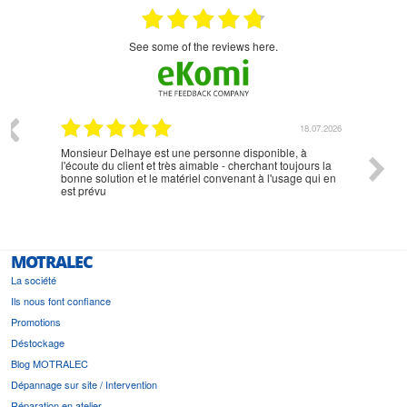
see some of the reviews here.
07.2026
18.07.2026
Monsieur Delhaye est une personne disponible, à
bien ri
l'écoute du client et très aimable - cherchant toujours la
bonne solution et le matériel convenant à l'usage qui en
est prévu
MOTRALEC
La société
Ils nous font confiance
Promotions
Déstockage
Blog MOTRALEC
Dépannage sur site / Intervention
Réparation en atelier