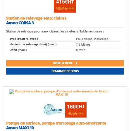
415€
HT
1001€
HT
Station de relevage eaux claires
Axson CORSA 3
Station de relevage pour eaux claires, lessivielles et faiblement usées
Eaux claires, lessivielles
Type d'eau relevées
7.5 Mètres
Hauteur de relevage (Hmt) (max.)
9 m3/h
Débit (max.)
VOIR LA FICHE
DEMANDE DE DEVIS
160€
HT
465€
HT
Pompe de surface, pompe d'arrosage auto-amorçante
Axson MAXI 10