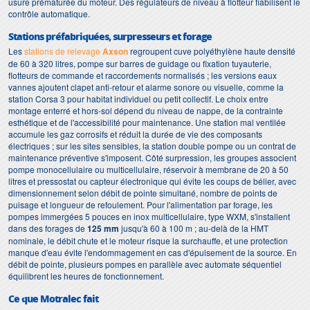
usure prématurée du moteur. Des régulateurs de niveau à flotteur fiabilisent le
contrôle automatique.
Stations préfabriquées, surpresseurs et forage
Les
stations de relevage
Axson
regroupent cuve polyéthylène haute densité
de 60 à 320 litres, pompe sur barres de guidage ou fixation tuyauterie,
flotteurs de commande et raccordements normalisés ; les versions eaux
vannes ajoutent clapet anti-retour et alarme sonore ou visuelle, comme la
station Corsa 3 pour habitat individuel ou petit collectif. Le choix entre
montage enterré et hors-sol dépend du niveau de nappe, de la contrainte
esthétique et de l'accessibilité pour maintenance. Une station mal ventilée
accumule les gaz corrosifs et réduit la durée de vie des composants
électriques ; sur les sites sensibles, la station double pompe ou un contrat de
maintenance préventive s'imposent. Côté surpression, les groupes associent
pompe monocellulaire ou multicellulaire, réservoir à membrane de 20 à 50
litres et pressostat ou capteur électronique qui évite les coups de bélier, avec
dimensionnement selon débit de pointe simultané, nombre de points de
puisage et longueur de refoulement. Pour l'alimentation par forage, les
pompes immergées 5 pouces en inox multicellulaire, type WXM, s'installent
dans des forages de
125 mm
jusqu'à 60 à 100 m ; au-delà de la HMT
nominale, le débit chute et le moteur risque la surchauffe, et une protection
manque d'eau évite l'endommagement en cas d'épuisement de la source. En
débit de pointe, plusieurs pompes en parallèle avec automate séquentiel
équilibrent les heures de fonctionnement.
Ce que Motralec fait