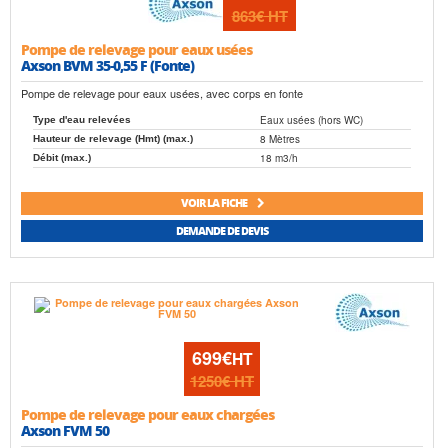
863€
HT
Pompe de relevage pour eaux usées
Axson BVM 35-0,55 F (Fonte)
Pompe de relevage pour eaux usées, avec corps en fonte
Eaux usées (hors WC)
Type d'eau relevées
8 Mètres
Hauteur de relevage (Hmt) (max.)
18 m3/h
Débit (max.)
VOIR LA FICHE
DEMANDE DE DEVIS
699€
HT
1250€
HT
Pompe de relevage pour eaux chargées
Axson FVM 50