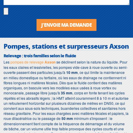
J'ENVOIE MA DEMANDE
Pompes, stations et surpresseurs Axson
Relevage : trois familles selon le fluide
Les
pompes de relevage
Axson
se déclinent selon la nature du liquide. Pour
les eaux claires et lessivielles, les pompes vide-cave à roue ouverte ou semi-
ouverte passent des particules jusqu'à
10 mm
, ce qui limite la maintenance
en milieu domestique ou tertiaire, où les eaux de drainage ne contiennent ni
fibres longues ni matières fécales. Dès que le fluide contient des matières
organiques, on bascule vers les modèles eaux usées à roue vortex ou
monocanale, passage libre jusqu'à
35 mm
, corps en fonte tenant les cycles
répétés et les abrasifs légers ; la HMT atteint couramment 8 à 10 m et autorise
un refoulement horizontal sur plusieurs dizaines de mètres en DN50, ce qui
convient aux sous-sols techniques, buanderies collectives et sanitaires hors
réseau gravitaire. Pour les eaux chargées avec matières fécales et papiers, la
roue dilacératrice ou le passage de
50 mm
minimum s'imposent : le
dimensionnement tient compte de la fréquence de démarrage et du volume
de bâche, car un volume utile trop faible provoque des cycles courts et une