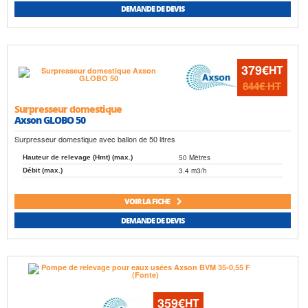
DEMANDE DE DEVIS
379€
HT
844€
HT
Surpresseur domestique
Axson GLOBO 50
Surpresseur domestique avec ballon de 50 litres
50 Mètres
Hauteur de relevage (Hmt) (max.)
3.4 m3/h
Débit (max.)
VOIR LA FICHE
DEMANDE DE DEVIS
359€
HT