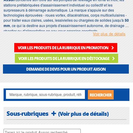
stations préfabriquées d'assainissement individuel ou collectif et les
surpresseurs à démarrage automatique. La marque s'appuie sur des
technologies éprouvées - roues vortex, dilacératrices, corps multicellulaires -
pour traiter eaux claires, usées, lessivielles ou chargées de solides jusqu'à
50
mm
, ce qui la destine aux projets d'assainissement autonome, de drainage de
chantier ou d'alimentation en eau sous pression constante.
Voir plus de détails
Motralec
sélectionne et distribue
Axson
depuis 1976, en vente France et
export, avec un stock permanent des principales références. Notre
VOIR LES PRODUITS DE LA RUBRIQUE EN PROMOTION
accompagnement couvre le dimensionnement hydraulique, le choix des
matériaux selon le fluide et des automatismes de commande, gratuitement.
VOIR LES PRODUITS DE LA RUBRIQUE EN DÉSTOCKAGE
Nous installons et réparons en Île-de-France, sous 24 à 48 heures, pour les
professionnels comme pour les particuliers. Découvrez nos
pompes de
DEMANDE DE DEVIS POUR UN PRODUIT AXSON
relevage
Axson
et
surpresseurs
Axson
.
RECHERCHER
Sous-rubriques
(Voir plus de détails)