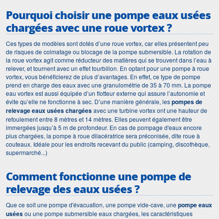
Pourquoi choisir une pompe eaux usées
chargées avec une roue vortex ?
Ces types de modèles sont dotés d’une roue vortex, car elles présentent peu
de risques de colmatage ou blocage de la pompe submersible. La rotation de
la roue vortex agit comme réducteur des matières qui se trouvent dans l’eau à
relever, et tournent avec un effet tourbillon. En optant pour une pompe à roue
vortex, vous bénéficierez de plus d’avantages. En effet, ce type de pompe
prend en charge des eaux avec une granulométrie de 35 à 70 mm. La pompe
eau vortex est aussi équipée d’un flotteur externe qui assure l’autonomie et
évite qu’elle ne fonctionne à sec. D’une manière générale, les
pompes de
relevage eaux usées chargées
avec une turbine vortex ont une hauteur de
refoulement entre 8 mètres et 14 mètres. Elles peuvent également être
immergées jusqu’à 5 m de profondeur. En cas de pompage d'eaux encore
plus chargées, la pompe à roue dilacératrice sera préconisée, dite roue à
couteaux. Idéale pour les endroits recevant du public (camping, discothèque,
supermarché...)
Comment fonctionne une pompe de
relevage des eaux usées ?
Que ce soit une pompe d'évacuation, une pompe vide-cave, une
pompe eaux
usées
ou une pompe submersible eaux chargées, les caractéristiques