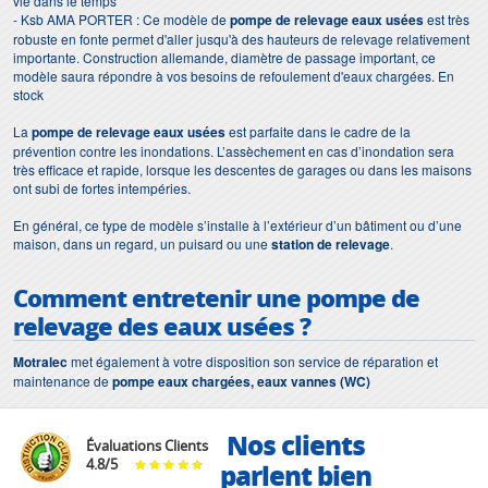
vie dans le temps
- Ksb AMA PORTER : Ce modèle de
pompe de relevage eaux usées
est très
robuste en fonte permet d'aller jusqu'à des hauteurs de relevage relativement
importante. Construction allemande, diamètre de passage important, ce
modèle saura répondre à vos besoins de refoulement d'eaux chargées. En
stock
La
pompe de relevage eaux usées
est parfaite dans le cadre de la
prévention contre les inondations. L’assèchement en cas d’inondation sera
très efficace et rapide, lorsque les descentes de garages ou dans les maisons
ont subi de fortes intempéries.
En général, ce type de modèle s’installe à l’extérieur d’un bâtiment ou d’une
maison, dans un regard, un puisard ou une
station de relevage
.
Comment entretenir une pompe de
relevage des eaux usées ?
Motralec
met également à votre disposition son service de réparation et
maintenance de
pompe eaux chargées, eaux vannes (WC)
Nos clients
Évaluations Clients
4.8
/
5
parlent bien