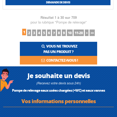
DEMANDE DE DEVIS
Résultat 1 à 30 sur 709
pour la rubrique "Pompe de relevage"
1
2
3
4
5
6
7
8
9
10
11-20
>
>>
VOUS NE TROUVEZ
PAS UN PRODUIT ?
CONTACTEZ-NOUS !
Je souhaite un devis
(Recevez votre devis sous 24h)
Pompe de relevage eaux usées chargées (+WC) et eaux vannes
Vos informations personnelles