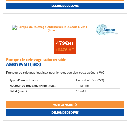
DEMANDE DE DEVIS
479€
HT
1047€
HT
Pompe de relevage submersible
Axson BVM I (Inox)
Pompes de relevage tout inox pour le relevage des eaux usées + WC
Eaux chargées (WC)
Type d'eau relevées
10 Mètres
Hauteur de relevage (Hmt) (max.)
24 m3/h
Débit (max.)
VOIR LA FICHE
DEMANDE DE DEVIS