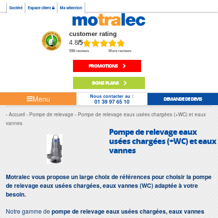
Société
Espace client
Ma sélection
customer rating
4.8
/5
598 reviews
More reviews
PROMOTIONS
BONS PLANS
Nous contacter au :
Menu
DEMANDE DE DEVIS
01 39 97 65 10
Accueil
Pompe de relevage
Pompe de relevage eaux usées chargées (+WC) et eaux
vannes
Pompe de relevage eaux
usées chargées (+WC) et eaux
vannes
Motralec vous propose un large choix de références pour choisir la pompe
de relevage eaux usées chargées, eaux vannes (WC) adaptée à votre
besoin.
Notre gamme de
pompe de relevage eaux usées chargées, eaux vannes