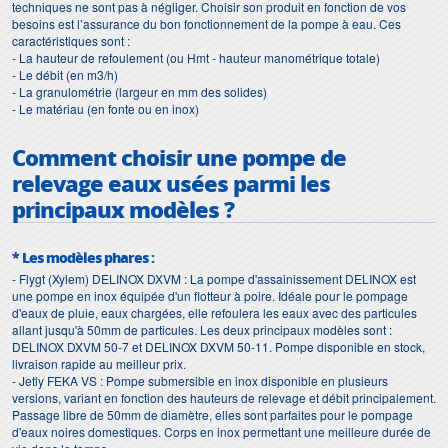
techniques ne sont pas à négliger. Choisir son produit en fonction de vos
besoins est l’assurance du bon fonctionnement de la pompe à eau. Ces
caractéristiques sont :
- La hauteur de refoulement (ou Hmt - hauteur manométrique totale)
- Le débit (en m3/h)
- La granulométrie (largeur en mm des solides)
- Le matériau (en fonte ou en inox)
Comment choisir une pompe de
relevage eaux usées parmi les
principaux modèles ?
* Les modèles phares :
- Flygt (Xylem) DELINOX DXVM : La pompe d'assainissement DELINOX est
une pompe en inox équipée d'un flotteur à poire. Idéale pour le pompage
d'eaux de pluie, eaux chargées, elle refoulera les eaux avec des particules
allant jusqu'à 50mm de particules. Les deux principaux modèles sont :
DELINOX DXVM 50-7 et DELINOX DXVM 50-11. Pompe disponible en stock,
livraison rapide au meilleur prix.
- Jetly FEKA VS : Pompe submersible en inox disponible en plusieurs
versions, variant en fonction des hauteurs de relevage et débit principalement.
Passage libre de 50mm de diamètre, elles sont parfaites pour le pompage
d'eaux noires domestiques. Corps en inox permettant une meilleure durée de