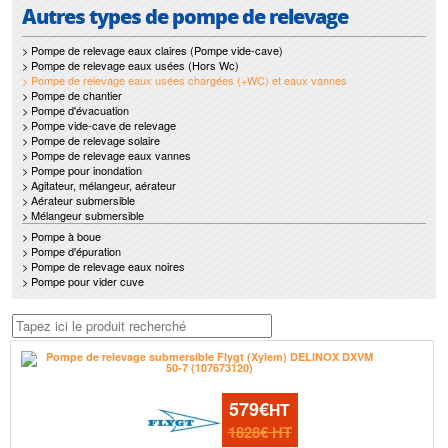
Ksb
Leroy Somer
Autres types de pompe de relevage
Lowara (Xylem)
Mr Pompes
Nocchi (Pentair)
Pedrollo
> Pompe de relevage eaux claires (Pompe vide-cave)
Renson
Saer
> Pompe de relevage eaux usées (Hors Wc)
Salmson
Sfa
> Pompe de relevage eaux usées chargées (+WC) et eaux vannes
Speroni
Sulzer (Abs)
> Pompe de chantier
Technirel
Tsurumi
> Pompe d'évacuation
Wilo
Zenit
> Pompe vide-cave de relevage
> Pompe de relevage solaire
> Pompe de relevage eaux vannes
> Pompe pour inondation
> Agitateur, mélangeur, aérateur
> Aérateur submersible
> Mélangeur submersible
> Pompe à boue
> Pompe d'épuration
> Pompe de relevage eaux noires
> Pompe pour vider cuve
579€
HT
1828€
HT