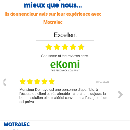
mieux que nous...
Ils donnent leur avis sur leur expérience avec
Motralec
Excellent
see some of the reviews here.
07.2026
18.07.2026
Monsieur Delhaye est une personne disponible, à
bien ri
l'écoute du client et très aimable - cherchant toujours la
bonne solution et le matériel convenant à l'usage qui en
est prévu
MOTRALEC