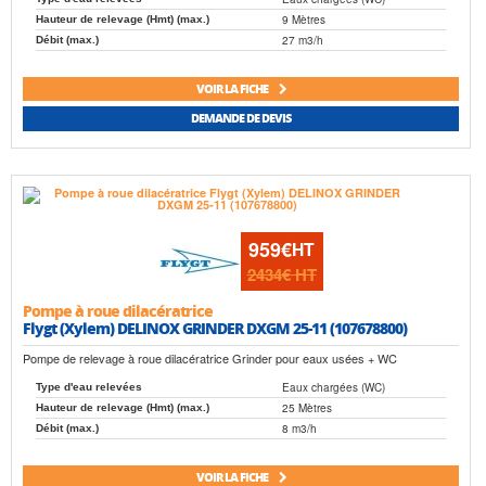
9 Mètres
Hauteur de relevage (Hmt) (max.)
27 m3/h
Débit (max.)
VOIR LA FICHE
DEMANDE DE DEVIS
959€
HT
2434€
HT
Pompe à roue dilacératrice
Flygt (Xylem) DELINOX GRINDER DXGM 25-11 (107678800)
Pompe de relevage à roue dilacératrice Grinder pour eaux usées + WC
Eaux chargées (WC)
Type d'eau relevées
25 Mètres
Hauteur de relevage (Hmt) (max.)
8 m3/h
Débit (max.)
VOIR LA FICHE