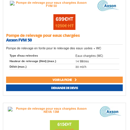
699€
HT
1250€
HT
Pompe de relevage pour eaux chargées
Axson FVM 50
Pompe de relevage en fonte pour le relevage des eaux usées + WC
Eaux chargées (WC)
Type d'eau relevées
14 Mètres
Hauteur de relevage (Hmt) (max.)
30 m3/h
Débit (max.)
VOIR LA FICHE
DEMANDE DE DEVIS
615€
HT