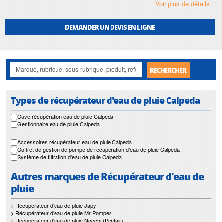
Voir plus de détails
Que vous soyez un particulier souhaitant économiser sur sa facture d'eau ou
un professionnel cherchant une solution écologique pour l'irrigation de ses
DEMANDER UN DEVIS EN LIGNE
plantes, le
récupérateur d'eau de pluie CALPEDA
est une solution efficace et
rentable pour vous.
RECHERCHER
Types de récupérateur d'eau de pluie Calpeda
Cuve récupération eau de pluie Calpeda
Gestionnaire eau de pluie Calpeda
Accessoires récupérateur eau de pluie Calpeda
Coffret de gestion de pompe de récupération d'eau de pluie Calpeda
Système de filtration d'eau de pluie Calpeda
Autres marques de Récupérateur d'eau de
pluie
> Récupérateur d'eau de pluie Japy
> Récupérateur d'eau de pluie Mr Pompes
> Récupérateur d'eau de pluie Nocchi (Pentair)