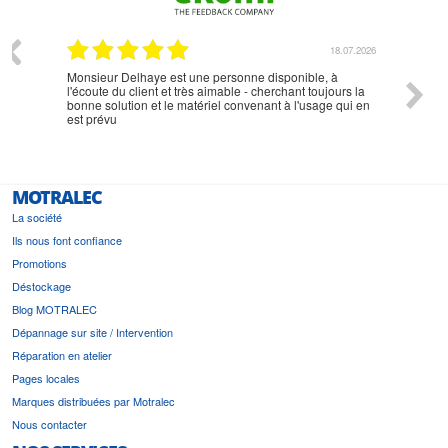
07.2026
18.07.2026
Monsieur Delhaye est une personne disponible, à
bien ri
l'écoute du client et très aimable - cherchant toujours la
bonne solution et le matériel convenant à l'usage qui en
est prévu
MOTRALEC
La société
Ils nous font confiance
Promotions
Déstockage
Blog MOTRALEC
Dépannage sur site / Intervention
Réparation en atelier
Pages locales
Marques distribuées par Motralec
Nous contacter