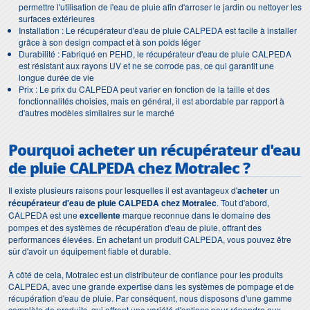
permettre l'utilisation de l'eau de pluie afin d'arroser le jardin ou nettoyer les
surfaces extérieures
Installation : Le récupérateur d'eau de pluie CALPEDA est facile à installer
grâce à son design compact et à son poids léger
Durabilité : Fabriqué en PEHD, le récupérateur d'eau de pluie CALPEDA
est résistant aux rayons UV et ne se corrode pas, ce qui garantit une
longue durée de vie
Prix : Le prix du CALPEDA peut varier en fonction de la taille et des
fonctionnalités choisies, mais en général, il est abordable par rapport à
d'autres modèles similaires sur le marché
Pourquoi acheter un
récupérateur d'eau
de pluie CALPEDA
chez Motralec ?
Il existe plusieurs raisons pour lesquelles il est avantageux d'
acheter
un
récupérateur d'eau de pluie CALPEDA chez Motralec
. Tout d'abord,
CALPEDA est une
excellente
marque reconnue dans le domaine des
pompes et des systèmes de récupération d'eau de pluie, offrant des
performances élevées. En achetant un produit CALPEDA, vous pouvez être
sûr d'avoir un équipement fiable et durable.
À côté de cela, Motralec est un distributeur de confiance pour les produits
CALPEDA, avec une grande expertise dans les systèmes de pompage et de
récupération d'eau de pluie. Par conséquent, nous disposons d'une gamme
complète de produits, qui offrent une variété d'options pour répondre aux