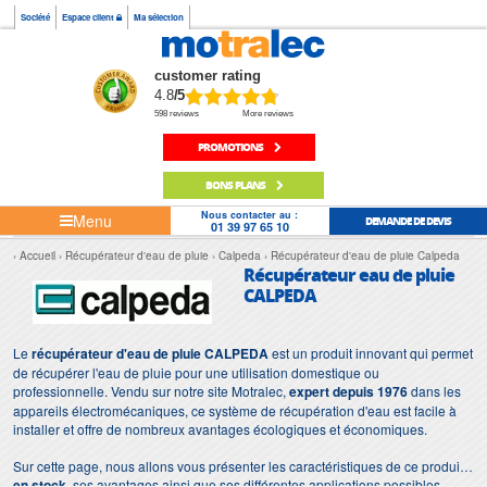
Société
Espace client
Ma sélection
customer rating
4.8
/5
598 reviews
More reviews
PROMOTIONS
BONS PLANS
Nous contacter au :
Menu
DEMANDE DE DEVIS
01 39 97 65 10
Accueil
Récupérateur d'eau de pluie
Calpeda
Récupérateur d'eau de pluie Calpeda
Récupérateur eau de pluie
CALPEDA
Le
récupérateur d'eau de pluie CALPEDA
est un produit innovant qui permet
de récupérer l'eau de pluie pour une utilisation domestique ou
professionnelle. Vendu sur notre site Motralec,
expert depuis 1976
dans les
appareils électromécaniques, ce système de récupération d'eau est facile à
installer et offre de nombreux avantages écologiques et économiques.
Sur cette page, nous allons vous présenter les caractéristiques de ce produit
en stock
, ses avantages ainsi que ses différentes applications possibles.