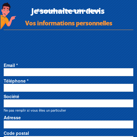
Je souhaite un devis
Récupérateur d'eau de pluie Calpeda
Vos informations personnelles
Email *
Téléphone *
Société
Ne pas remplir si vous êtes un particulier
Adresse
Code postal