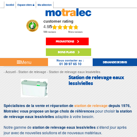
Société
Espace client
Ma sélection
customer rating
4.8
/5
598 reviews
More reviews
PROMOTIONS
BONS PLANS
Nous contacter au :
Menu
DEMANDE DE DEVIS
01 39 97 65 10
Accueil
Station de relevage
Station de relevage eaux lessivielles
Station de relevage eaux
lessivielles
Spécialistes de la vente et réparation de
station de relevage
depuis 1976,
Motralec vous propose un large choix de références
pour choisir
la station
de relevage eaux lessivielles
adaptée à votre besoin.
Notre gamme de
station de relevage eaux lessivielles
s’étend jour après
jour avec de nouvelles solutions et de nouveaux matériaux.