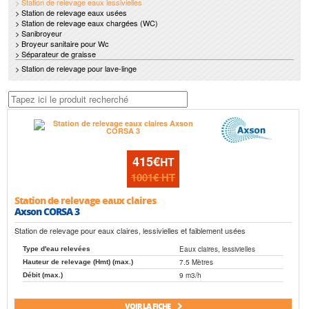
> Station de relevage eaux lessivielles
> Station de relevage eaux usées
> Station de relevage eaux chargées (WC)
> Sanibroyeur
> Broyeur sanitaire pour Wc
> Séparateur de graisse
> Station de relevage pour lave-linge
415€
HT
1001€
HT
Station de relevage eaux claires
Axson CORSA 3
Station de relevage pour eaux claires, lessivielles et faiblement usées
Eaux claires, lessivielles
Type d'eau relevées
7.5 Mètres
Hauteur de relevage (Hmt) (max.)
9 m3/h
Débit (max.)
VOIR LA FICHE