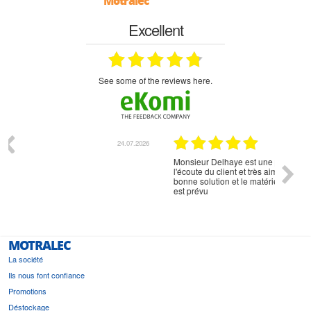
Motralec
Excellent
see some of the reviews here.
07.2026
18.07.2026
Monsieur Delhaye est une personne disponible, à
bien ri
l'écoute du client et très aimable - cherchant toujours la
bonne solution et le matériel convenant à l'usage qui en
est prévu
MOTRALEC
La société
Ils nous font confiance
Promotions
Déstockage