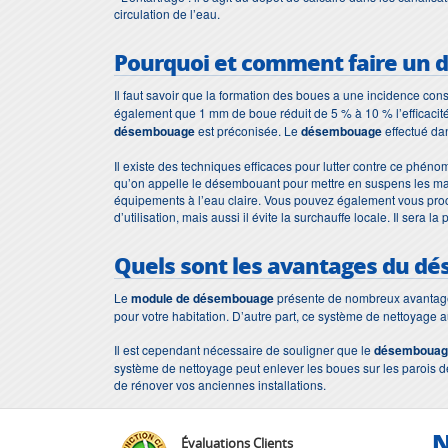
circulation de l’eau.
Pourquoi et comment faire un
Il faut savoir que la formation des boues a une incidence cons
également que 1 mm de boue réduit de 5 % à 10 % l’efficacité 
désembouage
est préconisée. Le
désembouage
effectué da
Il existe des techniques efficaces pour lutter contre ce phé
qu’on appelle le désembouant pour mettre en suspens les mau
équipements à l’eau claire. Vous pouvez également vous proc
d’utilisation, mais aussi il évite la surchauffe locale. Il sera
Quels sont les avantages du
dé
Le
module de désembouage
présente de nombreux avantages.
pour votre habitation. D’autre part, ce système de nettoyage 
Il est cependant nécessaire de souligner que le
désemboua
système de nettoyage peut enlever les boues sur les parois des
de rénover vos anciennes installations.
N
Évaluations Clients