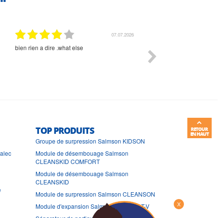
01.07.2026
Commande et délais parfait
Très bon suivi et très bon
TOP PRODUITS
RETOUR
EN HAUT
Groupe de surpression Salmson KIDSON
ralec
Module de désembouage Salmson
CLEANSKID COMFORT
Module de désembouage Salmson
CLEANSKID
e
Module de surpression Salmson CLEANSON
X
Module d'expansion Salmson COMFORT-V