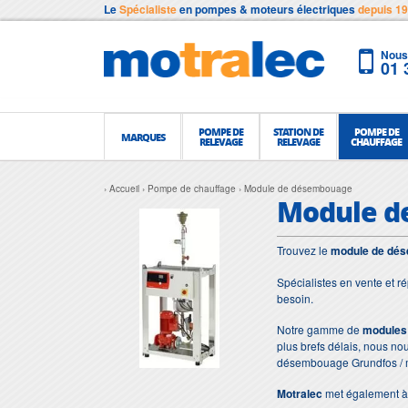
Le
Spécialiste
en pompes & moteurs électriques
depuis 1
Nous 
01 
POMPE DE
STATION DE
POMPE DE
MARQUES
RELEVAGE
RELEVAGE
CHAUFFAGE
Accueil
Pompe de chauffage
Module de désembouage
Module d
Trouvez le
module de dé
Spécialistes en vente et r
besoin.
Notre gamme de
modules
plus brefs délais, nous n
désembouage Grundfos /
Motralec
met également à 