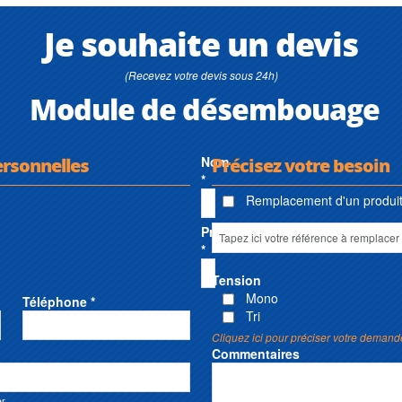
Je souhaite un devis
(Recevez votre devis sous 24h)
Module de désembouage
ersonnelles
Nom
Précisez votre besoin
*
Remplacement d'un produit 
Prénom
*
Tension
Mono
Téléphone *
Tri
Cliquez ici pour préciser votre demand
Commentaires
er