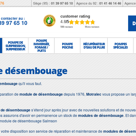
976
Siège (95) :
Agence du 92 :
Agence 
01 39 97 65 10
01 41 46 14 46
customer rating
contacter au :
39 97 65 10
D
4.8
/5
598 reviews
More reviews
POMPE
POMPE DE
IMMERGÉE,
POMPE
RÉCUPÉRATEUR
POMPES
SURPRESSION,
FORAGE /
PISCINE
D'EAU DE PLUIE
SPÉCIALES
SURPRESSEUR
PUITS
e désembouage
sembouage
qu'il vous faut.
éparation de
module de désembouage
depuis 1976,
Motralec
vous propose un larg
 de désembouage
s’étend jour après jour avec de nouvelles solutions et de nouv
ous assurons d'avoir en permanence un stock de
modules de désembouage
. Et da
 module de désembouage Salmson
votre disposition son service de réparation et maintenance de
modules de désem