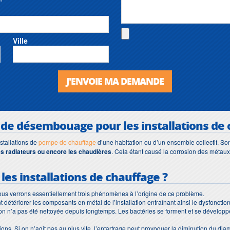
Ville
J'ENVOIE MA DEMANDE
 de désembouage
pour les installations de
nstallations de
pompe de chauffage
d’une habitation ou d’un ensemble collectif. Son
es radiateurs ou encore les chaudières
. Cela étant causé la corrosion des métaux
 les installations de chauffage ?
ous verrons essentiellement trois phénomènes à l’origine de ce problème.
ant détériorer les composants en métal de l’installation entraînant ainsi le dysfonc
ation n’a pas été nettoyée depuis longtemps. Les bactéries se forment et se dévelo
tions. Si on n’agit pas au plus vite, l’entartrage peut provoquer la diminution du diam