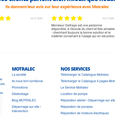
Ils donnent leur avis sur leur expérience avec Motralec
02.07.2026
02.07.2026
rien à signaler, très content
MOTRALEC
NOS SERVICES
La société
Télécharger le Catalogue Motralec
de
Ils nous font confiance
Télécharger le Catalogue 4 pages Mot
ues.
Promotions
Le Service Motralec
les
Déstockage
Location de pompe
Blog MOTRALEC
Réparation atelier / Dépannage sur sit
Dépannage sur site /
Réparation de pompes
Intervention
Réparation de moteurs électriques