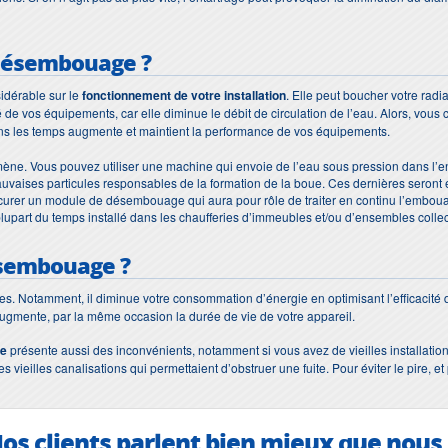
désembouage
?
idérable sur le
fonctionnement de votre installation
. Elle peut boucher votre rad
de vos équipements, car elle diminue le débit de circulation de l’eau. Alors, vous 
ns les temps augmente et maintient la performance de vos équipements.
nomène. Vous pouvez utiliser une machine qui envoie de l’eau sous pression dans l’
vaises particules responsables de la formation de la boue. Ces dernières seront 
urer un module de désembouage qui aura pour rôle de traiter en continu l’embouag
 la plupart du temps installé dans les chaufferies d’immeubles et/ou d’ensembles collect
sembouage
?
 Notamment, il diminue votre consommation d’énergie en optimisant l’efficacité de 
augmente, par la même occasion la durée de vie de votre appareil.
ge
présente aussi des inconvénients, notamment si vous avez de vieilles installation
 vieilles canalisations qui permettaient d’obstruer une fuite. Pour éviter le pire, 
os clients parlent bien mieux que nous.