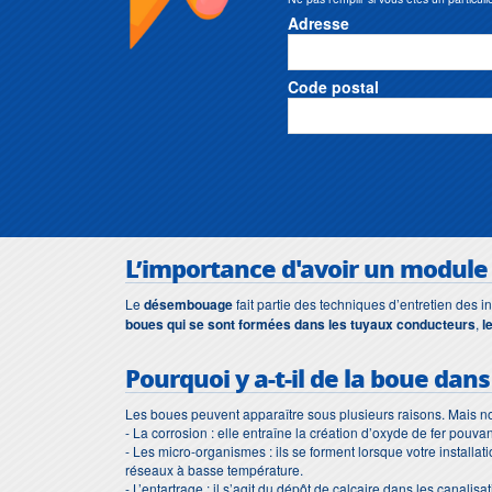
Adresse
Code postal
L’importance d'avoir un
module
Le
désembouage
fait partie des techniques d’entretien des i
boues qui se sont formées dans les tuyaux conducteurs
,
l
Pourquoi y a-t-il de la boue dans
Les boues peuvent apparaître sous plusieurs raisons. Mais n
- La corrosion : elle entraîne la création d’oxyde de fer pouv
- Les micro-organismes : ils se forment lorsque votre install
réseaux à basse température.
- L’entartrage : il s’agit du dépôt de calcaire dans les canalisa