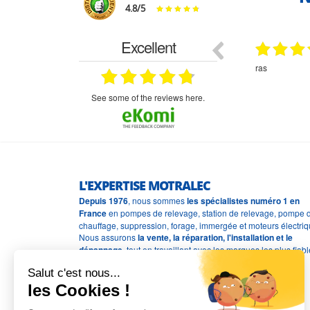
4.8
/
5
Excellent
18.07.2026
07.07.2026
ne
bien rien a dire .what else
RAS
très aimable
ion et le
n est prévu
see some of the reviews here.
L'EXPERTISE MOTRALEC
Depuis 1976
, nous sommes
les spécialistes numéro 1 en
France
en pompes de relevage, station de relevage, pompe 
chauffage, suppression, forage, immergée et moteurs électriq
Nous assurons
la vente, la réparation, l'installation et le
dépannage
, tout en travaillant avec les marques les plus fiab
du marché.