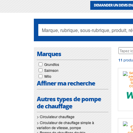
DEMANDER UN DEVIS EN
Marques
11
produ
Grundfos
Salmson
Wilo
Affiner ma recherche
Autres types de pompe
de chauffage
> Circulateur chauffage
> Circulateur de chauffage simple à
variation de vitesse, pompe
> Pompe de chauffage double