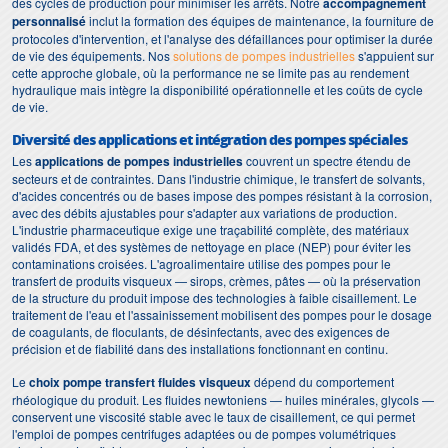
des cycles de production pour minimiser les arrêts. Notre
accompagnement
personnalisé
inclut la formation des équipes de maintenance, la fourniture de
protocoles d'intervention, et l'analyse des défaillances pour optimiser la durée
de vie des équipements. Nos
solutions de pompes industrielles
s'appuient sur
cette approche globale, où la performance ne se limite pas au rendement
hydraulique mais intègre la disponibilité opérationnelle et les coûts de cycle
de vie.
Diversité des applications et intégration des pompes spéciales
Les
applications de pompes industrielles
couvrent un spectre étendu de
secteurs et de contraintes. Dans l'industrie chimique, le transfert de solvants,
d'acides concentrés ou de bases impose des pompes résistant à la corrosion,
avec des débits ajustables pour s'adapter aux variations de production.
L'industrie pharmaceutique exige une traçabilité complète, des matériaux
validés FDA, et des systèmes de nettoyage en place (NEP) pour éviter les
contaminations croisées. L'agroalimentaire utilise des pompes pour le
transfert de produits visqueux — sirops, crèmes, pâtes — où la préservation
de la structure du produit impose des technologies à faible cisaillement. Le
traitement de l'eau et l'assainissement mobilisent des pompes pour le dosage
de coagulants, de floculants, de désinfectants, avec des exigences de
précision et de fiabilité dans des installations fonctionnant en continu.
Le
choix pompe transfert fluides visqueux
dépend du comportement
rhéologique du produit. Les fluides newtoniens — huiles minérales, glycols —
conservent une viscosité stable avec le taux de cisaillement, ce qui permet
l'emploi de pompes centrifuges adaptées ou de pompes volumétriques