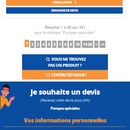
VOIR LA FICHE
DEMANDE DE DEVIS
Résultat 1 à 30 sur 341
pour la rubrique "Pompes spéciales"
1
2
3
4
5
6
7
8
9
10
11-20
>
>>
VOUS NE TROUVEZ
PAS UN PRODUIT ?
CONTACTEZ-NOUS !
Je souhaite un devis
(Recevez votre devis sous 24h)
Pompes spéciales
Vos informations personnelles