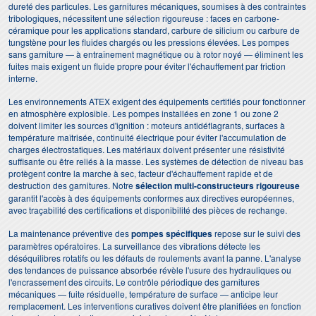
dureté des particules. Les garnitures mécaniques, soumises à des contraintes
tribologiques, nécessitent une sélection rigoureuse : faces en carbone-
céramique pour les applications standard, carbure de silicium ou carbure de
tungstène pour les fluides chargés ou les pressions élevées. Les pompes
sans garniture — à entraînement magnétique ou à rotor noyé — éliminent les
fuites mais exigent un fluide propre pour éviter l'échauffement par friction
interne.
Les environnements ATEX exigent des équipements certifiés pour fonctionner
en atmosphère explosible. Les pompes installées en zone 1 ou zone 2
doivent limiter les sources d'ignition : moteurs antidéflagrants, surfaces à
température maîtrisée, continuité électrique pour éviter l'accumulation de
charges électrostatiques. Les matériaux doivent présenter une résistivité
suffisante ou être reliés à la masse. Les systèmes de détection de niveau bas
protègent contre la marche à sec, facteur d'échauffement rapide et de
destruction des garnitures. Notre
sélection multi-constructeurs rigoureuse
garantit l'accès à des équipements conformes aux directives européennes,
avec traçabilité des certifications et disponibilité des pièces de rechange.
La maintenance préventive des
pompes spécifiques
repose sur le suivi des
paramètres opératoires. La surveillance des vibrations détecte les
déséquilibres rotatifs ou les défauts de roulements avant la panne. L'analyse
des tendances de puissance absorbée révèle l'usure des hydrauliques ou
l'encrassement des circuits. Le contrôle périodique des garnitures
mécaniques — fuite résiduelle, température de surface — anticipe leur
remplacement. Les interventions curatives doivent être planifiées en fonction