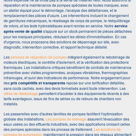
réparation et la maintenance de pompes spéciales de toutes marques, avec
un atelier équipé pour le démontage, l'analyse des défaillances, et le
remplacement des pièces d'usure. Les interventions incluent le changement
de garnitures mécaniques, le réalésage de corps de pompe, le rééquilibrage
de rotors, et les tests hydrostatiques avant remise en service. Notre
service
après-vente de qualité
s'appuie sur un stock permanent de pièces détachées
pour les marques principales, réduisant les délais d'immobilisation. En cas
d'urgence, nous proposons des solutions de dépannage sur site, avec
diagnostic, intervention corrective, et rapport technique détaillé.
Les
services de réparation de pompes
intègrent également le rebobinage de
moteurs électriques, le contrôle d'isolement, et la vérification des protections
thermiques. Les installations critiques bénéficient de contrats de maintenance
préventive avec visites programmées, analyses vibratoires, thermographies
infrarouges, et suivi des indicateurs de performance. Notre engagement pour
des
prix compétitifs et transparents
repose sur une tarification détaillée,
sans coûts cachés, avec des devis formalisés avant toute intervention. Les
offres de déstockage
permettent d'accéder à des équipements récents à des
tarifs avantageux, issus de fins de séries ou de retours de chantiers non
installés.
Les passerelles avec d'autres familles de pompes facilitent l'optimisation
globale des installations.
Les pompes de relevage
assurent l'évacuation des
eaux usées ou des effluents industriels, avec des applications croisant celles
des pompes spéciales dans les process de traitement.
Les solutions de
pompes de surpression
maintiennent la pression dans les réseaux alimentant