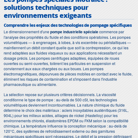
solutions techniques pour
environnements exigeants
Comprendre les enjeux des technologies de pompage spécifiques
Le dimensionnement d'une
pompe industrielle spéciale
commence par
l'analyse des propriétés du fluide et des conditions opératoires. Les pompes
volumétriques — à engrenages, à lobes, à vis excentrée ou péristaltiques —
maintiennent un débit constant quelle que soit la contrepression, ce qui les
rend adaptées aux fluides visqueux ou aux applications nécessitant un
dosage précis. Les pompes centrifuges adaptées, équipées de roues
ouvertes ou semi-ouvertes, tolèrent les particules en suspension et
conviennent aux eaux chargées ou aux boues. Les pompes
électromagnétiques, dépourvues de pièces mobiles en contact avec le fluide,
éliminent les risques de contamination et s'imposent dans l'industrie
pharmaceutique ou alimentaire.
La sélection repose sur plusieurs critères décisionnels. La viscosité
conditionne le type de pompe : au-delà de 500 cSt, les technologies
volumétriques deviennent incontournables. La nature chimique du fluide
détermine le choix des matériaux : aciers inoxydables austénitiques (316L,
904L) pour les milieux acides, alliages de nickel (Hastelloy) pour les
environnements chlorés, élastomères EPDM ou FKM selon la compatibilité
chimique. La température influence la conception mécanique : au-delà de
120°C, des systèmes de refroidissement externe ou des garnitures
mécaniques spécifiques sont nécessaires. Le débit et la pression définissent