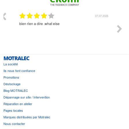
07.2026
07.07.2026
bien rien a dire .what else
RAS
rs la
ui en
MOTRALEC
La société
Ils nous font confiance
Promotions
Déstockage
Blog MOTRALEC
Dépannage sur site / Intervention
Réparation en atelier
Pages locales
Marques distribuées par Motralec
Nous contacter