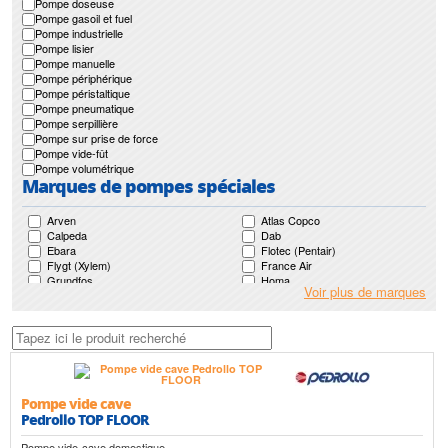
Pompe doseuse
Pompe gasoil et fuel
Pompe industrielle
Pompe lisier
Pompe manuelle
Pompe périphérique
Pompe péristaltique
Pompe pneumatique
Pompe serpillière
Pompe sur prise de force
Pompe vide-fût
Pompe volumétrique
Marques de pompes spéciales
Arven
Atlas Copco
Calpeda
Dab
Ebara
Flotec (Pentair)
Flygt (Xylem)
France Air
Grundfos
Homa
Voir plus de marques
Japy
Jetly
Jung Pumpen (Pentair)
Ksb
Leroy Somer
Lowara (Xylem)
Mr Pompes
Nocchi (Pentair)
Pedrollo
Renson
Saer
Sfa
Speroni
Sulzer (Abs)
Tsurumi
Pompe vide cave
Pedrollo TOP FLOOR
Pompe vide-cave domestique