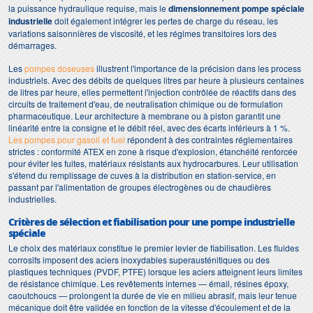
la puissance hydraulique requise, mais le
dimensionnement pompe spéciale
industrielle
doit également intégrer les pertes de charge du réseau, les
variations saisonnières de viscosité, et les régimes transitoires lors des
démarrages.
Les
pompes doseuses
illustrent l'importance de la précision dans les process
industriels. Avec des débits de quelques litres par heure à plusieurs centaines
de litres par heure, elles permettent l'injection contrôlée de réactifs dans des
circuits de traitement d'eau, de neutralisation chimique ou de formulation
pharmaceutique. Leur architecture à membrane ou à piston garantit une
linéarité entre la consigne et le débit réel, avec des écarts inférieurs à 1 %.
Les pompes pour gasoil et fuel
répondent à des contraintes réglementaires
strictes : conformité ATEX en zone à risque d'explosion, étanchéité renforcée
pour éviter les fuites, matériaux résistants aux hydrocarbures. Leur utilisation
s'étend du remplissage de cuves à la distribution en station-service, en
passant par l'alimentation de groupes électrogènes ou de chaudières
industrielles.
Critères de sélection et fiabilisation pour une pompe industrielle
spéciale
Le choix des matériaux constitue le premier levier de fiabilisation. Les fluides
corrosifs imposent des aciers inoxydables superausténitiques ou des
plastiques techniques (PVDF, PTFE) lorsque les aciers atteignent leurs limites
de résistance chimique. Les revêtements internes — émail, résines époxy,
caoutchoucs — prolongent la durée de vie en milieu abrasif, mais leur tenue
mécanique doit être validée en fonction de la vitesse d'écoulement et de la