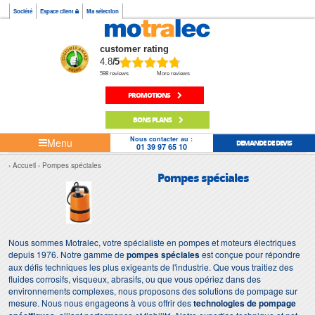
Société
Espace client
Ma sélection
customer rating
4.8
/5
598 reviews
More reviews
PROMOTIONS
BONS PLANS
Nous contacter au :
Menu
DEMANDE DE DEVIS
01 39 97 65 10
Accueil
Pompes spéciales
Pompes spéciales
Nous sommes Motralec, votre spécialiste en pompes et moteurs électriques
depuis 1976. Notre gamme de
pompes spéciales
est conçue pour répondre
aux défis techniques les plus exigeants de l'industrie. Que vous traitiez des
fluides corrosifs, visqueux, abrasifs, ou que vous opériez dans des
environnements complexes, nous proposons des solutions de pompage sur
mesure. Nous nous engageons à vous offrir des
technologies de pompage