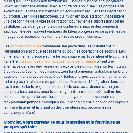
classiques. Les fluides non newtoniens — boues, suspensions, polymères —
voient leur viscosité évoluer avec la contrainte appliquée : les pompes à vis
excentrée ou à lobes maintiennent un écoulement régulier sans dégradation
du produit. Les fluides thixotropes, qui fluidifient sous agitation, nécessitent
une gestion fine de la vitesse de rotation pour éviter les surpressions ou les
cavitations. La vidange de fûts ou de conteneurs impose des pompes à
aspiration élevée, souvent équipées de tubes plongeurs ou de systèmes de
rinçage pour récupérer les derniers litres de produit coûteux.
Les
pompes manuelles
conservent une place dans les installations où
l'alimentation électrique est absente ou pour les opérations de secours. Leur
dimensionnement repose sur l'effort acceptable par l'opérateur et le volume à
transférer.
Les pompes pneumatiques haute performance
offrent une
alternative dans les environnements explosibles ou humides, où les moteurs
électriques présentent des risques. Leur fonctionnement à double membrane
assure un transfert pulsé adapté aux fluides chargés, avec une maintenance
réduite grâce à l'absence de garnitures mécaniques. L'intégration dans les
systèmes existants exige une compatibilité des raccordements, une gestion
des pulsations par des amortisseurs hydrauliques, et une vérification des
contraintes de pression admissible par la tuyauterie. Les
contraintes
d'exploitation pompes chimiques
incluent également la gestion des vapeurs,
la mise à la terre, et la formation des opérateurs aux procédures de
démarrage et d'arrêt.
Motralec, votre partenaire pour l'entretien et la fourniture de
pompes spéciales
Notre expertise ne se limite pas à la vente de matériel neuf. Nous assurons la