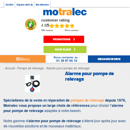
Société
Espace client
Ma sélection
customer rating
4.8
/5
598 reviews
More reviews
PROMOTIONS
BONS PLANS
Nous contacter au :
Menu
DEMANDE DE DEVIS
01 39 97 65 10
Accueil
Pompe de relevage
Alarme pour pompe de relevage
Alarme pour pompe de
relevage
Spécialistes de la vente et réparation de
pompes de relevage
depuis 1976,
Motralec vous propose un large choix de références
pour choisir l
'alarme
pour pompe de relevage
adaptée à votre besoin.
Notre gamme d'
alarme pour pompe de relevage
s’étend jour après jour avec
de nouvelles solutions et de nouveaux matériaux.