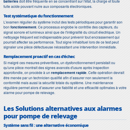
batteries
doit être fréquente en se concentrant sur l'état, la charge et toute
fuite acide pouvant nuire aux composants électroniques.
Test systématique du fonctionnement
L'examen régulier du système inclut des tests périodiques pour garantir son
bon
fonctionnement
. Ce processus englobe le contrôle des capteurs, du
signal sonore et lumineux ainsi que de l'intégralité du circuit électrique. Un
nettoyage fréquent est indispensable pour prévenir tout encrassement qui
pourrait affecter sa performance. Tout signe inhabituel lors de ce test peut
signaler une pièce défectueuse nécessitant une intervention immédiate.
Remplacement proactif en cas d'échec
Si malgré ces mesures préventives, un dysfonctionnement persistait ou
qu'une pièce montrait des signes avancés d'usure après inspection
approfondie, on procède à un
remplacement rapide
. Cette opération devrait
être menée par un technicien qualifié afin d’assurer non seulement la
conformité mais aussi la sécurité totale du système. Une maintenance
régulière permet alors d’assurer une fiabilité et une efficacité optimales à votre
alarme pour pompe de relevage.
Les Solutions alternatives aux alarmes
pour pompe de relevage
Système sans fil : une alternative économique