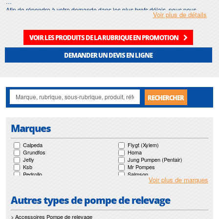
Afin de répondre à votre demande dans les plus brefs délais, nous nous
Voir plus de détails
assurons d'avoir en permanence un stock important
d'alarme pour pompe de
relevage
.
VOIR LES PRODUITS DE LA RUBRIQUE EN PROMOTION
Motralec
met également à votre disposition son service de réparation et
maintenance de
pompe de relevage
. Nos interventions sur toute l'Ile de
DEMANDER UN DEVIS EN LIGNE
France suivant vos besoins et vos contraintes sont un gage d'efficacité, et
garantissent l'absence de perturbation de vos installations
d'alarme pour
pompe de relevage
.
RECHERCHER
Marques
Calpeda
Flygt (Xylem)
Grundfos
Homa
Jetly
Jung Pumpen (Pentair)
Ksb
Mr Pompes
Pedrollo
Salmson
Voir plus de marques
Technirel
Wilo
Zenit
Autres types de pompe de relevage
> Accessoires Pompe de relevage