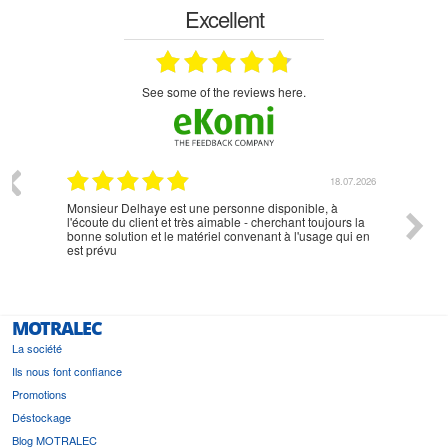
Excellent
see some of the reviews here.
07.2026
18.07.2026
Monsieur Delhaye est une personne disponible, à
bien ri
l'écoute du client et très aimable - cherchant toujours la
bonne solution et le matériel convenant à l'usage qui en
est prévu
MOTRALEC
La société
Ils nous font confiance
Promotions
Déstockage
Blog MOTRALEC