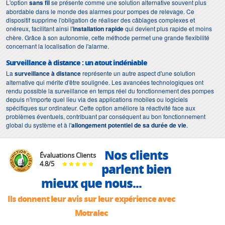
L'option
sans fil
se présente comme une solution alternative souvent plus
abordable dans le monde des alarmes pour pompes de relevage. Ce
dispositif supprime l'obligation de réaliser des câblages complexes et
onéreux, facilitant ainsi l'
installation rapide
qui devient plus rapide et moins
chère. Grâce à son autonomie, cette méthode permet une grande flexibilité
concernant la localisation de l'alarme.
Surveillance à distance : un atout indéniable
La
surveillance à distance
représente un autre aspect d'une solution
alternative qui mérite d'être soulignée. Les avancées technologiques ont
rendu possible la surveillance en temps réel du fonctionnement des pompes
depuis n'importe quel lieu via des applications mobiles ou logiciels
spécifiques sur ordinateur. Cette option améliore la réactivité face aux
problèmes éventuels, contribuant par conséquent au bon fonctionnement
global du système et à l'
allongement potentiel de sa durée de vie
.
Nos clients
Évaluations Clients
4.8
/
5
parlent bien
mieux que nous...
Ils donnent leur avis sur leur expérience avec
Motralec