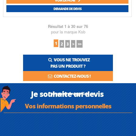
VOIR LA FICHE
DEMANDE DE DEVIS
Résultat 1 à 30 sur 76
pour la marque Ksb
1
2
3
>
>>
VOUS NE TROUVEZ
PAS UN PRODUIT ?
CONTACTEZ-NOUS !
Je souhaite un devis
Pompe de relevage Ksb
Vos informations personnelles