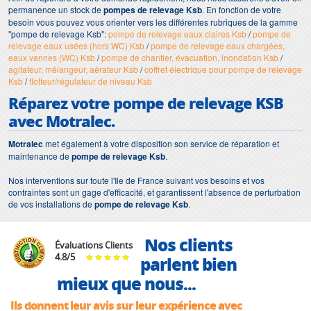
permanence un stock de
pompes de relevage Ksb
. En fonction de votre
besoin vous pouvez vous orienter vers les différentes rubriques de la gamme
"pompe de relevage Ksb":
pompe de relevage eaux claires Ksb
/
pompe de
relevage eaux usées (hors WC) Ksb
/
pompe de relevage eaux chargées,
eaux vannes (WC) Ksb
/
pompe de chantier, évacuation, inondation Ksb
/
agitateur, mélangeur, aérateur Ksb
/
coffret électrique pour pompe de relevage
Ksb
/
flotteur/régulateur de niveau Ksb
Réparez votre pompe de relevage KSB
avec Motralec.
Motralec
met également à votre disposition son service de réparation et
maintenance de
pompe de relevage Ksb
.
Nos interventions sur toute l'Ile de France suivant vos besoins et vos
contraintes sont un gage d'efficacité, et garantissent l'absence de perturbation
de vos installations de
pompe de relevage Ksb
.
Nos clients
Évaluations Clients
4.8
/
5
parlent bien
mieux que nous...
Ils donnent leur avis sur leur expérience avec