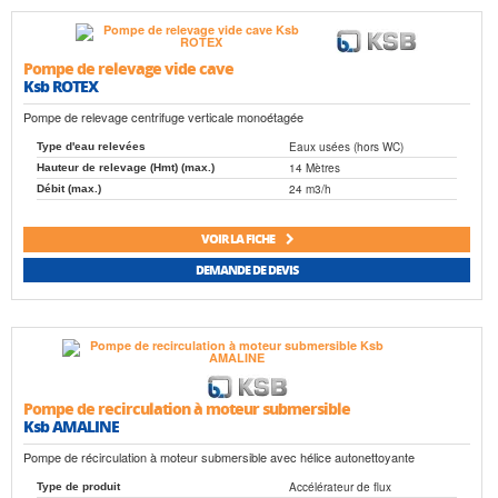
Pompe de relevage vide cave
Ksb ROTEX
Pompe de relevage centrifuge verticale monoétagée
Eaux usées (hors WC)
Type d'eau relevées
14 Mètres
Hauteur de relevage (Hmt) (max.)
24 m3/h
Débit (max.)
VOIR LA FICHE
DEMANDE DE DEVIS
Pompe de recirculation à moteur submersible
Ksb AMALINE
Pompe de récirculation à moteur submersible avec hélice autonettoyante
Accélérateur de flux
Type de produit