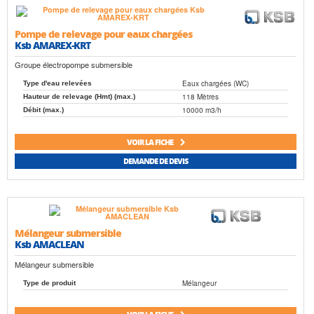
Pompe de relevage pour eaux chargées
Ksb AMAREX-KRT
Groupe électropompe submersible
Eaux chargées (WC)
Type d'eau relevées
118 Mètres
Hauteur de relevage (Hmt) (max.)
10000 m3/h
Débit (max.)
VOIR LA FICHE
DEMANDE DE DEVIS
Mélangeur submersible
Ksb AMACLEAN
Mélangeur submersible
Mélangeur
Type de produit