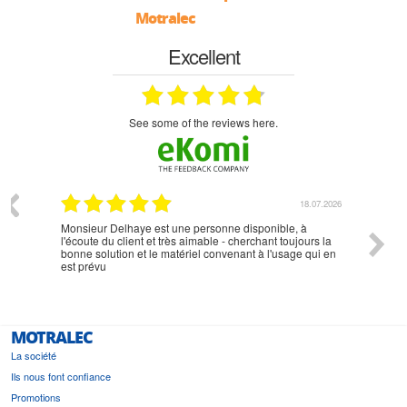
Motralec
Excellent
see some of the reviews here.
07.2026
18.07.2026
Monsieur Delhaye est une personne disponible, à
bien ri
l'écoute du client et très aimable - cherchant toujours la
bonne solution et le matériel convenant à l'usage qui en
est prévu
MOTRALEC
La société
Ils nous font confiance
Promotions