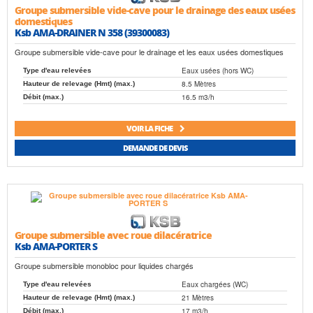
Groupe submersible vide-cave pour le drainage des eaux usées
domestiques
Ksb AMA-DRAINER N 358 (39300083)
Groupe submersible vide-cave pour le drainage et les eaux usées domestiques
Eaux usées (hors WC)
Type d'eau relevées
8.5 Mètres
Hauteur de relevage (Hmt) (max.)
16.5 m3/h
Débit (max.)
VOIR LA FICHE
DEMANDE DE DEVIS
Groupe submersible avec roue dilacératrice
Ksb AMA-PORTER S
Groupe submersible monobloc pour liquides chargés
Eaux chargées (WC)
Type d'eau relevées
21 Mètres
Hauteur de relevage (Hmt) (max.)
17 m3/h
Débit (max.)