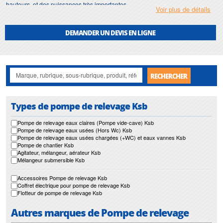
hauteurs, et des puissances très importantes.
Voir plus de détails
Notre gamme de
pompe de relevage
s’étend jour après jour avec de
nouvelles solutions et de nouveaux matériaux.
DEMANDER UN DEVIS EN LIGNE
RECHERCHER
Types de pompe de relevage Ksb
Pompe de relevage eaux claires (Pompe vide-cave) Ksb
Pompe de relevage eaux usées (Hors Wc) Ksb
Pompe de relevage eaux usées chargées (+WC) et eaux vannes Ksb
Pompe de chantier Ksb
Agitateur, mélangeur, aérateur Ksb
Mélangeur submersible Ksb
Accessoires Pompe de relevage Ksb
Coffret électrique pour pompe de relevage Ksb
Flotteur de pompe de relevage Ksb
Autres marques de Pompe de relevage