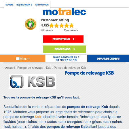
Société
Espace client
Ma sélection
customer rating
4.8
/5
598 reviews
More reviews
PROMOTIONS
BONS PLANS
Nous contacter au :
Menu
DEMANDE DE DEVIS
01 39 97 65 10
Accueil
Pompe de relevage
Ksb
Pompe de relevage Ksb
Pompe de relevage KSB
Trouvez la pompe de relevage KSB qu'il vous faut.
Spécialistes de la vente et réparation de
pompes de relevage Ksb
depuis
1976, Motralec vous propose un large choix de références pour choisir la
pompe de relevage
Ksb
adaptée à votre besoin. Relevage de tous types de
liquides (eaux claires, eaux usées, eaux chargées, eaux grises, eaux noires,
fioul, huiles…), à l’aide des
pompes de relevage Ksb
allant jusqu’à des