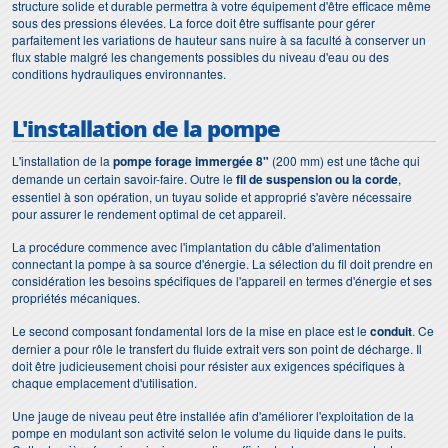
structure solide et durable permettra à votre équipement d'être efficace même
sous des pressions élevées. La force doit être suffisante pour gérer
parfaitement les variations de hauteur sans nuire à sa faculté à conserver un
flux stable malgré les changements possibles du niveau d'eau ou des
conditions hydrauliques environnantes.
L'installation de la pompe
L'installation de la
pompe forage immergée 8"
(200 mm) est une tâche qui
demande un certain savoir-faire. Outre le
fil de suspension ou la corde
,
essentiel à son opération, un tuyau solide et approprié s'avère nécessaire
pour assurer le rendement optimal de cet appareil.
La procédure commence avec l'implantation du câble d'alimentation
connectant la pompe à sa source d'énergie. La sélection du fil doit prendre en
considération les besoins spécifiques de l'appareil en termes d'énergie et ses
propriétés mécaniques.
Le second composant fondamental lors de la mise en place est le
conduit
. Ce
dernier a pour rôle le transfert du fluide extrait vers son point de décharge. Il
doit être judicieusement choisi pour résister aux exigences spécifiques à
chaque emplacement d'utilisation.
Une jauge de niveau peut être installée afin d'améliorer l'exploitation de la
pompe en modulant son activité selon le volume du liquide dans le puits.