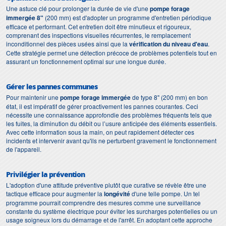
Une astuce clé pour prolonger la durée de vie d'une
pompe forage
immergée 8"
(200 mm) est d'adopter un programme d'entretien périodique
efficace et performant. Cet entretien doit être minutieux et rigoureux,
comprenant des inspections visuelles récurrentes, le remplacement
inconditionnel des pièces usées ainsi que la
vérification du niveau d'eau
.
Cette stratégie permet une détection précoce de problèmes potentiels tout en
assurant un fonctionnement optimal sur une longue durée.
Gérer les pannes communes
Pour maintenir une
pompe forage immergée
de type 8" (200 mm) en bon
état, il est impératif de gérer proactivement les pannes courantes. Ceci
nécessite une connaissance approfondie des problèmes fréquents tels que
les fuites, la diminution du débit ou l’usure anticipée des éléments essentiels.
Avec cette information sous la main, on peut rapidement détecter ces
incidents et intervenir avant qu'ils ne perturbent gravement le fonctionnement
de l'appareil.
Privilégier la prévention
L'adoption d'une attitude préventive plutôt que curative se révèle être une
tactique efficace pour augmenter la
longévité
d'une telle pompe. Un tel
programme pourrait comprendre des mesures comme une surveillance
constante du système électrique pour éviter les surcharges potentielles ou un
usage soigneux lors du démarrage et de l'arrêt. En adoptant cette approche