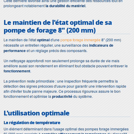
Cette dernière favorise ainsi une gestion efficiente des ressources tout en
prolongeant notablement
la durabilité du matériel
.
Le maintien de l'état optimal de sa
pompe de forage 8" (200 mm)
Le maintien de l'état
optimal
d'une
pompe forage immergée
8" (200 mm)
nécessite un entretien régulier, une surveillance des
indicateurs de
performance
et un réglage précis des composants.
Un nettoyage approfondi non seulement prolonge sa durée de vie mais
améliore aussi son rendement en éliminant tout obstacle pouvant entraver le
fonctionnement
.
La prévention reste primordiale : une inspection fréquente permettra la
détection des signes précoces d'usure pour garantir une intervention rapide
afin d'éviter toute panne majeure. Ce processus rigoureux assure le bon
fonctionnement et optimise la
productivité
du système.
L'utilisation optimale
La régulation de température
Un élément déterminant dans l'usage optimal des pompes forage immergées
8" (200 mm) consiste à
du dispositif.