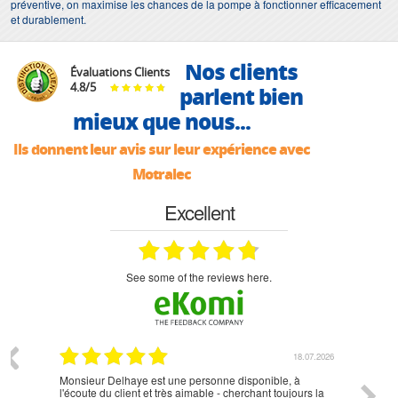
préventive, on maximise les chances de la pompe à fonctionner efficacement
et durablement.
Nos clients
Évaluations Clients
4.8
/
5
parlent bien
mieux que nous...
Ils donnent leur avis sur leur expérience avec
Motralec
Excellent
see some of the reviews here.
07.2026
18.07.2026
Monsieur Delhaye est une personne disponible, à
bien ri
l'écoute du client et très aimable - cherchant toujours la