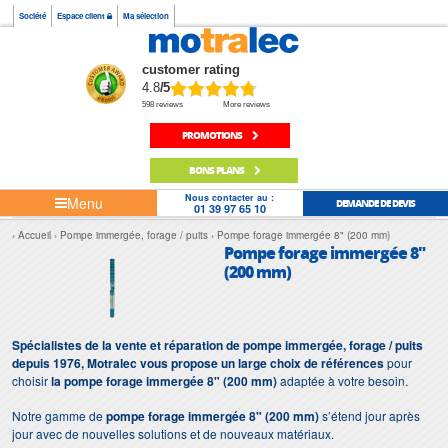
Société
Espace client
Ma sélection
customer rating
4.8
/5
598 reviews
More reviews
PROMOTIONS
BONS PLANS
Nous contacter au :
Menu
DEMANDE DE DEVIS
01 39 97 65 10
Accueil
Pompe immergée, forage / puits
Pompe forage immergée 8" (200 mm)
Pompe forage immergée 8"
(200 mm)
Spécialistes de la vente et réparation de pompe immergée, forage / puits
depuis 1976, Motralec vous propose un large choix de références
pour
choisir
la pompe forage immergée 8" (200 mm)
adaptée à votre besoin.
Notre gamme de
pompe forage immergée 8" (200 mm)
s’étend jour après
jour avec de nouvelles solutions et de nouveaux matériaux.