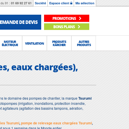
du 91 :
01 69 92 27 61
Société
Espace client
Ma sélection
PROMOTIONS
EMANDE DE DEVIS
BONS PLANS
MOTEUR
PRODUITS
AUTRES
VENTILATION
ÉLECTRIQUE
KÄRCHER
PRODUITS
s, eaux chargées),
ans le domaine des pompes de chantier, la marque
Tsurumi
otopompes (irrigation, inondations, protection incendie,
t agitateurs (agitation des bassins tampons, aération,
ées Tsurumi
,
pompe de relevage eaux chargées Tsurumi
,
 et sous 1 semaine dans le Monde entier.