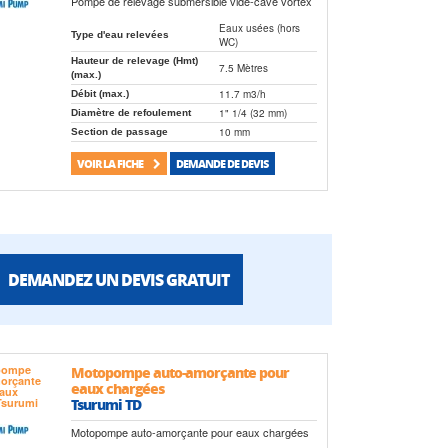
Pompe de relevage submersible vide-cave vortex
Eaux usées (hors
Type d'eau relevées
WC)
Hauteur de relevage (Hmt)
7.5 Mètres
(max.)
11.7 m3/h
Débit (max.)
1" 1/4 (32 mm)
Diamètre de refoulement
10 mm
Section de passage
VOIR LA FICHE
DEMANDE DE DEVIS
DEMANDEZ UN DEVIS GRATUIT
Motopompe auto-amorçante pour
eaux chargées
Tsurumi TD
Motopompe auto-amorçante pour eaux chargées