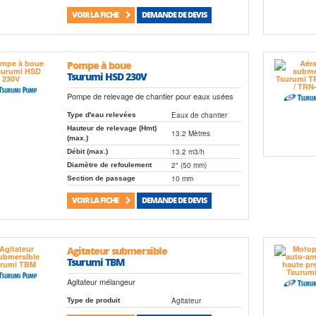
VOIR LA FICHE
DEMANDE DE DEVIS
Pompe à boue
Tsurumi HSD 230V
Pompe de relevage de chantier pour eaux usées
Eaux de chantier
Type d'eau relevées
Hauteur de relevage (Hmt)
13.2 Mètres
(max.)
13.2 m3/h
Débit (max.)
2" (50 mm)
Diamètre de refoulement
10 mm
Section de passage
VOIR LA FICHE
DEMANDE DE DEVIS
Agitateur submersible
Tsurumi TBM
Agitateur mélangeur
Agitateur
Type de produit