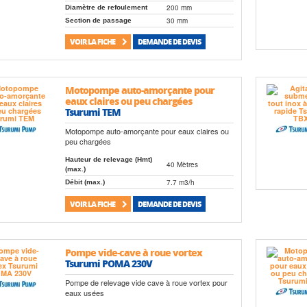
200 mm
Diamètre de refoulement
30 mm
Section de passage
VOIR LA FICHE
DEMANDE DE DEVIS
Motopompe auto-amorçante pour
eaux claires ou peu chargées
Tsurumi TEM
Motopompe auto-amorçante pour eaux claires ou
peu chargées
Hauteur de relevage (Hmt)
40 Mètres
(max.)
7.7 m3/h
Débit (max.)
VOIR LA FICHE
DEMANDE DE DEVIS
Pompe vide-cave à roue vortex
Tsurumi POMA 230V
Pompe de relevage vide cave à roue vortex pour
eaux usées