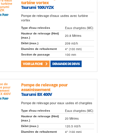
turbine vortex
Tsurumi 100UYZK
Pompe de relevage d’eaux usées avec turbine
vortex
Eaux chargées (WC)
Type d'eau relevées
Hauteur de relevage (Hmt)
20.8 Mètres
(max.)
209 m3/h
Débit (max.)
4" (100 mm)
Diamètre de refoulement
100 mm
Section de passage
VOIR LA FICHE
DEMANDE DE DEVIS
Pompe de relevage pour
assainissement
Tsurumi BX 400V
Pompe de relevage pour eaux usées et chargées
Eaux chargées (WC)
Type d'eau relevées
Hauteur de relevage (Hmt)
20 Mètres
(max.)
120.5 m3/h
Débit (max.)
4" (100 mm)
Diamètre de refoulement