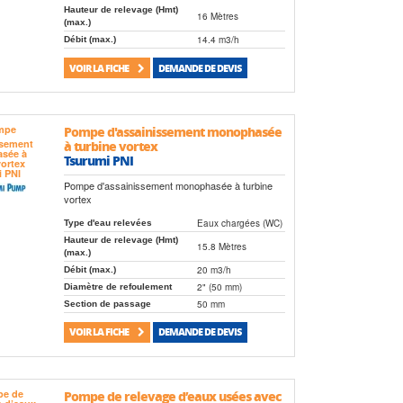
Hauteur de relevage (Hmt)
16 Mètres
(max.)
14.4 m3/h
Débit (max.)
VOIR LA FICHE
DEMANDE DE DEVIS
Pompe d'assainissement monophasée
à turbine vortex
Tsurumi PNI
Pompe d'assainissement monophasée à turbine
vortex
Eaux chargées (WC)
Type d'eau relevées
Hauteur de relevage (Hmt)
15.8 Mètres
(max.)
20 m3/h
Débit (max.)
2" (50 mm)
Diamètre de refoulement
50 mm
Section de passage
VOIR LA FICHE
DEMANDE DE DEVIS
Pompe de relevage d’eaux usées avec