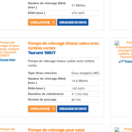
Hauteur de relevage (Hmt)
37 Mètres
(max.)
475 m3/h
Débit (max.)
VOIR LA FICHE
DEMANDE DE DEVIS
Pompe de relevage d’eaux usées avec
turbine vortex
Tsurumi 100UY
Pompe de relevage d’eaux usées avec turbine
vortex
Eaux chargées (WC)
Type d'eau relevées
Hauteur de relevage (Hmt)
14.6 Mètres
(max.)
132 m3/h
Débit (max.)
4" (100 mm)
Diamètre de refoulement
80 mm
Section de passage
VOIR LA FICHE
DEMANDE DE DEVIS
Pompe de relevage pour eaux