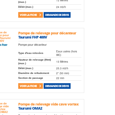
72 Mètres
(max.)
24 m3/h
Débit (max.)
VOIR LA FICHE
DEMANDE DE DEVIS
Pompe de relevage pour décanteur
Tsurumi FHP 400V
Pompe pour décanteur
Eaux usées (hors
Type d'eau relevées
WC)
Hauteur de relevage (Hmt)
13 Mètres
(max.)
25.3 m3/h
Débit (max.)
2" (50 mm)
Diamètre de refoulement
22 mm
Section de passage
VOIR LA FICHE
DEMANDE DE DEVIS
Pompe de relevage vide cave vortex
Tsurumi OMA2