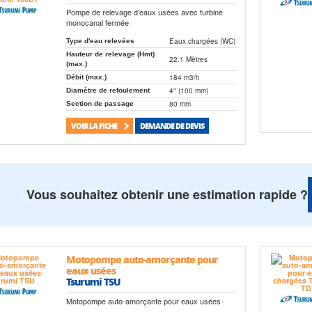
Pompe de relevage d’eaux usées avec turbine
monocanal fermée
Eaux chargées (WC)
Type d'eau relevées
Hauteur de relevage (Hmt)
22.1 Mètres
(max.)
184 m3/h
Débit (max.)
4" (100 mm)
Diamètre de refoulement
80 mm
Section de passage
VOIR LA FICHE
DEMANDE DE DEVIS
Vous souhaitez obtenir une estimation rapide ?
Motopompe auto-amorçante pour
eaux usées
Tsurumi TSU
Motopompe auto-amorçante pour eaux usées