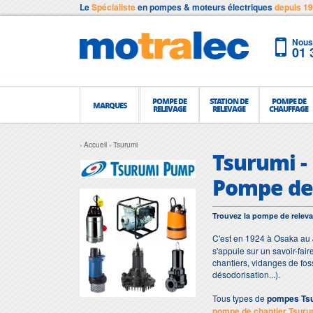
Le
Spécialiste
en pompes & moteurs électriques
depuis 1
Nous 
01 
POMPE DE
STATION DE
POMPE DE
MARQUES
RELEVAGE
RELEVAGE
CHAUFFAGE
Accueil
Tsurumi
Tsurumi -
Pompe de 
Trouvez la pompe de releva
C'est en 1924 à Osaka au
s'appuie sur un savoir-fair
chantiers, vidanges de fos
désodorisation...).
Tous types de
pompes
Ts
pompe de chantier Tsuru