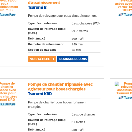
d'assainissement
Tsurumi B
Pompe de relevage pour eaux d'assainissement
Eaux chargées (WC)
Type d'eau relevées
Hauteur de relevage (Hmt)
29.7 Mètres
(max.)
300 m3/h
Débit (max.)
150 mm
Diamètre de refoulement
75 mm
Section de passage
VOIR LA FICHE
DEMANDE DE DEVIS
Pompe de chantier triphasée avec
agitateur pour boues chargées
Tsurumi KRD
Pompe de chantier pour boues fortement
chargées
Eaux de chantier
Type d'eau relevées
Hauteur de relevage (Hmt)
31 Mètres
(max.)
258 m3/h
Débit (max.)