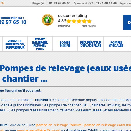
976
Siège (95) :
Agence du 92 :
Agence 
01 39 97 65 10
01 41 46 14 46
customer rating
contacter au :
39 97 65 10
D
4.8
/5
598 reviews
More reviews
POMPE
POMPE DE
IMMERGÉE,
POMPE
RÉCUPÉRATEUR
POMPES
SURPRESSION,
FORAGE /
PISCINE
D'EAU DE PLUIE
SPÉCIALES
SURPRESSEUR
PUITS
 Pompes de relevage (eaux usée
chantier ...
ge Tsurumi qu'il vous faut.
 Japon que la marque
Tsurumi
a été fondée. Devenue depuis le leader mondial d
e dans 4 grands domaines : les pompes de chantier (BPE, carrières, lixiviats), les m
ses...), les pompes d’assainissement (traitement des eaux usées), et les aérateurs e
urumi
, que ce soit, une
pompe de relevage Tsurumi
,
pompe de relevage eaux us
mi
, ou une
pompe serpillière Tsurumi
sont livrables en 24-48h partout en France,