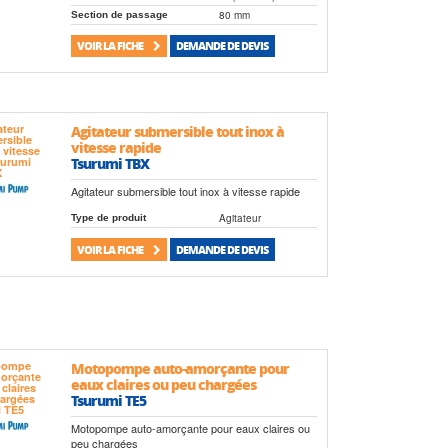
80 mm
Section de passage
VOIR LA FICHE
DEMANDE DE DEVIS
Agitateur submersible tout inox à
vitesse rapide
Tsurumi TBX
Agitateur submersible tout inox à vitesse rapide
Agitateur
Type de produit
VOIR LA FICHE
DEMANDE DE DEVIS
Motopompe auto-amorçante pour
eaux claires ou peu chargées
Tsurumi TE5
Motopompe auto-amorçante pour eaux claires ou
peu chargées