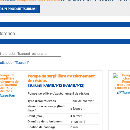
R UN PRODUIT TSURUMI
uits pour "Tsurumi"
Pompe de serpillière d’assèchement
de résidus
Tsurumi FAMILY-12 (FAMILY-12)
Pompe serpillière d’assèchement de résidus
Eaux de chantier
Type d'eau relevées
Hauteur de relevage (Hmt)
6 Mètres
(max.)
4.8 m3/h
Débit (max.)
1" (25 mm)
Diamètre de refoulement
6 mm
Section de passage