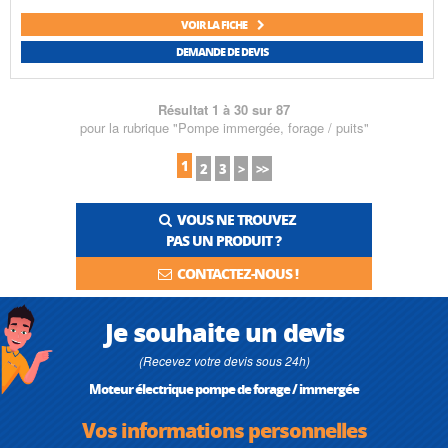
VOIR LA FICHE
DEMANDE DE DEVIS
Résultat 1 à 30 sur 87
pour la rubrique "Pompe immergée, forage / puits"
1
2
3
>
>>
VOUS NE TROUVEZ
PAS UN PRODUIT ?
CONTACTEZ-NOUS !
Je souhaite un devis
(Recevez votre devis sous 24h)
Moteur électrique pompe de forage / immergée
Vos informations personnelles