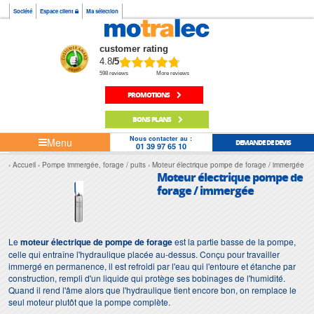
Société
Espace client
Ma sélection
customer rating
4.8
/5
598 reviews
More reviews
PROMOTIONS
BONS PLANS
Nous contacter au :
Menu
DEMANDE DE DEVIS
01 39 97 65 10
Accueil
Pompe immergée, forage / puits
Moteur électrique pompe de forage / immergée
Moteur électrique pompe de
forage / immergée
Le
moteur électrique de pompe de forage
est la partie basse de la pompe,
celle qui entraîne l'hydraulique placée au-dessus. Conçu pour travailler
immergé en permanence, il est refroidi par l'eau qui l'entoure et étanche par
construction, rempli d'un liquide qui protège ses bobinages de l'humidité.
Quand il rend l'âme alors que l'hydraulique tient encore bon, on remplace le
seul moteur plutôt que la pompe complète.