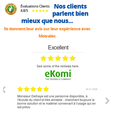
Nos clients
Évaluations Clients
4.8
/
5
parlent bien
mieux que nous...
Ils donnent leur avis sur leur expérience avec
Motralec
Excellent
see some of the reviews here.
07.2026
18.07.2026
Monsieur Delhaye est une personne disponible, à
bien ri
l'écoute du client et très aimable - cherchant toujours la
bonne solution et le matériel convenant à l'usage qui en
est prévu