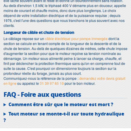
elle lâche souvent avant le reste et donne un bourdonnement sans rotation.
Au-delà d'environ 1,5 kW, le triphasé 400 V démarre plus en douceur, appelle
moins de courant et chauffe moins, donc dure plus longtemps. Le choix
dépend de votre installation électrique et de la puissance requise ; depuis
1976, c'est l'une des questions que nous tranchons le plus souvent avec nos
clients.
Longueur de câble et chute de tension
Le câblage repose sur un
câble électrique pour pompe immergée
dont la
section se calcule en tenant compte de la longueur de la descente et de la
chute de tension. Au-delà de quelques dizaines de mètres, cette chute impose
d'augmenter la section pour que le moteur reçoive sa tension nominale au
démarrage. Un moteur sous-alimenté peine à lancer sa charge, chauffe, et
finit par déclencher la protection thermique sans qu'on en comprenne tout de
suite la cause. C'est pourquoi on dimensionne toujours la section sur la
profondeur réelle du forage, jamais au plus court.
Communiquez-nous la référence de la pompe :
demandez votre devis gratuit
en ligne
ou appelez le
01 39 97 65 10
pour le bon moteur.
FAQ - Foire aux questions
Comment être sûr que le moteur est mort ?
Tout moteur se monte-t-il sur toute hydraulique
?