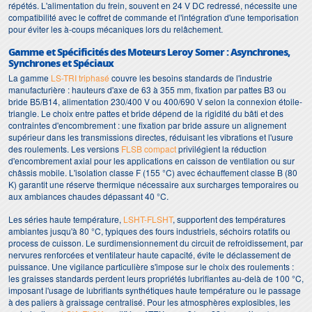
répétés. L'alimentation du frein, souvent en 24 V DC redressé, nécessite une
compatibilité avec le coffret de commande et l'intégration d'une temporisation
pour éviter les à-coups mécaniques lors du relâchement.
Gamme et Spécificités des Moteurs Leroy Somer : Asynchrones,
Synchrones et Spéciaux
La gamme
LS-TRI triphasé
couvre les besoins standards de l'industrie
manufacturière : hauteurs d'axe de 63 à 355 mm, fixation par pattes B3 ou
bride B5/B14, alimentation 230/400 V ou 400/690 V selon la connexion étoile-
triangle. Le choix entre pattes et bride dépend de la rigidité du bâti et des
contraintes d'encombrement : une fixation par bride assure un alignement
supérieur dans les transmissions directes, réduisant les vibrations et l'usure
des roulements. Les versions
FLSB compact
privilégient la réduction
d'encombrement axial pour les applications en caisson de ventilation ou sur
châssis mobile. L'isolation classe F (155 °C) avec échauffement classe B (80
K) garantit une réserve thermique nécessaire aux surcharges temporaires ou
aux ambiances chaudes dépassant 40 °C.
Les séries haute température,
LSHT-FLSHT
, supportent des températures
ambiantes jusqu'à 80 °C, typiques des fours industriels, séchoirs rotatifs ou
process de cuisson. Le surdimensionnement du circuit de refroidissement, par
nervures renforcées et ventilateur haute capacité, évite le déclassement de
puissance. Une vigilance particulière s'impose sur le choix des roulements :
les graisses standards perdent leurs propriétés lubrifiantes au-delà de 100 °C,
imposant l'usage de lubrifiants synthétiques haute température ou le passage
à des paliers à graissage centralisé. Pour les atmosphères explosibles, les