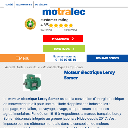
Société
Espace client
Ma sélection
customer rating
4.8
/5
598 reviews
More reviews
PROMOTIONS
BONS PLANS
Nous contacter au :
Menu
DEMANDE DE DEVIS
01 39 97 65 10
Accueil
Moteur électrique
Moteur électrique Leroy Somer
Moteur électrique Leroy
Somer
Le
moteur électrique Leroy Somer
assure la conversion d'énergie électrique
en mouvement rotatif pour une multitude d'applications industrielles :
pompage, ventilation, convoyage, levage, compresseurs ou process
agroalimentaires. Fondée en 1919 à Angoulême, la marque française Leroy
Somer, désormais intégrée au groupe japonais
Nidec
depuis 2017, s'est
imposée comme référence mondiale dans la conception de moteurs