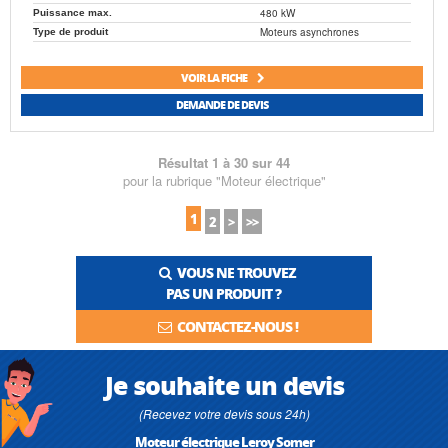
480 kW
Puissance max.
Moteurs asynchrones
Type de produit
VOIR LA FICHE
DEMANDE DE DEVIS
Résultat 1 à 30 sur 44
pour la rubrique "Moteur électrique"
1
2
>
>>
VOUS NE TROUVEZ
PAS UN PRODUIT ?
CONTACTEZ-NOUS !
Je souhaite un devis
(Recevez votre devis sous 24h)
Moteur électrique Leroy Somer