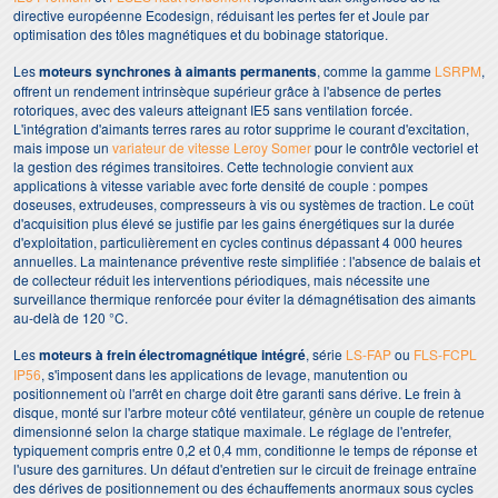
directive européenne Ecodesign, réduisant les pertes fer et Joule par
optimisation des tôles magnétiques et du bobinage statorique.
Les
moteurs synchrones à aimants permanents
, comme la gamme
LSRPM
,
offrent un rendement intrinsèque supérieur grâce à l'absence de pertes
rotoriques, avec des valeurs atteignant IE5 sans ventilation forcée.
L'intégration d'aimants terres rares au rotor supprime le courant d'excitation,
mais impose un
variateur de vitesse Leroy Somer
pour le contrôle vectoriel et
la gestion des régimes transitoires. Cette technologie convient aux
applications à vitesse variable avec forte densité de couple : pompes
doseuses, extrudeuses, compresseurs à vis ou systèmes de traction. Le coût
d'acquisition plus élevé se justifie par les gains énergétiques sur la durée
d'exploitation, particulièrement en cycles continus dépassant 4 000 heures
annuelles. La maintenance préventive reste simplifiée : l'absence de balais et
de collecteur réduit les interventions périodiques, mais nécessite une
surveillance thermique renforcée pour éviter la démagnétisation des aimants
au-delà de 120 °C.
Les
moteurs à frein électromagnétique intégré
, série
LS-FAP
ou
FLS-FCPL
IP56
, s'imposent dans les applications de levage, manutention ou
positionnement où l'arrêt en charge doit être garanti sans dérive. Le frein à
disque, monté sur l'arbre moteur côté ventilateur, génère un couple de retenue
dimensionné selon la charge statique maximale. Le réglage de l'entrefer,
typiquement compris entre 0,2 et 0,4 mm, conditionne le temps de réponse et
l'usure des garnitures. Un défaut d'entretien sur le circuit de freinage entraîne
des dérives de positionnement ou des échauffements anormaux sous cycles