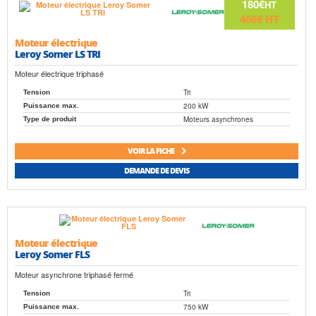
180€
HT
466€
HT
Moteur électrique
Leroy Somer LS TRI
Moteur électrique triphasé
Tri
Tension
200 kW
Puissance max.
Moteurs asynchrones
Type de produit
VOIR LA FICHE
DEMANDE DE DEVIS
Moteur électrique
Leroy Somer FLS
Moteur asynchrone triphasé fermé
Tri
Tension
750 kW
Puissance max.