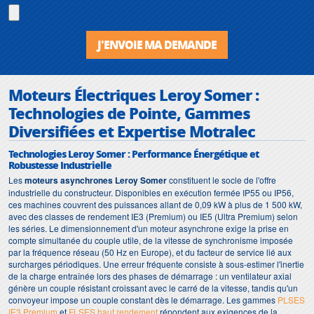
J'ENVOIE MA DEMANDE
Moteurs Électriques Leroy Somer :
Technologies de Pointe, Gammes
Diversifiées et Expertise Motralec
Technologies Leroy Somer : Performance Énergétique et
Robustesse Industrielle
Les
moteurs asynchrones Leroy Somer
constituent le socle de l'offre
industrielle du constructeur. Disponibles en exécution fermée IP55 ou IP56,
ces machines couvrent des puissances allant de 0,09 kW à plus de 1 500 kW,
avec des classes de rendement IE3 (Premium) ou IE5 (Ultra Premium) selon
les séries. Le dimensionnement d'un moteur asynchrone exige la prise en
compte simultanée du couple utile, de la vitesse de synchronisme imposée
par la fréquence réseau (50 Hz en Europe), et du facteur de service lié aux
surcharges périodiques. Une erreur fréquente consiste à sous-estimer l'inertie
de la charge entraînée lors des phases de démarrage : un ventilateur axial
génère un couple résistant croissant avec le carré de la vitesse, tandis qu'un
convoyeur impose un couple constant dès le démarrage. Les gammes
PLSES
IE3 Premium
et
FLSES haut rendement
répondent aux exigences de la