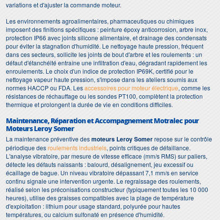
variations et d'ajuster la commande moteur.
Les environnements agroalimentaires, pharmaceutiques ou chimiques
imposent des finitions spécifiques : peinture époxy anticorrosion, arbre inox,
protection IP66 avec joints silicone alimentaire, et drainage des condensats
pour éviter la stagnation d'humidité. Le nettoyage haute pression, fréquent
dans ces secteurs, sollicite les joints de bout d'arbre et les roulements : un
défaut d'étanchéité entraîne une infiltration d'eau, dégradant rapidement les
enroulements. Le choix d'un indice de protection IP69K, certifié pour le
nettoyage vapeur haute pression, s'impose dans les ateliers soumis aux
normes HACCP ou FDA. Les
accessoires pour moteur électrique
, comme les
résistances de réchauffage ou les sondes PT100, complètent la protection
thermique et prolongent la durée de vie en conditions difficiles.
Maintenance, Réparation et Accompagnement Motralec pour
Moteurs Leroy Somer
La maintenance préventive des
moteurs Leroy Somer
repose sur le contrôle
périodique des
roulements industriels
, points critiques de défaillance.
L'analyse vibratoire, par mesure de vitesse efficace (mm/s RMS) sur paliers,
détecte les défauts naissants : balourd, désalignement, jeu excessif ou
écaillage de bague. Un niveau vibratoire dépassant 7,1 mm/s en service
continu signale une intervention urgente. Le regraissage des roulements,
réalisé selon les préconisations constructeur (typiquement toutes les 10 000
heures), utilise des graisses compatibles avec la plage de température
d'exploitation : lithium pour usage standard, polyurée pour hautes
températures, ou calcium sulfonaté en présence d'humidité.