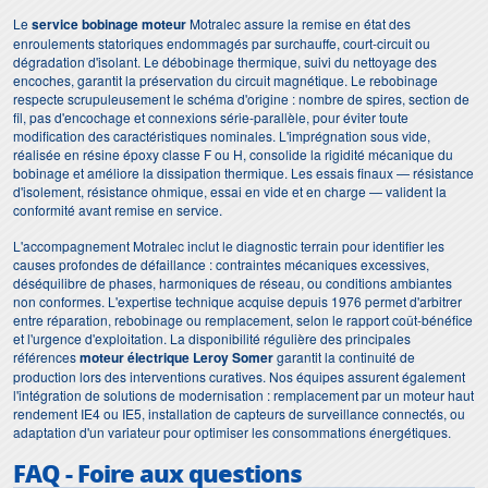
Le
service bobinage moteur
Motralec assure la remise en état des
enroulements statoriques endommagés par surchauffe, court-circuit ou
dégradation d'isolant. Le débobinage thermique, suivi du nettoyage des
encoches, garantit la préservation du circuit magnétique. Le rebobinage
respecte scrupuleusement le schéma d'origine : nombre de spires, section de
fil, pas d'encochage et connexions série-parallèle, pour éviter toute
modification des caractéristiques nominales. L'imprégnation sous vide,
réalisée en résine époxy classe F ou H, consolide la rigidité mécanique du
bobinage et améliore la dissipation thermique. Les essais finaux — résistance
d'isolement, résistance ohmique, essai en vide et en charge — valident la
conformité avant remise en service.
L'accompagnement Motralec inclut le diagnostic terrain pour identifier les
causes profondes de défaillance : contraintes mécaniques excessives,
déséquilibre de phases, harmoniques de réseau, ou conditions ambiantes
non conformes. L'expertise technique acquise depuis 1976 permet d'arbitrer
entre réparation, rebobinage ou remplacement, selon le rapport coût-bénéfice
et l'urgence d'exploitation. La disponibilité régulière des principales
références
moteur électrique Leroy Somer
garantit la continuité de
production lors des interventions curatives. Nos équipes assurent également
l'intégration de solutions de modernisation : remplacement par un moteur haut
rendement IE4 ou IE5, installation de capteurs de surveillance connectés, ou
adaptation d'un variateur pour optimiser les consommations énergétiques.
FAQ - Foire aux questions