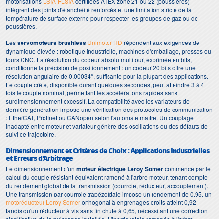
motorisations
LSIA-FLSIA
certifiées ATEX zone 21 ou 22 (poussières)
intègrent des joints d'étanchéité renforcés et une limitation stricte de la
température de surface externe pour respecter les groupes de gaz ou de
poussières.
Les
servomoteurs brushless
Unimotor HD
répondent aux exigences de
dynamique élevée : robotique industrielle, machines d'emballage, presses ou
tours CNC. La résolution du codeur absolu multitour, exprimée en bits,
conditionne la précision de positionnement : un codeur 20 bits offre une
résolution angulaire de 0,00034°, suffisante pour la plupart des applications.
Le couple crête, disponible durant quelques secondes, peut atteindre 3 à 4
fois le couple nominal, permettant les accélérations rapides sans
surdimensionnement excessif. La compatibilité avec les variateurs de
dernière génération impose une vérification des protocoles de communication
: EtherCAT, Profinet ou CANopen selon l'automate maître. Un couplage
inadapté entre moteur et variateur génère des oscillations ou des défauts de
suivi de trajectoire.
Dimensionnement et Critères de Choix : Applications Industrielles
et Erreurs d'Arbitrage
Le dimensionnement d'un
moteur électrique Leroy Somer
commence par le
calcul du couple résistant équivalent ramené à l'arbre moteur, tenant compte
du rendement global de la transmission (courroie, réducteur, accouplement).
Une transmission par courroie trapézoïdale impose un rendement de 0,95, un
motoréducteur Leroy Somer
orthogonal à engrenages droits atteint 0,92,
tandis qu'un réducteur à vis sans fin chute à 0,65, nécessitant une correction
significative de la puissance installée. L'inertie totale ramenée à l'arbre,