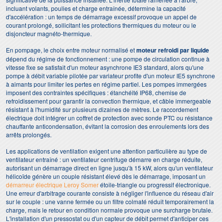
incluant volants, poulies et charge entraînée, détermine la capacité
d'accélération : un temps de démarrage excessif provoque un appel de
courant prolongé, sollicitant les protections thermiques du moteur ou le
disjoncteur magnéto-thermique.
En pompage, le choix entre moteur normalisé et
moteur refroidi par liquide
dépend du régime de fonctionnement : une pompe de circulation continue à
vitesse fixe se satisfait d'un moteur asynchrone IE3 standard, alors qu'une
pompe à débit variable pilotée par variateur profite d'un moteur IE5 synchrone
à aimants pour limiter les pertes en régime partiel. Les pompes immergées
imposent des contraintes spécifiques : étanchéité IP68, chemise de
refroidissement pour garantir la convection thermique, et câble immergeable
résistant à l'humidité sur plusieurs dizaines de mètres. Le raccordement
électrique doit intégrer un coffret de protection avec sonde PTC ou résistance
chauffante anticondensation, évitant la corrosion des enroulements lors des
arrêts prolongés.
Les applications de ventilation exigent une attention particulière au type de
ventilateur entraîné : un ventilateur centrifuge démarre en charge réduite,
autorisant un démarrage direct en ligne jusqu'à 15 kW, alors qu'un ventilateur
hélicoïde génère un couple résistant élevé dès le démarrage, imposant un
démarreur électrique Leroy Somer
étoile-triangle ou progressif électronique.
Une erreur d'arbitrage courante consiste à négliger l'influence du réseau d'air
sur le couple : une vanne fermée ou un filtre colmaté réduit temporairement la
charge, mais le retour en condition normale provoque une surcharge brutale.
L'installation d'un pressostat ou d'un capteur de débit permet d'anticiper ces