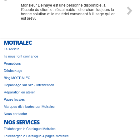
Monsieur Delhaye est une personne disponible, à
bien ri
l'écoute du client et très aimable - cherchant toujours la
bonne solution et le matériel convenant à l'usage qui en
est prévu
MOTRALEC
La société
Ils nous font confiance
Promotions
Déstockage
Blog MOTRALEC
Dépannage sur site / Intervention
Réparation en atelier
Pages locales
Marques distribuées par Motralec
Nous contacter
NOS SERVICES
Télécharger le Catalogue Motralec
Télécharger le Catalogue 4 pages Motralec