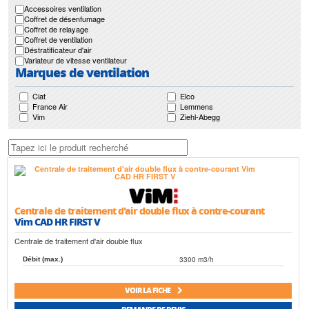
Accessoires ventilation
Coffret de désenfumage
Coffret de relayage
Coffret de ventilation
Déstratificateur d'air
Variateur de vitesse ventilateur
Marques de ventilation
Ciat
Elco
France Air
Lemmens
Vim
Ziehl-Abegg
Centrale de traitement d'air double flux à contre-courant
Vim CAD HR FIRST V
Centrale de traitement d'air double flux
3300 m3/h
Débit (max.)
VOIR LA FICHE