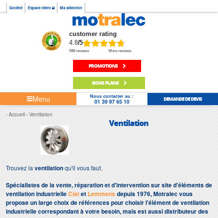
Société
Espace client
Ma sélection
customer rating
4.8
/5
598 reviews
More reviews
PROMOTIONS
BONS PLANS
Nous contacter au :
Menu
DEMANDE DE DEVIS
01 39 97 65 10
Accueil
Ventilation
Ventilation
Trouvez la
ventilation
qu'il vous faut.
Spécialistes de la vente, réparation et d'intervention sur site d'éléments de
ventilation industrielle
Ciat
et
Lemmens
depuis 1976, Motralec vous
propose un large choix de références pour choisir l'élément de ventilation
industrielle correspondant à votre besoin, mais est aussi distributeur des