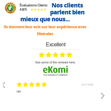
Nos clients
Évaluations Clients
4.8
/
5
parlent bien
mieux que nous...
Ils donnent leur avis sur leur expérience avec
Motralec
Excellent
see some of the reviews here.
03.2026
24.07.2026
n
ras
Monsie
 géré
l'écout
le
bonne 
i a été
est pr