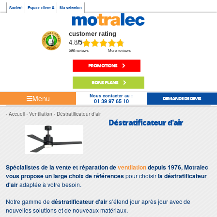
Société
Espace client
Ma sélection
customer rating
4.8
/5
598 reviews
More reviews
PROMOTIONS
BONS PLANS
Nous contacter au :
Menu
DEMANDE DE DEVIS
01 39 97 65 10
Accueil
Ventilation
Déstratificateur d'air
Déstratificateur d'air
Spécialistes de la vente et réparation de
ventilation
depuis 1976, Motralec
vous propose un large choix de références
pour choisir
la déstratificateur
d'air
adaptée à votre besoin.
Notre gamme de
déstratificateur d'air
s’étend jour après jour avec de
nouvelles solutions et de nouveaux matériaux.