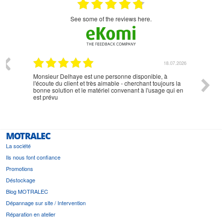
see some of the reviews here.
07.2026
18.07.2026
Monsieur Delhaye est une personne disponible, à
bien ri
l'écoute du client et très aimable - cherchant toujours la
bonne solution et le matériel convenant à l'usage qui en
est prévu
MOTRALEC
La société
Ils nous font confiance
Promotions
Déstockage
Blog MOTRALEC
Dépannage sur site / Intervention
Réparation en atelier