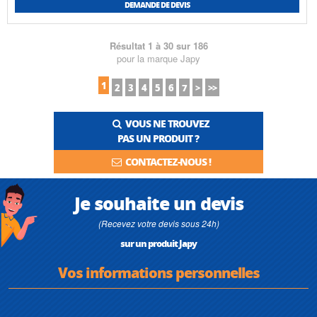
DEMANDE DE DEVIS
Résultat 1 à 30 sur 186
pour la marque Japy
1
2
3
4
5
6
7
>
>>
VOUS NE TROUVEZ
PAS UN PRODUIT ?
CONTACTEZ-NOUS !
Je souhaite un devis
(Recevez votre devis sous 24h)
sur un produit Japy
Vos informations personnelles