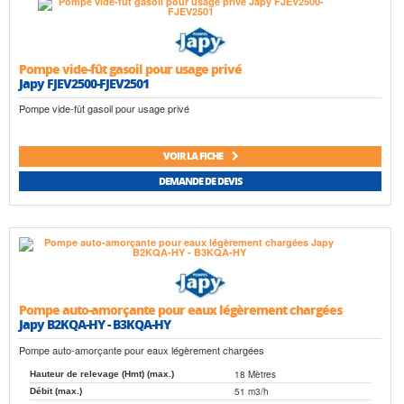
Pompe vide-fût gasoil pour usage privé
Japy FJEV2500-FJEV2501
Pompe vide-fût gasoil pour usage privé
VOIR LA FICHE
DEMANDE DE DEVIS
Pompe auto-amorçante pour eaux légèrement chargées
Japy B2KQA-HY - B3KQA-HY
Pompe auto-amorçante pour eaux légèrement chargées
18 Mètres
Hauteur de relevage (Hmt) (max.)
51 m3/h
Débit (max.)