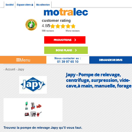
Société
Espace client
Ma sélection
customer rating
4.8
/5
598 reviews
More reviews
PROMOTIONS
BONS PLANS
Nous contacter au :
Menu
DEMANDE DE DEVIS
01 39 97 65 10
Accueil
Japy
Japy - Pompe de relevage,
centrifuge, surpression, vide-
cave,à main, manuelle, forage
Trouvez la pompe de relevage Japy qu'il vous faut.