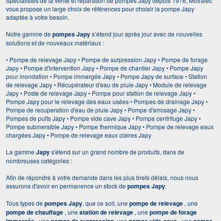
Spécialistes de la vente et réparation de pompes Japy depuis 1976, Motralec
vous propose un large choix de références pour choisir la pompe Japy
adaptée à votre besoin.
Notre gamme de
pompes
Japy
s’étend jour après jour avec de nouvelles
solutions et de nouveaux matériaux :
• Pompe de relevage Japy • Pompe de surpression Japy • Pompe de forage
Japy • Pompe d'intervention Japy • Pompe de chantier Japy • Pompe Japy
pour inondation • Pompe immergée Japy • Pompe Japy de surface • Station
de relevage Japy • Récupérateur d'eau de pluie Japy • Module de relevage
Japy • Poste de relevage Japy • Pompe pour station de relevage Japy •
Pompe Japy pour le relevage des eaux usées • Pompes de drainage Japy •
Pompe de recuperation d'eau de pluie Japy • Pompe d'arrosage Japy •
Pompes de puits Japy • Pompe vide cave Japy • Pompe centrifuge Japy •
Pompe submersible Japy • Pompe thermique Japy • Pompe de relevage eaux
chargées Japy • Pompe de relevage eaux claires Japy
La gamme
Japy
s'étend sur un grand nombre de produits, dans de
nombreuses catégories :
Afin de répondre à votre demande dans les plus brefs délais, nous nous
assurons d'avoir en permanence un stock de
pompes Japy
.
Tous types de
pompes Japy
, que ce soit, une
pompe de relevage
, une
pompe de chauffage
, une
station de relevage
, une
pompe de forage
, une
, une
, une