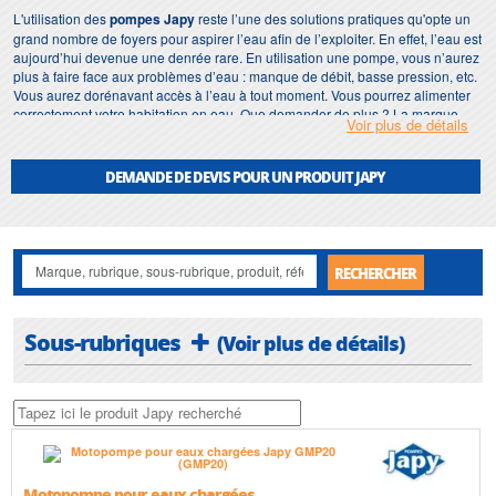
L'utilisation des
pompes Japy
reste l’une des solutions pratiques qu'opte un
grand nombre de foyers pour aspirer l’eau afin de l’exploiter. En effet, l’eau est
aujourd’hui devenue une denrée rare. En utilisation une pompe, vous n’aurez
plus à faire face aux problèmes d’eau : manque de débit, basse pression, etc.
Vous aurez dorénavant accès à l’eau à tout moment. Vous pourrez alimenter
correctement votre habitation en eau. Que demander de plus ? La marque
Voir plus de détails
pompe
Japy
reste parmi les meilleures à envisager si vous avez envie
d’investir dans l’achat d’une pompe. C’est une entreprise historique se basant
en Franche-Comté. Elle fut fondée en 1777 par Frédéric Japy.
DEMANDE DE DEVIS POUR UN PRODUIT JAPY
Sa firme, à cette époque jusqu’à nos jours, propose diverses solutions de
pompage partout à travers la planète. Du pompage pour l’irrigation en milieu
maritime, en passant par la gamme de pompes ATEX et la célèbre pompe
manuelle
Japy
à usage domestique, vous trouverez chez
Japy
l’univers de la
RECHERCHER
pompe à portée de main. À noter que l’entreprise ne cesse de se développer
et améliore année après année leurs services afin d’offrir à sa clientèle
internationale des solutions pratiques et à long terme.
Pompes
Japy
fabrique
Sous-rubriques
(Voir plus de détails)
des pompes de qualité d’exception pour répondre efficacement aux besoins
des utilisateurs.
Japy
propose diverses pompes utiles pour divers secteurs
d’activités : maritime, industrie, usage particulier, BTP, énergie, pétrochimie…
Motopompe pour eaux chargées