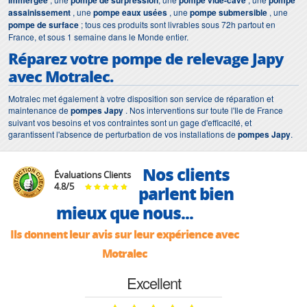
immergée
pompe de surpression
pompe vide-cave
pompe
assainissement
, une
pompe eaux usées
, une
pompe submersible
, une
pompe de surface
; tous ces produits sont livrables sous 72h partout en
France, et sous 1 semaine dans le Monde entier.
Réparez votre pompe de relevage Japy
avec Motralec.
Motralec met également à votre disposition son service de réparation et
maintenance de
pompes Japy
. Nos interventions sur toute l'Ile de France
suivant vos besoins et vos contraintes sont un gage d'efficacité, et
garantissent l'absence de perturbation de vos installations de
pompes Japy
.
Nos clients
Évaluations Clients
4.8
/
5
parlent bien
mieux que nous...
Ils donnent leur avis sur leur expérience avec
Motralec
Excellent