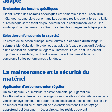
adapté
Evaluation des besoins spécifiques
L'identification des
besoins spécifiques
est primordiale lors du choix d'un
mélangeur submersible performant. Les paramètres tels que la
force
, la taille
et l'esthétique sont essentiels pour déterminer la configuration idéale. Une
étude approfondie permet de créer un
cahier des charges technique
précis.
Sélection en fonction de la capacité
Le critère de sélection principal reste toutefois la
capacité du mélangeur
submersible
. Cette dernière doit être adaptée à l'usage prévu, qu'il s'agisse
d'une application industrielle légère ou intensive. Le coût est un élément
important à considérer, car il faut trouver une solution rentable sans
compromettre les performances attendues.
La maintenance et la sécurité du
matériel
Application d'un bon entretien régulier
Un soin rigoureux et méticuleux est fondamental pour garantir la
fonctionnalité optimale
des mélangeurs submersibles. Cela débute avec une
vérification systématique de l'appareil, en focalisant sur les éléments clés afin
de repérer tout indice d'usure ou de dysfonctionnement. Un
nettoyage
approfondi
est également nécessaire, car les résidus peuvent