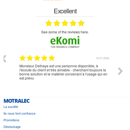
Excellent
see some of the reviews here.
07.2026
18.07.2026
Monsieur Delhaye est une personne disponible, à
bien ri
l'écoute du client et très aimable - cherchant toujours la
bonne solution et le matériel convenant à l'usage qui en
est prévu
MOTRALEC
La société
Ils nous font confiance
Promotions
Déstockage