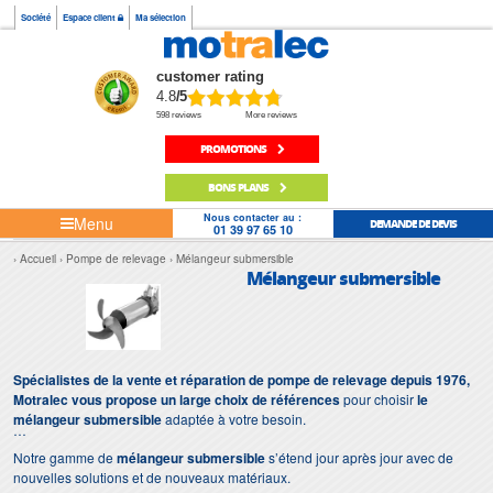
Société
Espace client
Ma sélection
customer rating
4.8
/5
598 reviews
More reviews
PROMOTIONS
BONS PLANS
Nous contacter au :
Menu
DEMANDE DE DEVIS
01 39 97 65 10
Accueil
Pompe de relevage
Mélangeur submersible
Mélangeur submersible
Spécialistes de la vente et réparation de pompe de relevage depuis 1976,
Motralec vous propose un large choix de références
pour choisir
le
mélangeur submersible
adaptée à votre besoin.
Notre gamme de
mélangeur submersible
s’étend jour après jour avec de
nouvelles solutions et de nouveaux matériaux.