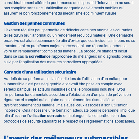
considérablement altérer la performance du dispositif. L'intervention ne serait
pas complète sans une lubrification adéquate des éléments mobiles qui
assurent le bon fonctionnement du mécanisme et diminuent l'usure.
Gestion des pannes communes
L'examen régulier peut permettre de détecter certaines anomalies courantes
telles qu'un bruit anormal ou un rendement réduit du matériel. Une démarche
proactive est alors recommandée afin d'éviter que ces incidents mineurs ne se
transforment en problèmes majeurs nécessitant une réparation onéreuse
voire un remplacement complet du matériel. La procédure standard inclut
dans ce cas la
sorveillance rapprochée
du mélangeur, un diagnostic précis
suivi par l'application des mesures correctives appropriées.
Garantie d'une utilisation sécuritaire
Au-delà de sa performance, la sécurité lors de l'utilisation d'un mélangeur
submersible n'est pas négligeable et devrait être prise en compte avec
sérieux par tous les acteurs impliqués dans le processus industriel. D'où
l'importance fondamentale accordée à l'élaboration d’un plan de prévention
rigoureux et complet qui englobe non seulement les risques liés au
dysfonctionnement du matériel, mais aussi ceux associés à son utilisation
incorrecte. Cela nécessite une formation adéquate pour le personnel impliqué
afin d'assurer
l'utilisation correcte
du mélangeur, la compréhension des
protocoles de sécurité standard et le respect des réglementations applicables.
L'avenir des mélangeurs submersibles