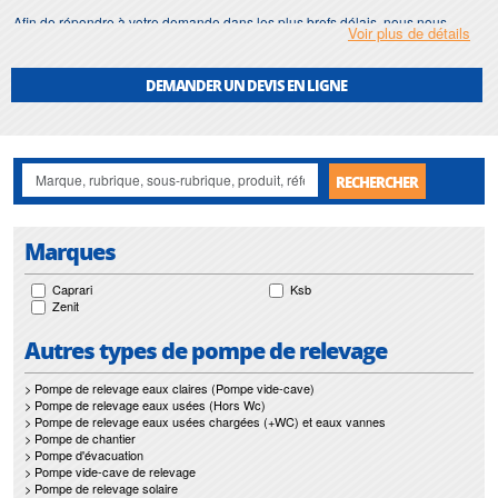
Afin de répondre à votre demande dans les plus brefs délais, nous nous
Voir plus de détails
assurons d'avoir en permanence un stock important de
mélangeur
submersible
.
DEMANDER UN DEVIS EN LIGNE
Motralec
met également à votre disposition son service de réparation et
maintenance de
mélangeur submersible
.
Nos interventions sur toute l'Ile de France suivant vos besoins et vos
contraintes sont un gage d'efficacité, et garantissent l'absence de perturbation
RECHERCHER
de vos installations.
Marques
Caprari
Ksb
Zenit
Autres types de pompe de relevage
> Pompe de relevage eaux claires (Pompe vide-cave)
> Pompe de relevage eaux usées (Hors Wc)
> Pompe de relevage eaux usées chargées (+WC) et eaux vannes
> Pompe de chantier
> Pompe d'évacuation
> Pompe vide-cave de relevage
> Pompe de relevage solaire