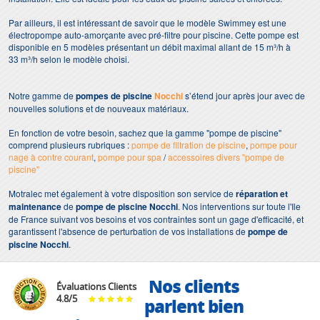
Par ailleurs, il est intéressant de savoir que le modèle Swimmey est une
électropompe auto-amorçante avec pré-filtre pour piscine. Cette pompe est
disponible en 5 modèles présentant un débit maximal allant de 15 m³/h à
33 m³/h selon le modèle choisi.
Notre gamme de
pompes de piscine
Nocchi
s’étend jour après jour avec de
nouvelles solutions et de nouveaux matériaux.
En fonction de votre besoin, sachez que la gamme "pompe de piscine"
comprend plusieurs rubriques :
pompe de filtration de piscine
,
pompe pour
nage à contre courant
,
pompe pour spa
/
accessoires divers "pompe de
piscine"
Motralec met également à votre disposition son service de
réparation et
maintenance
de
pompe de piscine
Nocchi
. Nos interventions sur toute l'Ile
de France suivant vos besoins et vos contraintes sont un gage d'efficacité, et
garantissent l'absence de perturbation de vos installations de
pompe de
piscine Nocchi
.
Nos clients
Évaluations Clients
4.8
/
5
parlent bien