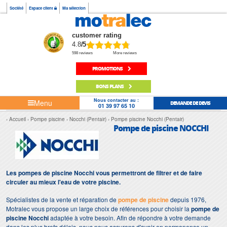
Société
Espace client
Ma sélection
customer rating
4.8
/5
598 reviews
More reviews
PROMOTIONS
BONS PLANS
Nous contacter au :
Menu
DEMANDE DE DEVIS
01 39 97 65 10
Accueil
Pompe piscine
Nocchi (Pentair)
Pompe piscine Nocchi (Pentair)
Pompe de piscine NOCCHI
Les pompes de piscine Nocchi vous permettront de filtrer et de faire
circuler au mieux l'eau de votre piscine.
Spécialistes de la vente et réparation de
pompe de piscine
depuis 1976,
Motralec vous propose un large choix de références pour choisir la
pompe de
piscine Nocchi
adaptée à votre besoin. Afin de répondre à votre demande
dans les plus brefs délais, nous nous assurons d'avoir en permanence un