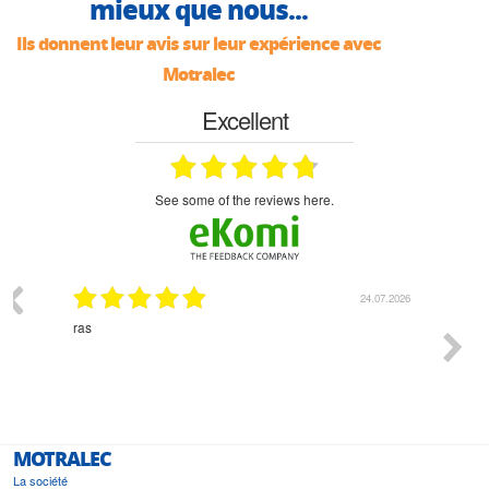
mieux que nous...
Ils donnent leur avis sur leur expérience avec
Motralec
Excellent
see some of the reviews here.
07.2026
18.07.2026
Monsieur Delhaye est une personne disponible, à
bien ri
l'écoute du client et très aimable - cherchant toujours la
bonne solution et le matériel convenant à l'usage qui en
est prévu
MOTRALEC
La société