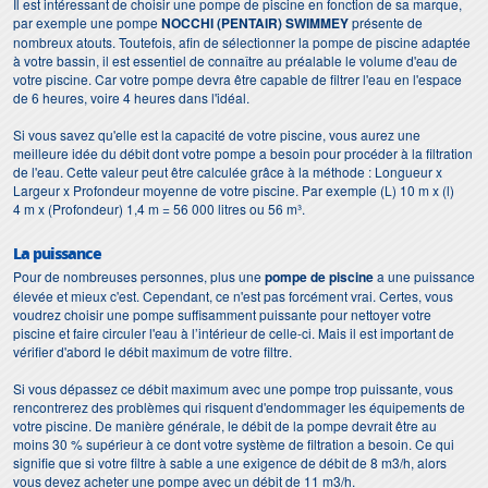
Il est intéressant de choisir une pompe de piscine en fonction de sa marque,
par exemple une pompe
NOCCHI (PENTAIR) SWIMMEY
présente de
nombreux atouts. Toutefois, afin de sélectionner la pompe de piscine adaptée
à votre bassin, il est essentiel de connaître au préalable le volume d'eau de
votre piscine. Car votre pompe devra être capable de filtrer l'eau en l'espace
de 6 heures, voire 4 heures dans l'idéal.
Si vous savez qu'elle est la capacité de votre piscine, vous aurez une
meilleure idée du débit dont votre pompe a besoin pour procéder à la filtration
de l'eau. Cette valeur peut être calculée grâce à la méthode : Longueur x
Largeur x Profondeur moyenne de votre piscine. Par exemple (L) 10 m x (l)
4 m x (Profondeur) 1,4 m = 56 000 litres ou 56 m³.
La puissance
Pour de nombreuses personnes, plus une
pompe de piscine
a une puissance
élevée et mieux c'est. Cependant, ce n'est pas forcément vrai. Certes, vous
voudrez choisir une pompe suffisamment puissante pour nettoyer votre
piscine et faire circuler l'eau à l’intérieur de celle-ci. Mais il est important de
vérifier d'abord le débit maximum de votre filtre.
Si vous dépassez ce débit maximum avec une pompe trop puissante, vous
rencontrerez des problèmes qui risquent d'endommager les équipements de
votre piscine. De manière générale, le débit de la pompe devrait être au
moins 30 % supérieur à ce dont votre système de filtration a besoin. Ce qui
signifie que si votre filtre à sable a une exigence de débit de 8 m3/h, alors
vous devez acheter une pompe avec un débit de 11 m3/h.