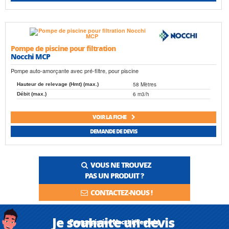
Pompe de piscine pour filtration
Nocchi MCP
Pompe auto-amorçante avec pré-filtre, pour piscine
58 Mètres
Hauteur de relevage (Hmt) (max.)
6 m3/h
Débit (max.)
VOIR LA FICHE
DEMANDE DE DEVIS
VOUS NE TROUVEZ
PAS UN PRODUIT ?
CONTACTEZ-NOUS !
Je souhaite un devis
Pompe piscine Nocchi (Pentair)