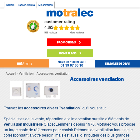
Société
Espace client
Ma sélection
customer rating
4.8
/5
598 reviews
More reviews
PROMOTIONS
BONS PLANS
Nous contacter au :
Menu
DEMANDE DE DEVIS
01 39 97 65 10
Accueil
Ventilation
Accessoires ventilation
Accessoires ventilation
Trouvez les
accessoires divers "ventilation"
qu'il vous faut.
Spécialistes de la vente, réparation et d'intervention sur site d'éléments de
ventilation industrielle
Ciat et Lemmens depuis 1976, Motralec vous propose
un large choix de références pour choisir l'élément de ventilation industrielle
correspondant à votre besoin, mais est aussi distributeur des plus grandes