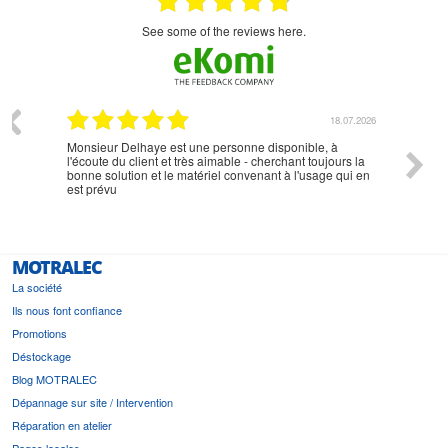
see some of the reviews here.
07.2026
18.07.2026
Monsieur Delhaye est une personne disponible, à
bien ri
l'écoute du client et très aimable - cherchant toujours la
bonne solution et le matériel convenant à l'usage qui en
est prévu
MOTRALEC
La société
Ils nous font confiance
Promotions
Déstockage
Blog MOTRALEC
Dépannage sur site / Intervention
Réparation en atelier