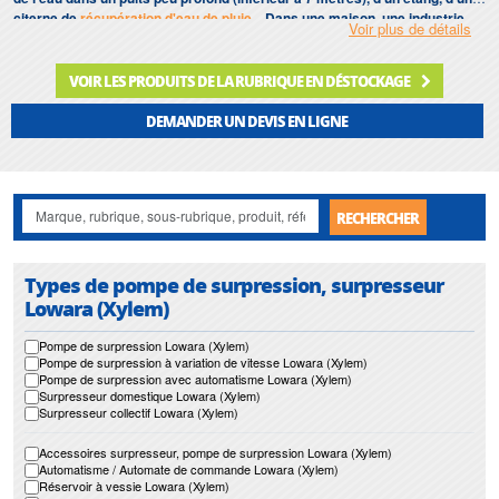
citerne de
récupération d'eau de pluie
... Dans une maison, une industrie,
Voir plus de détails
ou un groupement d'habitation (on parlera dans ce cas plutôt de
surpresseur
), ce type de pompe permet de véhiculer en un rien de temps
de l'eau claire sous pression en plus ou moins grande quantité, et ce, en
VOIR LES PRODUITS DE LA RUBRIQUE EN DÉSTOCKAGE
fonction de la demande.
DEMANDER UN DEVIS EN LIGNE
Notre gamme de
pompe de surpression, surpresseur
s’étend jour après jour
avec de nouvelles solutions et de nouveaux matériaux.
RECHERCHER
Types de pompe de surpression, surpresseur
Lowara (Xylem)
Pompe de surpression Lowara (Xylem)
Pompe de surpression à variation de vitesse Lowara (Xylem)
Pompe de surpression avec automatisme Lowara (Xylem)
Surpresseur domestique Lowara (Xylem)
Surpresseur collectif Lowara (Xylem)
Accessoires surpresseur, pompe de surpression Lowara (Xylem)
Automatisme / Automate de commande Lowara (Xylem)
Réservoir à vessie Lowara (Xylem)