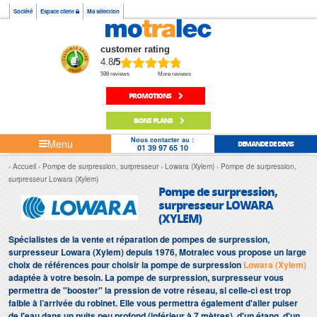
Société
Espace client
Ma sélection
customer rating
4.8
/5
598 reviews
More reviews
PROMOTIONS
BONS PLANS
Nous contacter au :
Menu
DEMANDE DE DEVIS
01 39 97 65 10
Accueil
Pompe de surpression, surpresseur
Lowara (Xylem)
Pompe de surpression,
surpresseur Lowara (Xylem)
Pompe de surpression,
surpresseur LOWARA
(XYLEM)
Spécialistes de la vente et réparation de pompes de surpression,
surpresseur Lowara (Xylem) depuis 1976, Motralec vous propose un large
choix de références pour choisir la pompe de surpression
Lowara (Xylem)
adaptée à votre besoin. La pompe de surpression, surpresseur vous
permettra de "booster" la pression de votre réseau, si celle-ci est trop
faible à l’arrivée du robinet. Elle vous permettra également d'aller puiser
de l'eau dans un puits peu profond (inférieur à 7 mètres), d'un étang, d'une