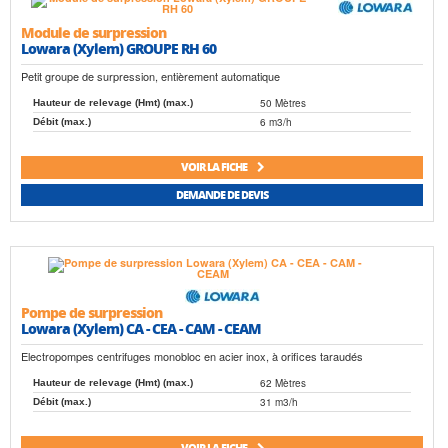
Module de surpression
Lowara (Xylem) GROUPE RH 60
Petit groupe de surpression, entièrement automatique
50 Mètres
Hauteur de relevage (Hmt) (max.)
6 m3/h
Débit (max.)
VOIR LA FICHE
DEMANDE DE DEVIS
Pompe de surpression
Lowara (Xylem) CA - CEA - CAM - CEAM
Electropompes centrifuges monobloc en acier inox, à orifices taraudés
62 Mètres
Hauteur de relevage (Hmt) (max.)
31 m3/h
Débit (max.)
VOIR LA FICHE