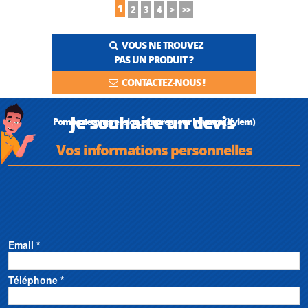
1
2
3
4
>
>>
VOUS NE TROUVEZ
PAS UN PRODUIT ?
CONTACTEZ-NOUS !
Je souhaite un devis
Pompe de surpression, surpresseur Lowara (Xylem)
Vos informations personnelles
Email *
Téléphone *