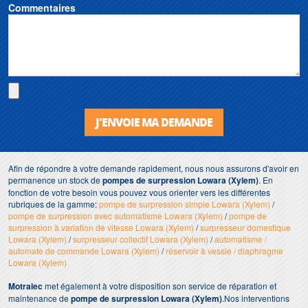
Commentaires
J'ENVOIE MA DEMANDE
Afin de répondre à votre demande rapidement, nous nous assurons d'avoir en
permanence un stock de
pompes de surpression Lowara (Xylem)
. En
fonction de votre besoin vous pouvez vous orienter vers les différentes
rubriques de la gamme:
pompe de surpression simple Lowara (Xylem)
/
pompe de surpression avec automatisme Lowara (Xylem)
/
pompe de
surpression à variation de vitesse Lowara (Xylem)
/
surpresseur domestique
Lowara (Xylem)
/
surpresseur collectif Lowara (Xylem)
/
automatisme /
automate de commande Lowara (Xylem)
/
réservoir à vessie / diaphragme
Lowara (Xylem)
Motralec
met également à votre disposition son service de réparation et
maintenance de
pompe de surpression Lowara (Xylem)
.Nos interventions