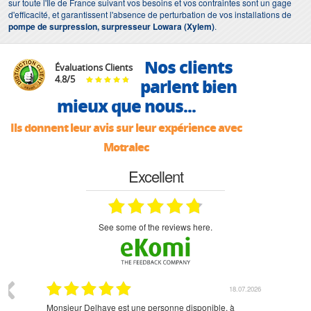
sur toute l'Ile de France suivant vos besoins et vos contraintes sont un gage
d'efficacité, et garantissent l'absence de perturbation de vos installations de
pompe de surpression, surpresseur Lowara (Xylem)
.
Nos clients
Évaluations Clients
4.8
/
5
parlent bien
mieux que nous...
Ils donnent leur avis sur leur expérience avec
Motralec
Excellent
see some of the reviews here.
07.2026
18.07.2026
Monsieur Delhaye est une personne disponible, à
bien ri