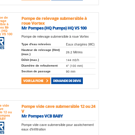
Pompe de relevage submersible à
roue Vortex
Mr Pompes (HQ Pumps) HQ VS 100
Pompe de relevage submersible à roue Vortex
Eaux chargées (WC)
Type d'eau relevées
Hauteur de relevage (Hmt)
26.2 Mètres
(max.)
144 m3/h
Débit (max.)
4" (100 mm)
Diamètre de refoulement
90 mm
Section de passage
VOIR LA FICHE
DEMANDE DE DEVIS
Pompe vide cave submersible 12 ou 24
V
Mr Pompes VCB BABY
Pompe vide cave submersible pour assèchement
eaux d'infiltration