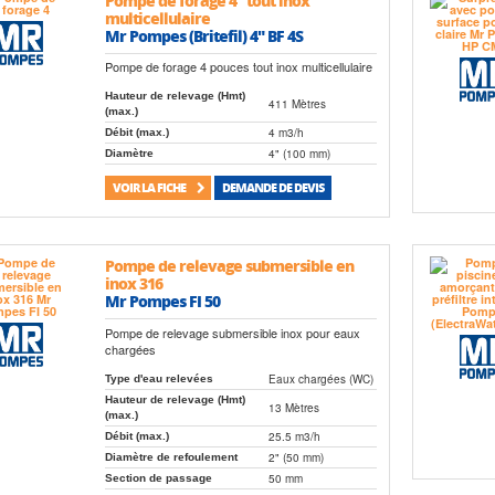
multicellulaire
Mr Pompes (Britefil) 4" BF 4S
Pompe de forage 4 pouces tout inox multicellulaire
Hauteur de relevage (Hmt)
411 Mètres
(max.)
4 m3/h
Débit (max.)
4" (100 mm)
Diamètre
VOIR LA FICHE
DEMANDE DE DEVIS
Pompe de relevage submersible en
inox 316
Mr Pompes FI 50
Pompe de relevage submersible inox pour eaux
chargées
Eaux chargées (WC)
Type d'eau relevées
Hauteur de relevage (Hmt)
13 Mètres
(max.)
25.5 m3/h
Débit (max.)
2" (50 mm)
Diamètre de refoulement
50 mm
Section de passage