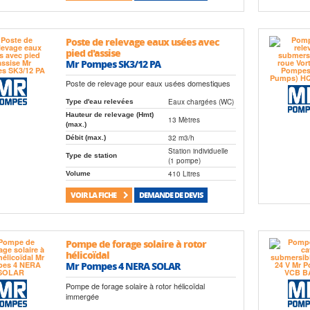
Poste de relevage eaux usées avec
pied d'assise
Mr Pompes SK3/12 PA
Poste de relevage pour eaux usées domestiques
Eaux chargées (WC)
Type d'eau relevées
Hauteur de relevage (Hmt)
13 Mètres
(max.)
32 m3/h
Débit (max.)
Station individuelle
Type de station
(1 pompe)
410 Litres
Volume
VOIR LA FICHE
DEMANDE DE DEVIS
Pompe de forage solaire à rotor
hélicoïdal
Mr Pompes 4 NERA SOLAR
Pompe de forage solaire à rotor hélicoïdal
immergée