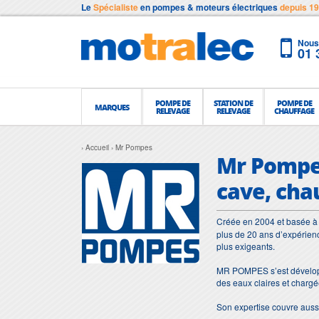
Le
Spécialiste
en pompes & moteurs électriques
depuis 1
Nous 
01 
POMPE DE
STATION DE
POMPE DE
MARQUES
RELEVAGE
RELEVAGE
CHAUFFAGE
Accueil
Mr Pompes
Mr Pompes
cave, cha
Créée en 2004 et basée à
plus de 20 ans d’expérienc
plus exigeants.
MR POMPES s’est développé
des eaux claires et chargé
Son expertise couvre aussi 