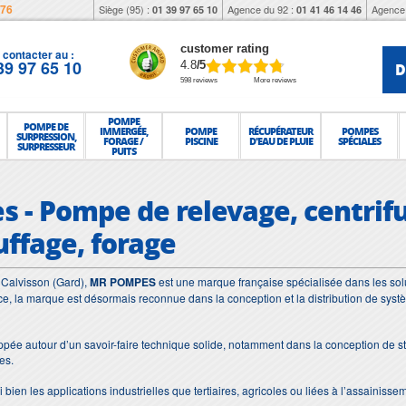
976
Siège (95) :
Agence du 92 :
Agence 
01 39 97 65 10
01 41 46 14 46
customer rating
contacter au :
39 97 65 10
D
4.8
/5
598 reviews
More reviews
POMPE
POMPE DE
IMMERGÉE,
POMPE
RÉCUPÉRATEUR
POMPES
SURPRESSION,
FORAGE /
PISCINE
D'EAU DE PLUIE
SPÉCIALES
SURPRESSEUR
PUITS
 - Pompe de relevage, centrifu
uffage, forage
 Calvisson (Gard),
MR POMPES
est une marque française spécialisée dans les sol
e, la marque est désormais reconnue dans la conception et la distribution de syst
e autour d’un savoir-faire technique solide, notamment dans la conception de sta
es.
bien les applications industrielles que tertiaires, agricoles ou liées à l’assainisse