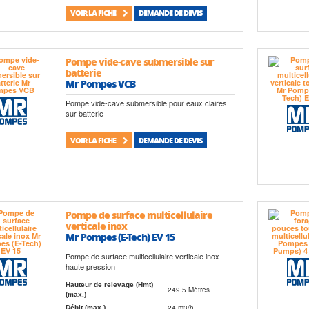
VOIR LA FICHE
DEMANDE DE DEVIS
Pompe vide-cave submersible sur
batterie
Mr Pompes VCB
Pompe vide-cave submersible pour eaux claires
sur batterie
VOIR LA FICHE
DEMANDE DE DEVIS
Pompe de surface multicellulaire
verticale inox
Mr Pompes (E-Tech) EV 15
Pompe de surface multicellulaire verticale inox
haute pression
Hauteur de relevage (Hmt)
249.5 Mètres
(max.)
24 m3/h
Débit (max.)