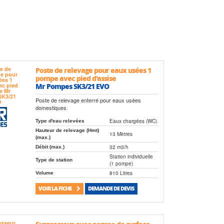
Poste de relevage pour eaux usées 1
pompe avec pied d'assise
Mr Pompes SK3/21 EVO
Poste de relevage enterré pour eaux usées
domestiques
Eaux chargées (WC)
Type d'eau relevées
Hauteur de relevage (Hmt)
13 Mètres
(max.)
32 m3/h
Débit (max.)
Station individuelle
Type de station
(1 pompe)
810 Litres
Volume
VOIR LA FICHE
DEMANDE DE DEVIS
Surpresseur avec pompe de surface