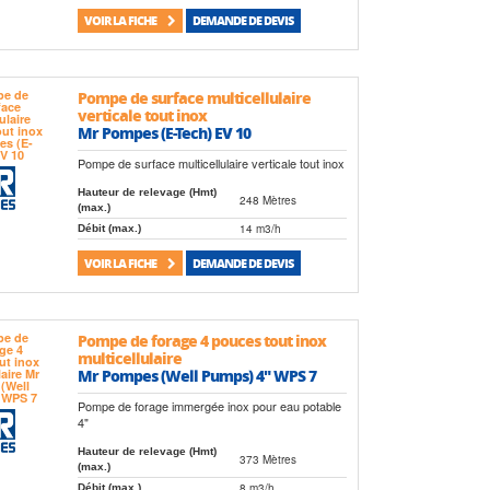
VOIR LA FICHE
DEMANDE DE DEVIS
Pompe de surface multicellulaire
verticale tout inox
Mr Pompes (E-Tech) EV 10
Pompe de surface multicellulaire verticale tout inox
Hauteur de relevage (Hmt)
248 Mètres
(max.)
14 m3/h
Débit (max.)
VOIR LA FICHE
DEMANDE DE DEVIS
Pompe de forage 4 pouces tout inox
multicellulaire
Mr Pompes (Well Pumps) 4" WPS 7
Pompe de forage immergée inox pour eau potable
4"
Hauteur de relevage (Hmt)
373 Mètres
(max.)
8 m3/h
Débit (max.)