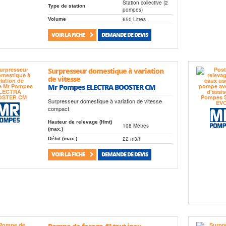
Station collective (2
Type de station
pompes)
650 Litres
Volume
VOIR LA FICHE
DEMANDE DE DEVIS
Surpresseur domestique à variation
de vitesse
Mr Pompes ELECTRA BOOSTER CM
Surpresseur domestique à variation de vitesse
compact
Hauteur de relevage (Hmt)
108 Mètres
(max.)
22 m3/h
Débit (max.)
VOIR LA FICHE
DEMANDE DE DEVIS
Pompe de forage 4" tout inox