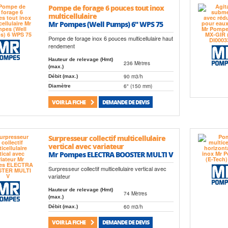
Pompe de forage 6 pouces tout inox
multicellulaire
Mr Pompes (Well Pumps) 6" WPS 75
Pompe de forage inox 6 pouces multicellulaire haut
rendement
Hauteur de relevage (Hmt)
236 Mètres
(max.)
90 m3/h
Débit (max.)
6" (150 mm)
Diamètre
VOIR LA FICHE
DEMANDE DE DEVIS
Surpresseur collectif multicellulaire
vertical avec variateur
Mr Pompes ELECTRA BOOSTER MULTI V
Surpresseur collectif multicellulaire vertical avec
variateur
Hauteur de relevage (Hmt)
74 Mètres
(max.)
60 m3/h
Débit (max.)
VOIR LA FICHE
DEMANDE DE DEVIS