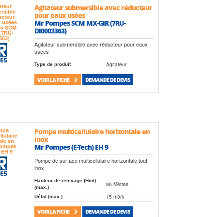
Agitateur submersible avec réducteur
pour eaux usées
Mr Pompes SCM MX-GIR (7RU-
DI0003363)
Agitateur submersible avec réducteur pour eaux
usées
Agitateur
Type de produit
VOIR LA FICHE
DEMANDE DE DEVIS
Pompe multicellulaire horizontale en
inox
Mr Pompes (E-Tech) EH 9
Pompe de surface multicellulaire horizontale tout
inox
Hauteur de relevage (Hmt)
96 Mètres
(max.)
15 m3/h
Débit (max.)
VOIR LA FICHE
DEMANDE DE DEVIS