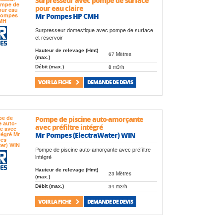
pour eau claire
Mr Pompes HP CMH
Surpresseur domestique avec pompe de surface
et réservoir
Hauteur de relevage (Hmt)
67 Mètres
(max.)
8 m3/h
Débit (max.)
VOIR LA FICHE
DEMANDE DE DEVIS
Pompe de piscine auto-amorçante
avec préfiltre intégré
Mr Pompes (ElectraWater) WIN
Pompe de piscine auto-amorçante avec préfiltre
intégré
Hauteur de relevage (Hmt)
23 Mètres
(max.)
34 m3/h
Débit (max.)
VOIR LA FICHE
DEMANDE DE DEVIS