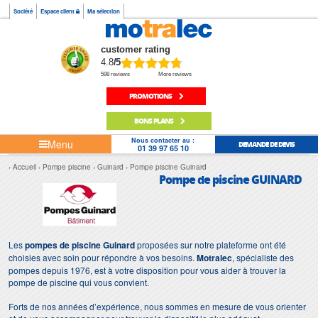
Société
Espace client
Ma sélection
customer rating
4.8
/5
598 reviews
More reviews
PROMOTIONS
BONS PLANS
Nous contacter au :
Menu
DEMANDE DE DEVIS
01 39 97 65 10
Accueil
Pompe piscine
Guinard
Pompe piscine Guinard
Pompe de piscine GUINARD
Les
pompes de piscine Guinard
proposées sur notre plateforme ont été
choisies avec soin pour répondre à vos besoins.
Motralec
, spécialiste des
pompes depuis 1976, est à votre disposition pour vous aider à trouver la
pompe de piscine qui vous convient.
Forts de nos années d’expérience, nous sommes en mesure de vous orienter