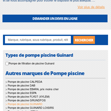
et de vous accompagner pour trouver le dispositif le plus adéquat.
Voir plus de détails
Sur notre site, vous trouverez toutes les
pompes de piscine Guinard
au
meilleur prix. Pour faire de réelles économies, ne manquez pas nos
promotions pour profiter d’une réduction importante.
DEMANDER UN DEVIS EN LIGNE
RECHERCHER
Types de pompe piscine Guinard
Pompe de filtration de piscine Guinard
Autres marques de Pompe piscine
> Pompe de piscine CALPEDA
> Pompe de piscine DAB
> Pompe de piscine EBARA, prix moins cher
> Pompe de piscine ESPA
> Pompe de piscine FLYGT (XYLEM)
> Pompe de piscine GRUNDFOS
> Pompe de piscine GUINARD
> Pompe de piscine GUINARD LOISIRS