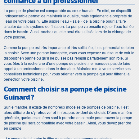
confiance à un professionnel
La pompe de piscine est comparable au cœur humain. En effet, ce dispositif
indispensable permet de maintenir la qualité, mais également la propreté de
l’eau de votre bassin. Elle aspire l’eau « sale » de la piscine pour la faire
circuler dans le système de filtration. La pompe va ensuite rejeter l’eau traitée
dans le bassin. Aussi, sachez qu’elle peut être utilisée lors de la vidange de
votre piscine.
Comme la pompe est très importante et très sollicitée, il est primordial de bien
la choisir. Avec une pompe inadaptée, vous vous exposez au risque de voir le
dispositif en panne ou qu’il ne puisse pas remplir parfaitement son rôle. Si
vous êtes à la recherche d’une pompe de piscine, ne manquez pas de faire
appel à un professionnel dans le domaine. Motralec met à votre service ses
conseillers techniciens pour vous orienter vers la pompe qui peut filtrer à la
perfection votre piscine.
Comment choisir sa
pompe de piscine
Guinard
?
Sur le marché, il existe de nombreux modèles de pompes de piscine. Il est
alors difficile de s’y retrouver et il n’est pas évident de choisir. D’une manière
générale, quelques critères sont à prendre en compte pour trouver la pompe
de piscine qui sera compatible avec votre bassin. Ainsi, vous devez prendre
en compte :
- La compatibilité entre le filtre de piscine et la pompe de piscine