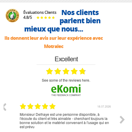
Nos clients
Évaluations Clients
4.8
/
5
parlent bien
mieux que nous...
Ils donnent leur avis sur leur expérience avec
Motralec
Excellent
see some of the reviews here.
07.2026
18.07.2026
Monsieur Delhaye est une personne disponible, à
bien ri
l'écoute du client et très aimable - cherchant toujours la
bonne solution et le matériel convenant à l'usage qui en
est prévu