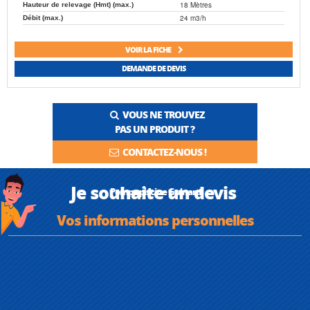
18 Mètres
Hauteur de relevage (Hmt) (max.)
24 m3/h
Débit (max.)
VOIR LA FICHE
DEMANDE DE DEVIS
VOUS NE TROUVEZ
PAS UN PRODUIT ?
CONTACTEZ-NOUS !
Je souhaite un devis
Pompe piscine Guinard
Vos informations personnelles