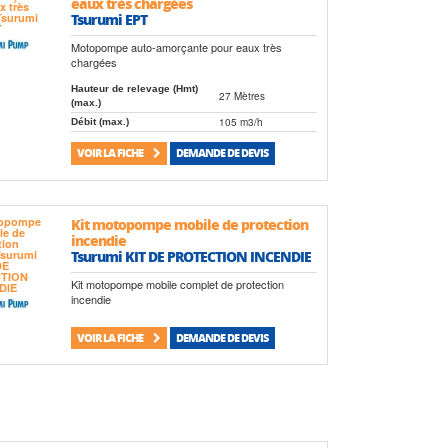
eaux très chargées
Tsurumi EPT
Motopompe auto-amorçante pour eaux très
chargées
Hauteur de relevage (Hmt)
27 Mètres
(max.)
105 m3/h
Débit (max.)
VOIR LA FICHE
DEMANDE DE DEVIS
Kit motopompe mobile de protection
incendie
Tsurumi KIT DE PROTECTION INCENDIE
Kit motopompe mobile complet de protection
incendie
VOIR LA FICHE
DEMANDE DE DEVIS