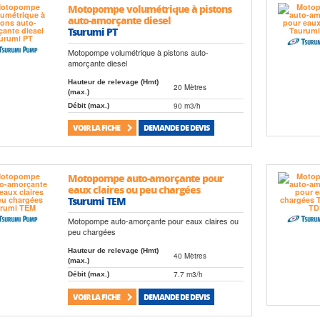
Motopompe volumétrique à pistons
auto-amorçante diesel
Tsurumi PT
Motopompe volumétrique à pistons auto-
amorçante diesel
Hauteur de relevage (Hmt)
20 Mètres
(max.)
90 m3/h
Débit (max.)
VOIR LA FICHE
DEMANDE DE DEVIS
Motopompe auto-amorçante pour
eaux claires ou peu chargées
Tsurumi TEM
Motopompe auto-amorçante pour eaux claires ou
peu chargées
Hauteur de relevage (Hmt)
40 Mètres
(max.)
7.7 m3/h
Débit (max.)
VOIR LA FICHE
DEMANDE DE DEVIS