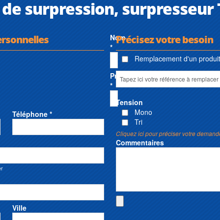
de surpression, surpresseur
ersonnelles
Nom
Précisez votre besoin
*
Remplacement d'un produit 
Prénom
*
Tension
Mono
Téléphone *
Tri
Cliquez ici pour préciser votre demand
Commentaires
er
Ville