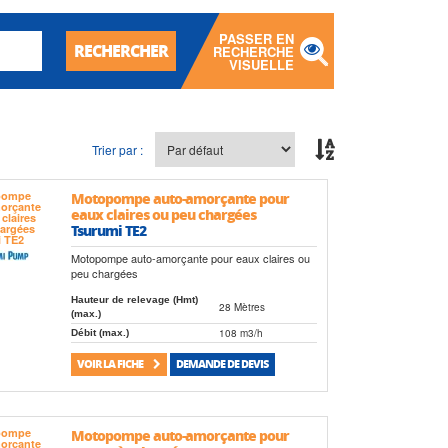
PASSER EN
RECHERCHER
RECHERCHE
VISUELLE
Trier par :
Motopompe auto-amorçante pour
eaux claires ou peu chargées
Tsurumi TE2
Motopompe auto-amorçante pour eaux claires ou
peu chargées
Hauteur de relevage (Hmt)
28 Mètres
(max.)
108 m3/h
Débit (max.)
VOIR LA FICHE
DEMANDE DE DEVIS
Motopompe auto-amorçante pour