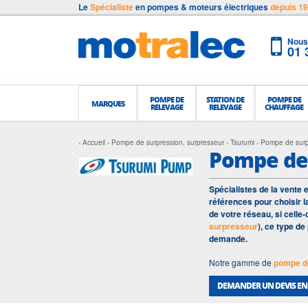
Le
Spécialiste
en pompes & moteurs électriques
depuis 1
Nous 
01 
POMPE DE
STATION DE
POMPE DE
MARQUES
RELEVAGE
RELEVAGE
CHAUFFAGE
Accueil
Pompe de surpression, surpresseur
Tsurumi
Pompe de surpr
Pompe de
Spécialistes de la vente
références pour choisir 
de votre réseau, si celle-
surpresseur
), ce type d
demande.
Notre gamme de
pompe de
DEMANDER UN DEVIS EN