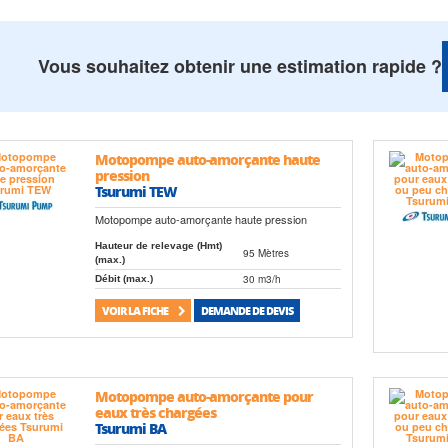
Vous souhaitez obtenir une estimation rapide ?
Motopompe auto-amorçante haute
pression
Tsurumi TEW
Motopompe auto-amorçante haute pression
Hauteur de relevage (Hmt)
95 Mètres
(max.)
30 m3/h
Débit (max.)
VOIR LA FICHE
DEMANDE DE DEVIS
Motopompe auto-amorçante pour
eaux très chargées
Tsurumi BA