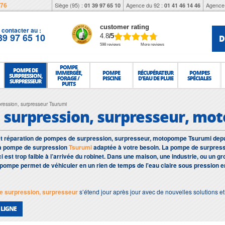
976
Siège (95) :
Agence du 92 :
Agence 
01 39 97 65 10
01 41 46 14 46
customer rating
contacter au :
39 97 65 10
D
4.8
/5
598 reviews
More reviews
POMPE
POMPE DE
IMMERGÉE,
POMPE
RÉCUPÉRATEUR
POMPES
SURPRESSION,
FORAGE /
PISCINE
D'EAU DE PLUIE
SPÉCIALES
SURPRESSEUR
PUITS
ession, surpresseur Tsurumi
 surpression, surpresseur, m
 et réparation de pompes de surpression, surpresseur, motopompe Tsurumi depu
la pompe de surpression
Tsurumi
adaptée à votre besoin. La pompe de surpress
ci est trop faible à l’arrivée du robinet. Dans une maison, une industrie, ou un 
e pompe permet de véhiculer en un rien de temps de l'eau claire sous pression en
 surpression, surpresseur
s’étend jour après jour avec de nouvelles solutions 
 LIGNE