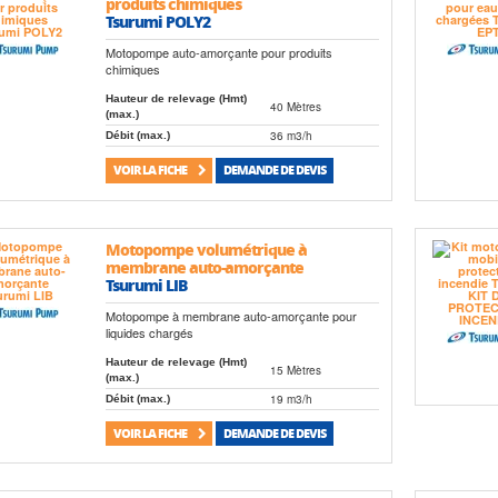
produits chimiques
Tsurumi POLY2
Motopompe auto-amorçante pour produits
chimiques
Hauteur de relevage (Hmt)
40 Mètres
(max.)
36 m3/h
Débit (max.)
VOIR LA FICHE
DEMANDE DE DEVIS
Motopompe volumétrique à
membrane auto-amorçante
Tsurumi LIB
Motopompe à membrane auto-amorçante pour
liquides chargés
Hauteur de relevage (Hmt)
15 Mètres
(max.)
19 m3/h
Débit (max.)
VOIR LA FICHE
DEMANDE DE DEVIS