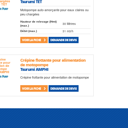
Tsurumi TET
Motopompe auto-amorçante pour eaux claires ou
peu chargées
Hauteur de relevage (Hmt)
30 Mètres
(max.)
31 m3/h
Débit (max.)
VOIR LA FICHE
DEMANDE DE DEVIS
Crépine flottante pour alimentation
de motopompe
Tsurumi AMPHI
Crépine flottante pour alimentation de motopompe
VOIR LA FICHE
DEMANDE DE DEVIS