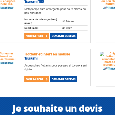
Tsurumi TE5
Motopompe auto-amorçante pour eaux claires ou
peu chargées
Hauteur de relevage (Hmt)
35 Mètres
(max.)
80 m3/h
Débit (max.)
VOIR LA FICHE
DEMANDE DE DEVIS
Flotteur et insert en mousse
Tsurumi
Accessoires flottants pour pompes et tuyaux semi
rigides
VOIR LA FICHE
DEMANDE DE DEVIS
Je souhaite un devis