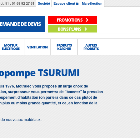
du 91 :
01 69 92 27 61
Société
Espace client
Ma sélection
PROMOTIONS
EMANDE DE DEVIS
BONS PLANS
MOTEUR
PRODUITS
AUTRES
VENTILATION
ÉLECTRIQUE
KÄRCHER
PRODUITS
otopompe TSURUMI
is 1976, Motralec vous propose un large choix de
ion, surpresseur vous permettra de "booster" la pression
groupement d'habitation (on parlera dans ce cas plutôt de
 plus ou moins grande quantité, et ce, en fonction de la
et de nouveaux matériaux.