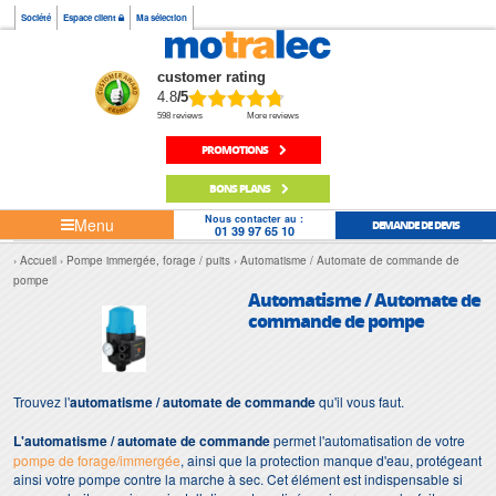
Société
Espace client
Ma sélection
customer rating
4.8
/5
598 reviews
More reviews
PROMOTIONS
BONS PLANS
Nous contacter au :
Menu
DEMANDE DE DEVIS
01 39 97 65 10
Accueil
Pompe immergée, forage / puits
Automatisme / Automate de commande de
pompe
Automatisme / Automate de
commande de pompe
Trouvez l'
automatisme / automate de commande
qu'il vous faut.
L'automatisme / automate de commande
permet l'automatisation de votre
pompe de forage/immergée
, ainsi que la protection manque d'eau, protégeant
ainsi votre pompe contre la marche à sec. Cet élément est indispensable si