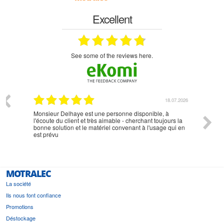
Excellent
see some of the reviews here.
07.2026
18.07.2026
Monsieur Delhaye est une personne disponible, à
bien ri
l'écoute du client et très aimable - cherchant toujours la
bonne solution et le matériel convenant à l'usage qui en
est prévu
MOTRALEC
La société
Ils nous font confiance
Promotions
Déstockage