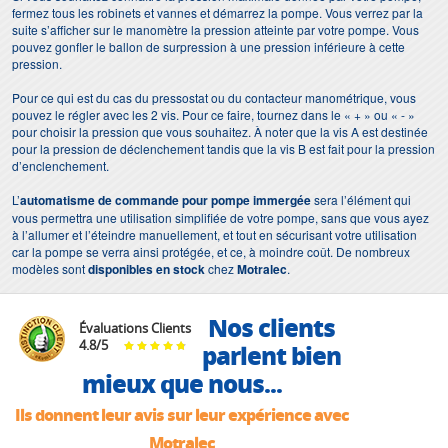
fermez tous les robinets et vannes et démarrez la pompe. Vous verrez par la
suite s’afficher sur le manomètre la pression atteinte par votre pompe. Vous
pouvez gonfler le ballon de surpression à une pression inférieure à cette
pression.
Pour ce qui est du cas du pressostat ou du contacteur manométrique, vous
pouvez le régler avec les 2 vis. Pour ce faire, tournez dans le « + » ou « - »
pour choisir la pression que vous souhaitez. À noter que la vis A est destinée
pour la pression de déclenchement tandis que la vis B est fait pour la pression
d’enclenchement.
L’
automatisme de commande pour pompe immergée
sera l’élément qui
vous permettra une utilisation simplifiée de votre pompe, sans que vous ayez
à l’allumer et l’éteindre manuellement, et tout en sécurisant votre utilisation
car la pompe se verra ainsi protégée, et ce, à moindre coût. De nombreux
modèles sont
disponibles en stock
chez
Motralec
.
Nos clients
Évaluations Clients
4.8
/
5
parlent bien
mieux que nous...
Ils donnent leur avis sur leur expérience avec
Motralec