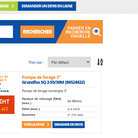
CKAGE
DEMANDER UN DEVIS EN LIGNE
PASSER EN
RECHERCHER
RECHERCHE
VISUELLE
Trier par :
Pompe de forage 3"
Grundfos SQ 2-55/30M (96524432)
Pompe de forage immergée 3"
€
Hauteur de relevage (Hmt)
HT
66 Mètres
(max.)
€
HT
3.4 m3/h
Débit (max.)
3" (75 mm)
Diamètre
VOIR LA FICHE
DEMANDE DE DEVIS