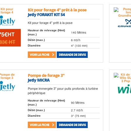
Kit pour forage 4" prêt à la pose
Jetly FORAKIT KIT S4
Kit pour forage 4" prêt à la pose
Hauteur de relevage (Hmt)
75€
140 Mètres
HT
(max.)
6 m3/h
83€
HT
Débit (max.)
4" (100 mm)
Diamètre
VOIR LA FICHE
DEMANDE DE DEVIS
Pompe de forage 3"
Jetly MICRA
Pompe immergée 3" pour puits profonds à turbine
périphérique
Hauteur de relevage (Hmt)
90 Mètres
(max.)
2.7 m3/h
Débit (max.)
3" (75 mm)
Diamètre
VOIR LA FICHE
DEMANDE DE DEVIS