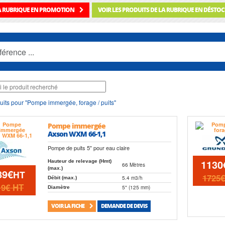
LA RUBRIQUE EN PROMOTION
VOIR LES PRODUITS DE LA RUBRIQUE EN DÉSTO
uits pour "Pompe immergée, forage / puits"
Pompe immergée
Axson WXM 66-1,1
Pompe de puits 5" pour eau claire
1130
Hauteur de relevage (Hmt)
66 Mètres
(max.)
89€
HT
1725
5.4 m3/h
Débit (max.)
19€
HT
5" (125 mm)
Diamètre
VOIR LA FICHE
DEMANDE DE DEVIS