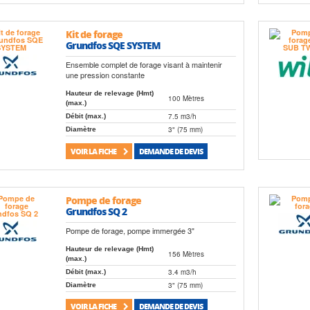
Kit de forage
Grundfos SQE SYSTEM
Ensemble complet de forage visant à maintenir
une pression constante
Hauteur de relevage (Hmt)
100 Mètres
(max.)
7.5 m3/h
Débit (max.)
3" (75 mm)
Diamètre
VOIR LA FICHE
DEMANDE DE DEVIS
Pompe de forage
Grundfos SQ 2
Pompe de forage, pompe immergée 3"
Hauteur de relevage (Hmt)
156 Mètres
(max.)
3.4 m3/h
Débit (max.)
3" (75 mm)
Diamètre
VOIR LA FICHE
DEMANDE DE DEVIS