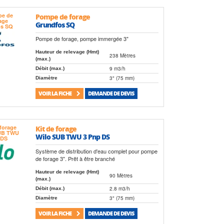
Pompe de forage
Grundfos SQ
Pompe de forage, pompe immergée 3"
Hauteur de relevage (Hmt)
238 Mètres
(max.)
9 m3/h
Débit (max.)
3" (75 mm)
Diamètre
VOIR LA FICHE
DEMANDE DE DEVIS
Kit de forage
Wilo SUB TWU 3 Pnp DS
Système de distribution d'eau complet pour pompe
de forage 3". Prêt à être branché
Hauteur de relevage (Hmt)
90 Mètres
(max.)
2.8 m3/h
Débit (max.)
3" (75 mm)
Diamètre
VOIR LA FICHE
DEMANDE DE DEVIS