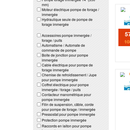
mm)
Moteur électrique pompe de forage /
immergée
Hydraulique seule de pompe de
forage immergée
5
Accessoires pompe immergée /
forage / puits
10
Automatisme / Automate de
commande de pompe
Boite de jonction pour pompe
immergée
Cable électrique pour pompe de
forage immergée
Chemise de refroidissement / Jupe
pour pompe immergée
Coffret électrique pour pompe
immergée / forage / puits
Contacteur manométrique pour
pompe immergée
Filin de suspension, câble, corde
pour pompe de forage / immergée
Pressostat pour pompe immergée
Protection pompe immergée
Raccords en laiton pour pompe