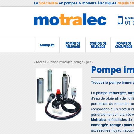
Le
Spécialiste
en pompes & moteurs électriques
depuis 1
Nous 
01 
POMPE DE
STATION DE
POMPE DE
MARQUES
RELEVAGE
RELEVAGE
CHAUFFAGE
Accueil
Pompe immergée, forage / puits
Pompe imm
Trouvez la pompe immergée
La
pompe immergée,
fora
d'eau de pluie afin de l'ut
permettent de remonter a
composées d’un moteur él
généralement en diamètre 5
Motralec
, spécialistes de
immergée, forage / puits
c
accessoires (tuyau, racco