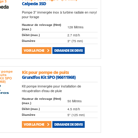
Calpeda 3SD
Pompe 3’’ immergée inox à turbine radiale en noryl
pour forage
Hauteur de relevage (Hmt)
128 Mètres
(max.)
2.7 m3/h
Débit (max.)
3" (75 mm)
Diamètre
VOIR LA FICHE
DEMANDE DE DEVIS
Kit pour pompe de puits
Grundfos Kit SPO (96611968)
Kit pompe immergée pour installation de
récupération d'eau de pluie
Hauteur de relevage (Hmt)
50 Mètres
(max.)
4.5 m3/h
Débit (max.)
5" (125 mm)
Diamètre
VOIR LA FICHE
DEMANDE DE DEVIS