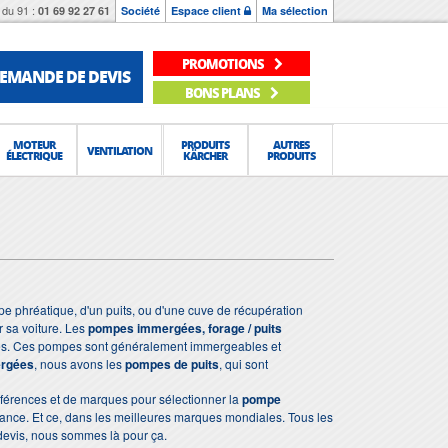
du 91 :
01 69 92 27 61
Société
Espace client
Ma sélection
PROMOTIONS
EMANDE DE DEVIS
BONS PLANS
MOTEUR
PRODUITS
AUTRES
VENTILATION
ÉLECTRIQUE
KÄRCHER
PRODUITS
ppe phréatique, d'un puits, ou d'une cuve de récupération
r sa voiture. Les
pompes immergées, forage / puits
ntes. Ces pompes sont généralement immergeables et
rgées
, nous avons les
pompes de puits
, qui sont
éférences et de marques pour sélectionner la
pompe
France. Et ce, dans les meilleures marques mondiales. Tous les
devis, nous sommes là pour ça.