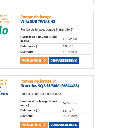
Pompe de forage
Wilo SUB TWU 3 HS
Pompe de forage, pompe immergée 3"
Hauteur de relevage (Hmt)
117 Mètres
(max.)
6.5 m3/h
Débit (max.)
3" (75 mm)
Diamètre
VOIR LA FICHE
DEMANDE DE DEVIS
Pompe de forage 3"
Grundfos SQ 3-55/30M (96524438)
Pompe de forage immergée 3"
Hauteur de relevage (Hmt)
74 Mètres
(max.)
4.5 m3/h
Débit (max.)
3" (75 mm)
Diamètre
VOIR LA FICHE
DEMANDE DE DEVIS