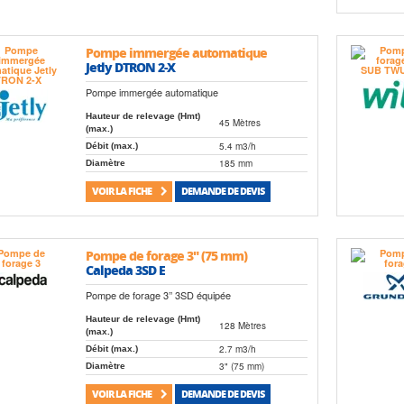
Pompe immergée automatique
Jetly DTRON 2-X
Pompe immergée automatique
Hauteur de relevage (Hmt)
45 Mètres
(max.)
5.4 m3/h
Débit (max.)
185 mm
Diamètre
VOIR LA FICHE
DEMANDE DE DEVIS
Pompe de forage 3" (75 mm)
Calpeda 3SD E
Pompe de forage 3’’ 3SD équipée
Hauteur de relevage (Hmt)
128 Mètres
(max.)
2.7 m3/h
Débit (max.)
3" (75 mm)
Diamètre
VOIR LA FICHE
DEMANDE DE DEVIS