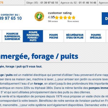
976
Siège (95) :
Agence du 92 :
Agence 
01 39 97 65 10
01 41 46 14 46
customer rating
contacter au :
39 97 65 10
D
4.8
/5
598 reviews
More reviews
POMPE
POMPE DE
IMMERGÉE,
POMPE
RÉCUPÉRATEUR
POMPES
SURPRESSION,
FORAGE /
PISCINE
D'EAU DE PLUIE
SPÉCIALES
SURPRESSEUR
PUITS
ergée, forage / puits
, forage / puit qu'il vous faut.
ge / puits
est un matériel électrique qui permet d'utiliser l'eau provenant d'une na
iliser dans sa maison (wc, machine à laver...), pour arroser son jardin ou encore lave
utomatiquement l’eau d’un
forage
, en allant jusqu'à des profondeurs très importa
ectrique en mono 220v ou triphasé 380v. Dans la même famille des
pompes imme
" et qui sont utilisées principalement dans des puits ou des citernes.
 la vente et la réparation de pompes depuis 1976 vous propose un vaste choix de r
orrespondant à votre besoin.
Bénéficiez de notre service de livraison partout en 
rd, manomètre...) pour votre système sont également disponibles. Demandez votre 