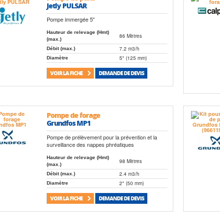
Jetly PULSAR
Pompe immergée 5"
Hauteur de relevage (Hmt)
86 Mètres
(max.)
7.2 m3/h
Débit (max.)
5" (125 mm)
Diamètre
VOIR LA FICHE
DEMANDE DE DEVIS
Pompe de forage
Grundfos MP1
Pompe de prélèvement pour la prévention et la
surveillance des nappes phréatiques
Hauteur de relevage (Hmt)
98 Mètres
(max.)
2.4 m3/h
Débit (max.)
2" (50 mm)
Diamètre
VOIR LA FICHE
DEMANDE DE DEVIS