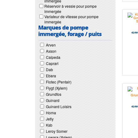
immergée
Réservoir à vessie pour pompe
immergée
Variateur de vitesse pour pompe
immergée
Marques de pompe
immergée, forage / puits
Arven
Axson
Calpeda
Caprari
Dab
Ebara
Flotec (Pentair)
Flygt (Xylem)
Grundfos
Guinard
Guinard Loisirs
Homa
Jetly
Ksb
Leroy Somer
Lowara (Xylem)