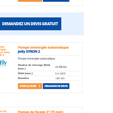
DEMANDEZ UN DEVIS GRATUIT
Pompe immergée automatique
Jetly DTRON 2
Pompe immergée automatique
Hauteur de relevage (Hmt)
45 Mètres
(max.)
5.4 m3/h
Débit (max.)
185 mm
Diamètre
VOIR LA FICHE
DEMANDE DE DEVIS
Pompe de forage 3" (75 mm)