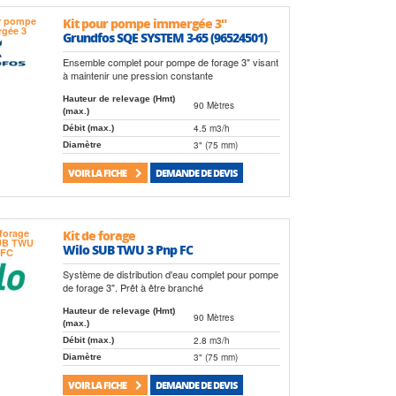
Kit pour pompe immergée 3"
Grundfos SQE SYSTEM 3-65 (96524501)
Ensemble complet pour pompe de forage 3" visant
à maintenir une pression constante
Hauteur de relevage (Hmt)
90 Mètres
(max.)
4.5 m3/h
Débit (max.)
3" (75 mm)
Diamètre
VOIR LA FICHE
DEMANDE DE DEVIS
Kit de forage
Wilo SUB TWU 3 Pnp FC
Système de distribution d'eau complet pour pompe
de forage 3". Prêt à être branché
Hauteur de relevage (Hmt)
90 Mètres
(max.)
2.8 m3/h
Débit (max.)
3" (75 mm)
Diamètre
VOIR LA FICHE
DEMANDE DE DEVIS