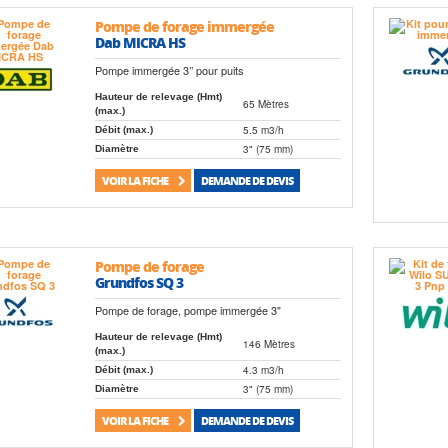
Pompe de forage immergée
Dab MICRA HS
Pompe immergée 3’’ pour puits
Hauteur de relevage (Hmt)
65 Mètres
(max.)
5.5 m3/h
Débit (max.)
3" (75 mm)
Diamètre
VOIR LA FICHE
DEMANDE DE DEVIS
Pompe de forage
Grundfos SQ 3
Pompe de forage, pompe immergée 3"
Hauteur de relevage (Hmt)
146 Mètres
(max.)
4.3 m3/h
Débit (max.)
3" (75 mm)
Diamètre
VOIR LA FICHE
DEMANDE DE DEVIS