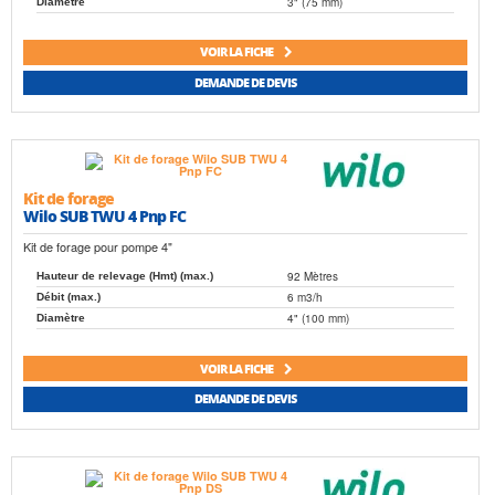
3" (75 mm)
Diamètre
VOIR LA FICHE
DEMANDE DE DEVIS
Kit de forage
Wilo SUB TWU 4 Pnp FC
Kit de forage pour pompe 4"
92 Mètres
Hauteur de relevage (Hmt) (max.)
6 m3/h
Débit (max.)
4" (100 mm)
Diamètre
VOIR LA FICHE
DEMANDE DE DEVIS