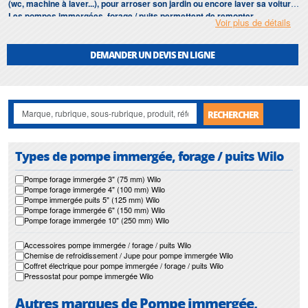
(wc, machine à laver...), pour arroser son jardin ou encore laver sa voiture.
Les pompes immergées, forage / puits permettent de remonter
Voir plus de détails
automatiquement l’eau d’un forage ou d'un puits, en allant jusqu'à des
profondeurs très importantes. Les variantes de pompes de forage est très
vaste, et nous sommes à-même de vous proposer des pompes dont le
DEMANDER UN DEVIS EN LIGNE
diamètre va de 3" à 18".
Notre gamme de
pompe immergée, forage / puits
s’étend jour après jour
avec de nouvelles solutions et de nouveaux matériaux.
RECHERCHER
Types de pompe immergée, forage / puits Wilo
Pompe forage immergée 3" (75 mm) Wilo
Pompe forage immergée 4" (100 mm) Wilo
Pompe immergée puits 5" (125 mm) Wilo
Pompe forage immergée 6" (150 mm) Wilo
Pompe forage immergée 10" (250 mm) Wilo
Accessoires pompe immergée / forage / puits Wilo
Chemise de refroidissement / Jupe pour pompe immergée Wilo
Coffret électrique pour pompe immergée / forage / puits Wilo
Pressostat pour pompe immergée Wilo
Autres marques de Pompe immergée,