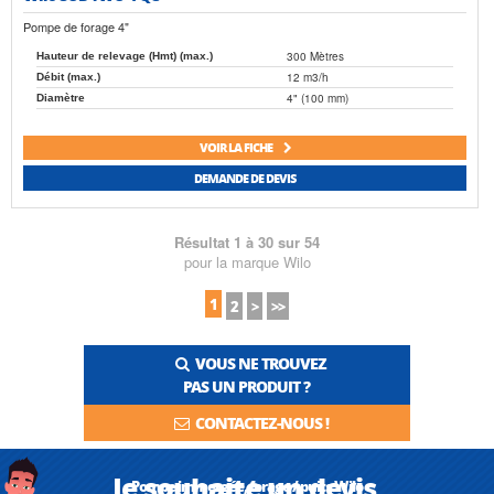
Pompe de forage 4"
300 Mètres
Hauteur de relevage (Hmt) (max.)
12 m3/h
Débit (max.)
4" (100 mm)
Diamètre
VOIR LA FICHE
DEMANDE DE DEVIS
Résultat 1 à 30 sur 54
pour la marque Wilo
1
2
>
>>
VOUS NE TROUVEZ
PAS UN PRODUIT ?
CONTACTEZ-NOUS !
Je souhaite un devis
Pompe immergée, forage / puits Wilo