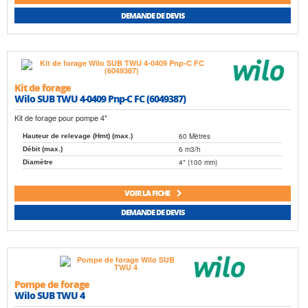
DEMANDE DE DEVIS
Kit de forage
Wilo SUB TWU 4-0409 Pnp-C FC (6049387)
Kit de forage pour pompe 4"
60 Mètres
Hauteur de relevage (Hmt) (max.)
6 m3/h
Débit (max.)
4" (100 mm)
Diamètre
VOIR LA FICHE
DEMANDE DE DEVIS
Pompe de forage
Wilo SUB TWU 4