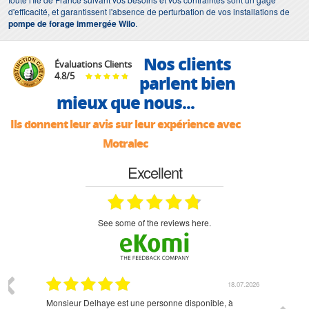
d'efficacité, et garantissent l'absence de perturbation de vos installations de
pompe de forage immergée Wilo
.
Nos clients
Évaluations Clients
4.8
/
5
parlent bien
mieux que nous...
Ils donnent leur avis sur leur expérience avec
Motralec
Excellent
see some of the reviews here.
07.2026
18.07.2026
Monsieur Delhaye est une personne disponible, à
bien ri