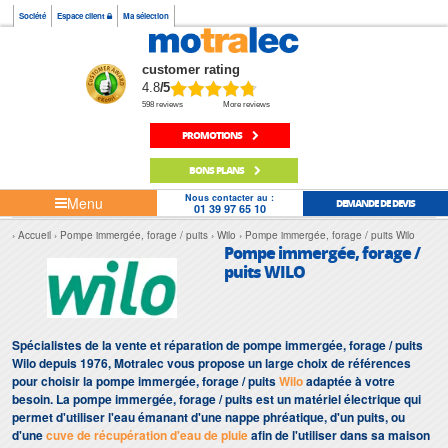
Société
Espace client
Ma sélection
customer rating
4.8
/5
598 reviews
More reviews
PROMOTIONS
BONS PLANS
Nous contacter au :
Menu
DEMANDE DE DEVIS
01 39 97 65 10
Accueil
Pompe immergée, forage / puits
Wilo
Pompe immergée, forage / puits Wilo
Pompe immergée, forage /
puits WILO
Spécialistes de la vente et réparation de pompe immergée, forage / puits
Wilo depuis 1976, Motralec vous propose un large choix de références
pour choisir la pompe immergée, forage / puits
Wilo
adaptée à votre
besoin. La pompe immergée, forage / puits est un matériel électrique qui
permet d'utiliser l'eau émanant d'une nappe phréatique, d'un puits, ou
d'une
cuve de récupération d'eau de pluie
afin de l'utiliser dans sa maison