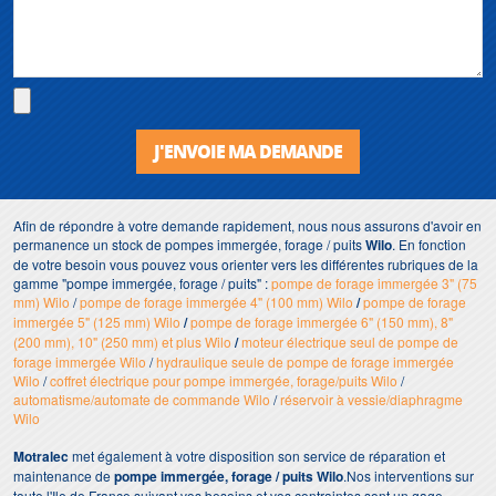
J'ENVOIE MA DEMANDE
Afin de répondre à votre demande rapidement, nous nous assurons d'avoir en
permanence un stock de pompes immergée, forage / puits
Wilo
. En fonction
de votre besoin vous pouvez vous orienter vers les différentes rubriques de la
gamme "pompe immergée, forage / puits" :
pompe de forage immergée 3" (75
mm) Wilo
/
pompe de forage immergée 4" (100 mm) Wilo
/
pompe de forage
immergée 5" (125 mm) Wilo
/
pompe de forage immergée 6" (150 mm), 8"
(200 mm), 10" (250 mm) et plus Wilo
/
moteur électrique seul de pompe de
forage immergée Wilo
/
hydraulique seule de pompe de forage immergée
Wilo
/
coffret électrique pour pompe immergée, forage/puits Wilo
/
automatisme/automate de commande Wilo
/
réservoir à vessie/diaphragme
Wilo
Motralec
met également à votre disposition son service de réparation et
maintenance de
pompe immergée, forage / puits Wilo
.Nos interventions sur
toute l'Ile de France suivant vos besoins et vos contraintes sont un gage