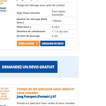
Pompe de relevage avec poire de contact
Eaux claires,
Type d'eau relevées
lessivielles
Hauteur de relevage (Hmt)
7 Mètres
(max.)
9 m3/h
Débit (max.)
1" 1/4 (32 mm)
Diamètre de refoulement
6 mm
Section de passage
VOIR LA FICHE
DEMANDE DE DEVIS
DEMANDEZ UN DEVIS GRATUIT
Pompe de sur pied pour eaux usées et
eaux chaudes
Jung Pumpen (Pentair) J 67
Pompe sur pied pour eaux usées et eaux chaudes