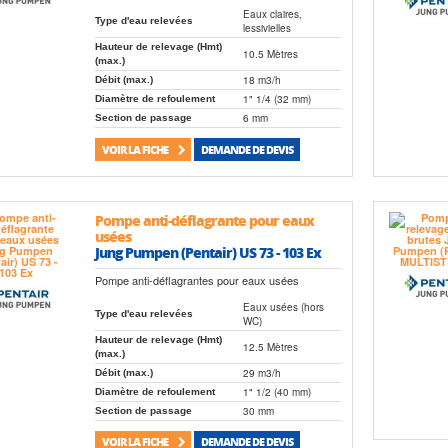
Eaux claires,
Type d'eau relevées
lessivielles
Hauteur de relevage (Hmt)
10.5 Mètres
(max.)
18 m3/h
Débit (max.)
1" 1/4 (32 mm)
Diamètre de refoulement
6 mm
Section de passage
VOIR LA FICHE
DEMANDE DE DEVIS
Pompe anti-déflagrante pour eaux
usées
Jung Pumpen (Pentair) US 73 - 103 Ex
Pompe anti-déflagrantes pour eaux usées
Eaux usées (hors
Type d'eau relevées
WC)
Hauteur de relevage (Hmt)
12.5 Mètres
(max.)
29 m3/h
Débit (max.)
1" 1/2 (40 mm)
Diamètre de refoulement
30 mm
Section de passage
VOIR LA FICHE
DEMANDE DE DEVIS