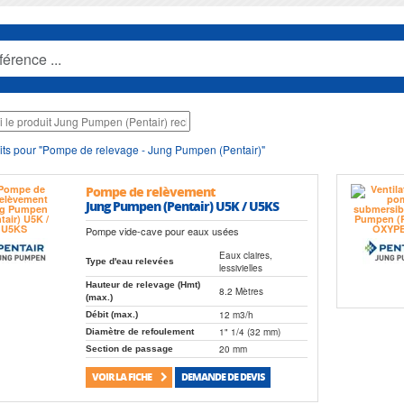
ts pour "Pompe de relevage - Jung Pumpen (Pentair)"
Pompe de relèvement
Jung Pumpen (Pentair) U5K / U5KS
Pompe vide-cave pour eaux usées
Eaux claires,
Type d'eau relevées
lessivielles
Hauteur de relevage (Hmt)
8.2 Mètres
(max.)
12 m3/h
Débit (max.)
1" 1/4 (32 mm)
Diamètre de refoulement
20 mm
Section de passage
VOIR LA FICHE
DEMANDE DE DEVIS