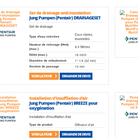
Set de drainage anti-inondation
Jung Pumpen (Pentair) DRAINAGESET
Set de drainage
Eaux claires,
Type d'eau relevées
lessivielles
Hauteur de relevage (Hmt)
9.5 Mètres
(max.)
16 m3/h
Débit (max.)
1" 1/4 (32 mm)
Diamètre de refoulement
10 mm
Section de passage
VOIR LA FICHE
DEMANDE DE DEVIS
Installation d'insufflation d'air
Jung Pumpen (Pentair) BREEZE pour
oxygénation
Installation d'insufflation d'air
Diffuseur d'air
Type de produit
VOIR LA FICHE
DEMANDE DE DEVIS