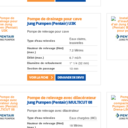
Pompe de drainage pour cave
Jung Pumpen (Pentair) U3K
Pompe de relevage pour cave
Eaux claires,
Type d'eau relevées
lessivielles
Hauteur de relevage (Hmt)
7.2 Mètres
(max.)
6.7 m3/h
Débit (max.)
1" 1/4 (32 mm)
Diamètre de refoulement
10 mm
Section de passage
VOIR LA FICHE
DEMANDE DE DEVIS
Pompe de relevage avec dilacérateur
Jung Pumpen (Pentair) MULTICUT 08
Pompe de relevage avec dilacérateur
Eaux chargées (WC)
Type d'eau relevées
Hauteur de relevage (Hmt)
18 Mètres
(max.)