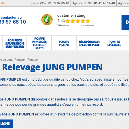
976
Siège (95) :
Agence du 92 :
Agence 
01 39 97 65 10
01 41 46 14 46
customer rating
contacter au :
39 97 65 10
D
4.8
/5
598 reviews
More reviews
POMPE
POMPE DE
IMMERGÉE,
POMPE
RÉCUPÉRATEUR
POMPES
SURPRESSION,
FORAGE /
PISCINE
D'EAU DE PLUIE
SPÉCIALES
SURPRESSEUR
PUITS
vage Jung Pumpen (Pentair)
 Relevage JUNG PUMPEN
JUNG PUMPEN
est un produit de qualité vendu chez Motralec, spécialiste en pompe
cement les eaux usées, les eaux chargées ou les eaux de pluie, et peut être utilisée
vage JUNG PUMPEN
disponible
dans notre site se démarque par sa robustesse, sa fia
 permet de pomper de grandes quantités d'eau en un temps record.
levage JUNG PUMPEN
est dotée d'un système de protection contre la surchauffe et la
 LIGNE