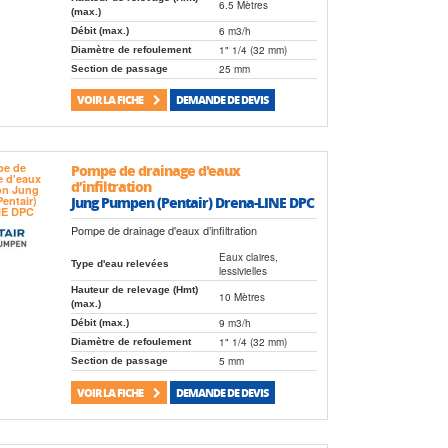
6.5 Mètres
(max.)
6 m3/h
Débit (max.)
1" 1/4 (32 mm)
Diamètre de refoulement
25 mm
Section de passage
VOIR LA FICHE
DEMANDE DE DEVIS
Pompe de drainage d'eaux
d’infiltration
Jung Pumpen (Pentair) Drena-LINE DPC
Pompe de drainage d'eaux d’infiltration
Eaux claires,
Type d'eau relevées
lessivielles
Hauteur de relevage (Hmt)
10 Mètres
(max.)
9 m3/h
Débit (max.)
1" 1/4 (32 mm)
Diamètre de refoulement
5 mm
Section de passage
VOIR LA FICHE
DEMANDE DE DEVIS