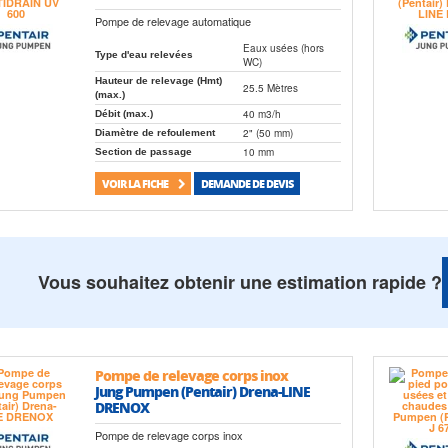
Pompe de relevage automatique
Eaux usées (hors
Type d'eau relevées
WC)
Hauteur de relevage (Hmt)
25.5 Mètres
(max.)
40 m3/h
Débit (max.)
2" (50 mm)
Diamètre de refoulement
10 mm
Section de passage
VOIR LA FICHE
DEMANDE DE DEVIS
Vous souhaitez obtenir une estimation rapide ?
Pompe de relevage corps inox
Jung Pumpen (Pentair) Drena-LINE
DRENOX
Pompe de relevage corps inox