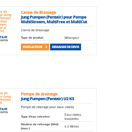
Canne de Brassage
Jung Pumpen (Pentair) pour Pompe
MultiStream, MultiFree et MultiCut
Canne de brassage
Mélangeur
Type de produit
VOIR LA FICHE
DEMANDE DE DEVIS
Pompe de drainage
Jung Pumpen (Pentair) U2 KS
Pompe de relevage pour eaux claires
Eaux claires,
Type d'eau relevées
lessivielles
Hauteur de relevage (Hmt)
5.3 Mètres
(max.)