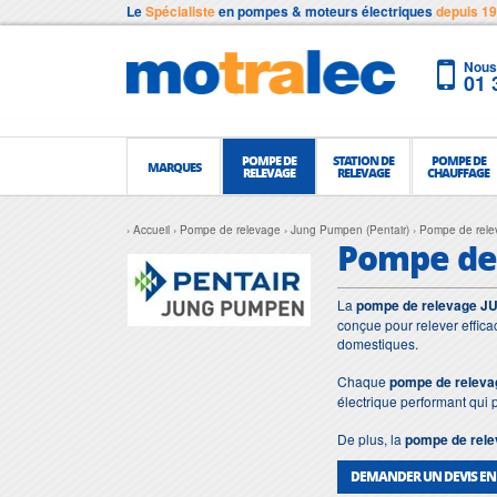
Le
Spécialiste
en pompes & moteurs électriques
depuis 1
Nous 
01 
POMPE DE
STATION DE
POMPE DE
MARQUES
RELEVAGE
RELEVAGE
CHAUFFAGE
Accueil
Pompe de relevage
Jung Pumpen (Pentair)
Pompe de rele
Pompe de
La
pompe de relevage 
conçue pour relever effica
domestiques.
Chaque
pompe de rele
électrique performant qui
De plus, la
pompe de re
DEMANDER UN DEVIS EN