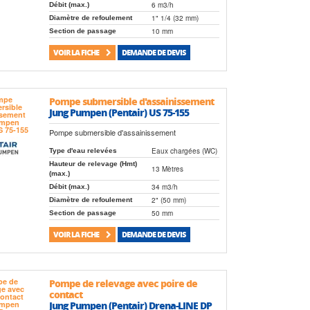
6 m3/h
Débit (max.)
1" 1/4 (32 mm)
Diamètre de refoulement
10 mm
Section de passage
VOIR LA FICHE
DEMANDE DE DEVIS
Pompe submersible d'assainissement
Jung Pumpen (Pentair) US 75-155
Pompe submersible d'assainissement
Eaux chargées (WC)
Type d'eau relevées
Hauteur de relevage (Hmt)
13 Mètres
(max.)
34 m3/h
Débit (max.)
2" (50 mm)
Diamètre de refoulement
50 mm
Section de passage
VOIR LA FICHE
DEMANDE DE DEVIS
Pompe de relevage avec poire de
contact
Jung Pumpen (Pentair) Drena-LINE DP