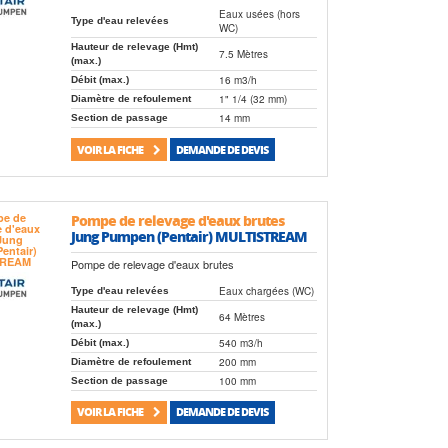
Eaux usées (hors
Type d'eau relevées
WC)
Hauteur de relevage (Hmt)
7.5 Mètres
(max.)
16 m3/h
Débit (max.)
1" 1/4 (32 mm)
Diamètre de refoulement
14 mm
Section de passage
VOIR LA FICHE
DEMANDE DE DEVIS
Pompe de relevage d'eaux brutes
Jung Pumpen (Pentair) MULTISTREAM
Pompe de relevage d'eaux brutes
Eaux chargées (WC)
Type d'eau relevées
Hauteur de relevage (Hmt)
64 Mètres
(max.)
540 m3/h
Débit (max.)
200 mm
Diamètre de refoulement
100 mm
Section de passage
VOIR LA FICHE
DEMANDE DE DEVIS