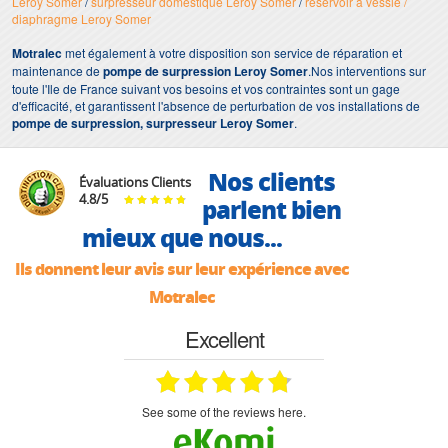
Leroy Somer
/
surpresseur domestique Leroy Somer
/
réservoir à vessie /
diaphragme Leroy Somer
Motralec
met également à votre disposition son service de réparation et
maintenance de
pompe de surpression Leroy Somer
.Nos interventions sur
toute l'Ile de France suivant vos besoins et vos contraintes sont un gage
d'efficacité, et garantissent l'absence de perturbation de vos installations de
pompe de surpression, surpresseur Leroy Somer
.
Nos clients
Évaluations Clients
4.8
/
5
parlent bien
mieux que nous...
Ils donnent leur avis sur leur expérience avec
Motralec
Excellent
see some of the reviews here.