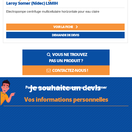
Leroy Somer (Nidec) LSMIH
Electropompe centrifuge multicellulaire horizontale pour eau claire
VOIR LA FICHE
DEMANDE DE DEVIS
VOUS NE TROUVEZ
PAS UN PRODUIT ?
CONTACTEZ-NOUS !
Je souhaite un devis
Pompe de surpression, surpresseur Leroy Somer
Vos informations personnelles