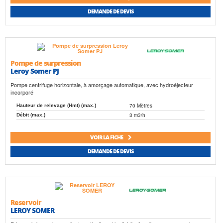
DEMANDE DE DEVIS
Pompe de surpression
Leroy Somer PJ
Pompe centrifuge horizontale, à amorçage automatique, avec hydroéjecteur
incorporé
70 Mètres
Hauteur de relevage (Hmt) (max.)
3 m3/h
Débit (max.)
VOIR LA FICHE
DEMANDE DE DEVIS
Reservoir
LEROY SOMER