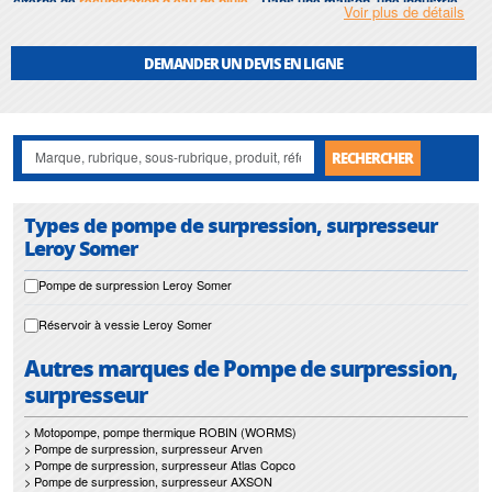
citerne de
récupération d'eau de pluie
... Dans une maison, une industrie,
Voir plus de détails
ou un groupement d'habitation (on parlera dans ce cas plutôt de
surpresseur
), ce type de pompe permet de véhiculer en un rien de temps
de l'eau claire sous pression en plus ou moins grande quantité, et ce, en
DEMANDER UN DEVIS EN LIGNE
fonction de la demande.
Notre gamme de
pompe de surpression, surpresseur
s’étend jour après jour
avec de nouvelles solutions et de nouveaux matériaux.
RECHERCHER
Types de pompe de surpression, surpresseur
Leroy Somer
Pompe de surpression Leroy Somer
Réservoir à vessie Leroy Somer
Autres marques de Pompe de surpression,
surpresseur
> Motopompe, pompe thermique ROBIN (WORMS)
> Pompe de surpression, surpresseur Arven
> Pompe de surpression, surpresseur Atlas Copco
> Pompe de surpression, surpresseur AXSON