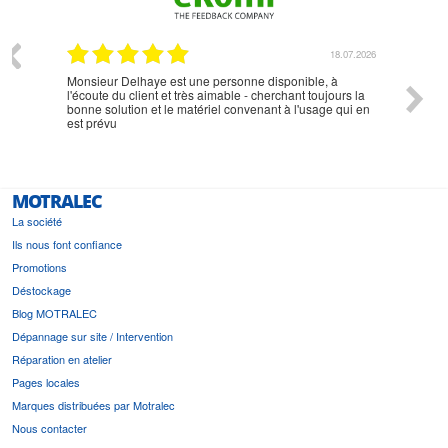
07.2026
18.07.2026
Monsieur Delhaye est une personne disponible, à
bien ri
l'écoute du client et très aimable - cherchant toujours la
bonne solution et le matériel convenant à l'usage qui en
est prévu
MOTRALEC
La société
Ils nous font confiance
Promotions
Déstockage
Blog MOTRALEC
Dépannage sur site / Intervention
Réparation en atelier
Pages locales
Marques distribuées par Motralec
Nous contacter