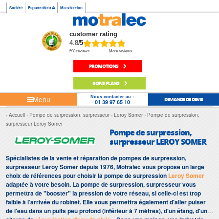
Société
Espace client
Ma sélection
customer rating
4.8
/5
598 reviews
More reviews
PROMOTIONS
BONS PLANS
Nous contacter au :
Menu
DEMANDE DE DEVIS
01 39 97 65 10
Accueil
Pompe de surpression, surpresseur
Leroy Somer
Pompe de surpression,
surpresseur Leroy Somer
Pompe de surpression,
surpresseur LEROY SOMER
Spécialistes de la vente et réparation de pompes de surpression,
surpresseur Leroy Somer depuis 1976, Motralec vous propose un large
choix de références pour choisir la pompe de surpression
Leroy Somer
adaptée à votre besoin. La pompe de surpression, surpresseur vous
permettra de "booster" la pression de votre réseau, si celle-ci est trop
faible à l’arrivée du robinet. Elle vous permettra également d'aller puiser
de l'eau dans un puits peu profond (inférieur à 7 mètres), d'un étang, d'une