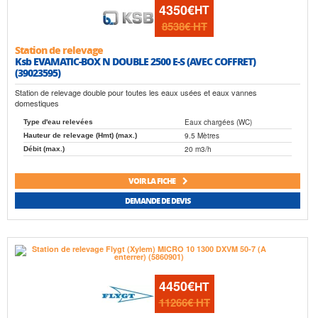
4350€
HT
8538€
HT
Station de relevage
Ksb EVAMATIC-BOX N DOUBLE 2500 E-S (AVEC COFFRET)
(39023595)
Station de relevage double pour toutes les eaux usées et eaux vannes
domestiques
Eaux chargées (WC)
Type d'eau relevées
9.5 Mètres
Hauteur de relevage (Hmt) (max.)
20 m3/h
Débit (max.)
VOIR LA FICHE
DEMANDE DE DEVIS
4450€
HT
11266€
HT