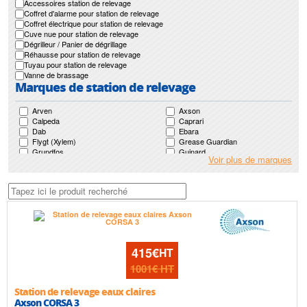
Accessoires station de relevage
Coffret d'alarme pour station de relevage
Coffret électrique pour station de relevage
Cuve nue pour station de relevage
Dégrilleur / Panier de dégrillage
Réhausse pour station de relevage
Tuyau pour station de relevage
Vanne de brassage
Marques de station de relevage
Arven
Axson
Calpeda
Caprari
Dab
Ebara
Flygt (Xylem)
Grease Guardian
Grundfos
Guinard
Voir plus de marques
Guinard Loisirs
Homa
Jetly
Jung Pumpen (Pentair)
Ksb
Leroy Somer
Lowara (Xylem)
Motralec
Mr Pompes
Nocchi (Pentair)
Pedrollo
Renson
Salmson
Sfa
Speroni
Sulzer (Abs)
Technirel
Tsurumi
415€
HT
Wilo
Zenit
1001€
HT
Station de relevage eaux claires
Axson CORSA 3