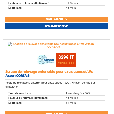
11 Mètres
Hauteur de relevage (Hmt) (max.)
14 m3/h
Débit (max.)
VOIR LA FICHE
DEMANDE DE DEVIS
829€
HT
2096€
HT
Station de relevage enterrable pour eaux usées et Wc
Axson CORSA 5
Poste de relevage à enterrer pour eaux usées +WC . Fixation pompe sur
tuyauterie
Eaux chargées (WC)
Type d'eau relevées
14 Mètres
Hauteur de relevage (Hmt) (max.)
30 m3/h
Débit (max.)