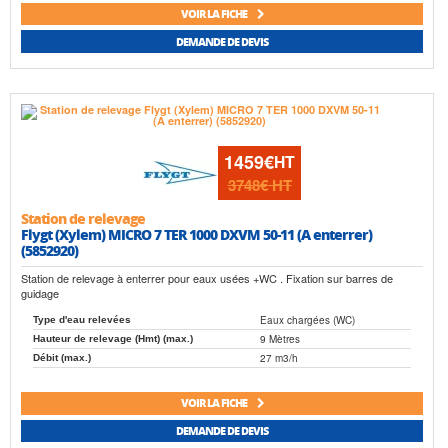
VOIR LA FICHE
DEMANDE DE DEVIS
1459€
HT
3748€
HT
Station de relevage
Flygt (Xylem) MICRO 7 TER 1000 DXVM 50-11 (A enterrer)
(5852920)
Station de relevage à enterrer pour eaux usées +WC . Fixation sur barres de
guidage
Eaux chargées (WC)
Type d'eau relevées
9 Mètres
Hauteur de relevage (Hmt) (max.)
27 m3/h
Débit (max.)
VOIR LA FICHE
DEMANDE DE DEVIS