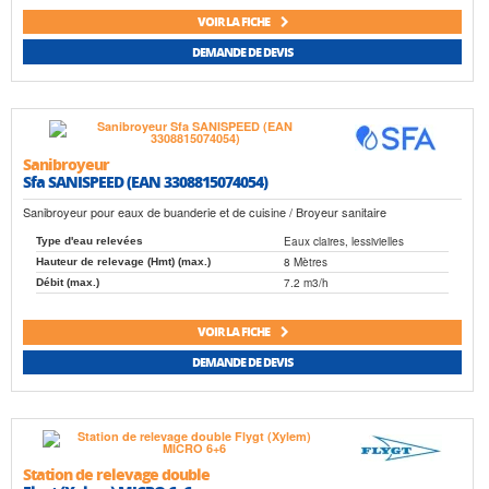
VOIR LA FICHE
DEMANDE DE DEVIS
Sanibroyeur
Sfa SANISPEED (EAN 3308815074054)
Sanibroyeur pour eaux de buanderie et de cuisine / Broyeur sanitaire
Eaux claires, lessivielles
Type d'eau relevées
8 Mètres
Hauteur de relevage (Hmt) (max.)
7.2 m3/h
Débit (max.)
VOIR LA FICHE
DEMANDE DE DEVIS
Station de relevage double