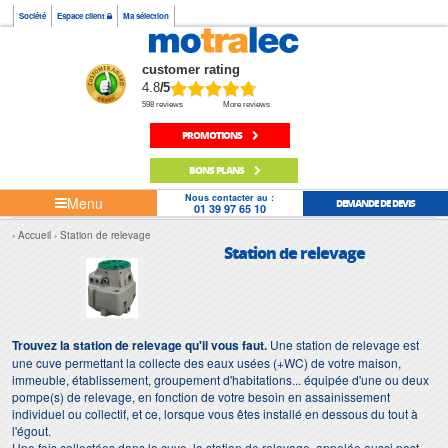
Société
Espace client
Ma sélection
customer rating
4.8
/5
598 reviews
More reviews
PROMOTIONS
BONS PLANS
Nous contacter au :
Menu
DEMANDE DE DEVIS
01 39 97 65 10
Accueil
Station de relevage
Station de relevage
Trouvez la station de relevage qu'il vous faut.
Une station de relevage est
une cuve permettant la collecte des eaux usées (+WC) de votre maison,
immeuble, établissement, groupement d'habitations... équipée d'une ou deux
pompe(s) de relevage, en fonction de votre besoin en assainissement
individuel ou collectif, et ce, lorsque vous êtes installé en dessous du tout à
l'égout.
Une fois collectées dans la cuve, la station de relevage, appelée aussi poste