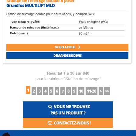
Module de relevage double à poser
Grundfos MULTILIFT MLD
Station de relevage double pour eaux usées, y compris WC
Eaux chargées (WC)
Type d'eau relevées
21 Mètres
Hauteur de relevage (Hmt) (max.)
60 m3/h
Débit (max.)
VOIR LA FICHE
DEMANDE DE DEVIS
Résultat 1 à 30 sur 940
pour la rubrique "Station de relevage"
1
2
3
4
5
6
7
8
9
10
11-20
>
>>
VOUS NE TROUVEZ
PAS UN PRODUIT ?
CONTACTEZ-NOUS !