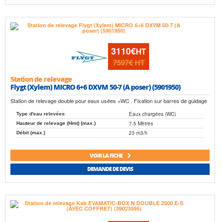
3110€
HT
7597€
HT
Station de relevage
Flygt (Xylem) MICRO 6+6 DXVM 50-7 (A poser) (5901950)
Station de relevage double pour eaux usées +WC . Fixation sur barres de guidage
Eaux chargées (WC)
Type d'eau relevées
7.5 Mètres
Hauteur de relevage (Hmt) (max.)
23 m3/h
Débit (max.)
VOIR LA FICHE
DEMANDE DE DEVIS