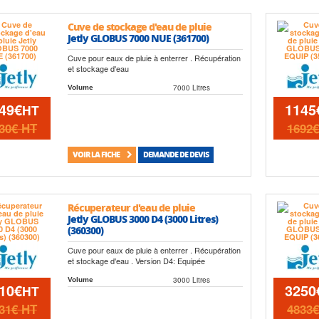
Cuve de stockage d'eau de pluie
Jetly GLOBUS 7000 NUE (361700)
Cuve pour eaux de pluie à enterrer . Récupération
et stockage d'eau
7000 Litres
Volume
49€
1145
HT
30€
HT
1692
VOIR LA FICHE
DEMANDE DE DEVIS
Récuperateur d'eau de pluie
Jetly GLOBUS 3000 D4 (3000 Litres)
(360300)
Cuve pour eaux de pluie à enterrer . Récupération
et stockage d'eau . Version D4: Equipée
3000 Litres
Volume
10€
3250
HT
31€
HT
4833