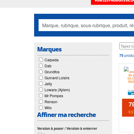
VOIR LES PRODUITS DE 
Marques
75
produi
Calpeda
Dab
Grundfos
Guinard Loisirs
Jetly
Lowara (Xylem)
Mr Pompes
Renson
7
Wilo
11
Affiner ma recherche
Version à poser / Version à enterrer