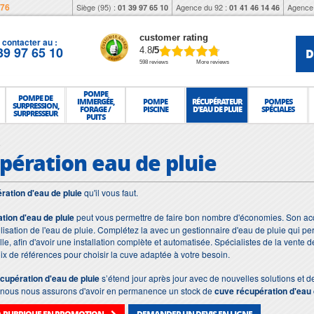
976
Siège (95) :
Agence du 92 :
Agence 
01 39 97 65 10
01 41 46 14 46
customer rating
contacter au :
39 97 65 10
D
4.8
/5
598 reviews
More reviews
POMPE
POMPE DE
IMMERGÉE,
POMPE
RÉCUPÉRATEUR
POMPES
SURPRESSION,
FORAGE /
PISCINE
D'EAU DE PLUIE
SPÉCIALES
SURPRESSEUR
PUITS
e
pération eau de pluie
ration d'eau de pluie
qu'il vous faut.
tion d'eau de pluie
peut vous permettre de faire bon nombre d'économies. Son acqui
lisation de l'eau de pluie. Complétez la avec un gestionnaire d'eau de pluie qui permet
ille, afin d'avoir une installation complète et automatisée. Spécialistes de la vente d
x de références pour choisir la cuve adaptée à votre besoin.
cupération d'eau de pluie
s’étend jour après jour avec de nouvelles solutions et
s, nous nous assurons d'avoir en permanence un stock de
cuve récupération d'eau 