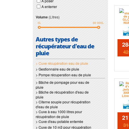
A poser
A enterrer
Volume
(Litres)
0L
30 000L
Autres types de
28
récupérateur d'eau de
42
pluie
> Cuve récupération eau de pluie
> Gestionnaire eau de pluie
> Pompe récuperation eau de pluie
> Bâche de pompage pour eau de
pluie
> Bâche de récupération d'eau de
pluie
> Citerne souple pour récupération
d'eau de pluie
> Cuve à eau 1000 litres pour
21
récupération de pluie
> Cuve d'eau potable enterrée
31
> Cuve de 10 m3 pour récupération