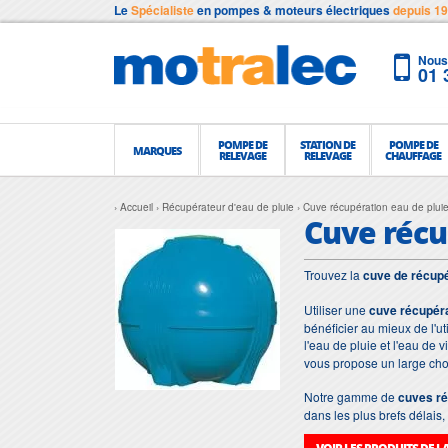
Le
Spécialiste
en pompes & moteurs électriques
depuis 1
Nous 
01 
POMPE DE
STATION DE
POMPE DE
MARQUES
RELEVAGE
RELEVAGE
CHAUFFAGE
Accueil
Récupérateur d'eau de pluie
Cuve récupération eau de plui
Cuve récu
Trouvez la
cuve de récupé
Utiliser une
cuve récupéra
bénéficier au mieux de l'uti
l'eau de pluie et l'eau de v
vous propose un large choi
Notre gamme de
cuves ré
dans les plus brefs délai