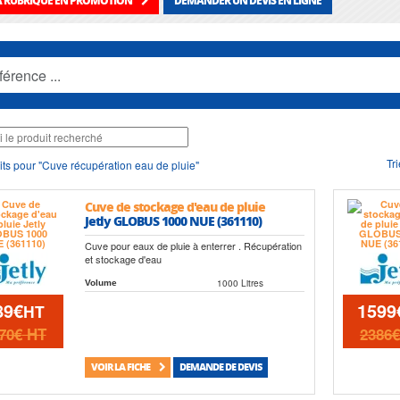
LA RUBRIQUE EN PROMOTION
DEMANDER UN DEVIS EN LIGNE
Tri
ts pour "Cuve récupération eau de pluie"
Cuve de stockage d'eau de pluie
Jetly GLOBUS 1000 NUE (361110)
Cuve pour eaux de pluie à enterrer . Récupération
et stockage d'eau
1000 Litres
Volume
89€
1599
HT
70€
HT
2386
VOIR LA FICHE
DEMANDE DE DEVIS