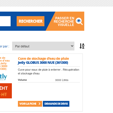
PASSER EN
RECHERCHER
RECHERCHE
VISUELLE
er par :
Cuve de stockage d'eau de pluie
Jetly GLOBUS 3000 NUE (361300)
Cuve pour eaux de pluie à enterrer . Récupération
et stockage d'eau
3000 Litres
Volume
€
HT
€
HT
VOIR LA FICHE
DEMANDE DE DEVIS