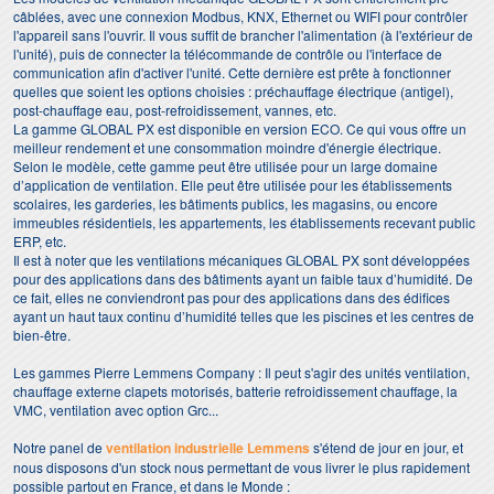
câblées, avec une connexion Modbus, KNX, Ethernet ou WIFI pour contrôler
l'appareil sans l'ouvrir. Il vous suffit de brancher l'alimentation (à l'extérieur de
l'unité), puis de connecter la télécommande de contrôle ou l'interface de
communication afin d'activer l'unité. Cette dernière est prête à fonctionner
quelles que soient les options choisies : préchauffage électrique (antigel),
post-chauffage eau, post-refroidissement, vannes, etc.
La gamme GLOBAL PX est disponible en version ECO. Ce qui vous offre un
meilleur rendement et une consommation moindre d'énergie électrique.
Selon le modèle, cette gamme peut être utilisée pour un large domaine
d’application de ventilation. Elle peut être utilisée pour les établissements
scolaires, les garderies, les bâtiments publics, les magasins, ou encore
immeubles résidentiels, les appartements, les établissements recevant public
ERP, etc.
Il est à noter que les ventilations mécaniques GLOBAL PX sont développées
pour des applications dans des bâtiments ayant un faible taux d’humidité. De
ce fait, elles ne conviendront pas pour des applications dans des édifices
ayant un haut taux continu d’humidité telles que les piscines et les centres de
bien-être.
Les gammes Pierre Lemmens Company : Il peut s'agir des unités ventilation,
chauffage externe clapets motorisés, batterie refroidissement chauffage, la
VMC, ventilation avec option Grc...
Notre panel de
ventilation industrielle Lemmens
s'étend de jour en jour, et
nous disposons d'un stock nous permettant de vous livrer le plus rapidement
possible partout en France, et dans le Monde :