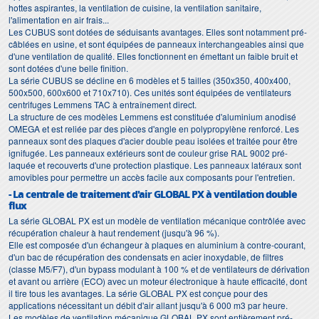
hottes aspirantes, la ventilation de cuisine, la ventilation sanitaire,
l'alimentation en air frais...
Les CUBUS sont dotées de séduisants avantages. Elles sont notamment pré-
câblées en usine, et sont équipées de panneaux interchangeables ainsi que
d'une ventilation de qualité. Elles fonctionnent en émettant un faible bruit et
sont dotées d'une belle finition.
La série CUBUS se décline en 6 modèles et 5 tailles (350x350, 400x400,
500x500, 600x600 et 710x710). Ces unités sont équipées de ventilateurs
centrifuges Lemmens TAC à entraînement direct.
La structure de ces modèles Lemmens est constituée d'aluminium anodisé
OMEGA et est reliée par des pièces d'angle en polypropylène renforcé. Les
panneaux sont des plaques d'acier double peau isolées et traitée pour être
ignifugée. Les panneaux extérieurs sont de couleur grise RAL 9002 pré-
laquée et recouverts d'une protection plastique. Les panneaux latéraux sont
amovibles pour permettre un accès facile aux composants pour l'entretien.
- La centrale de traitement d'air GLOBAL PX à ventilation double
flux
La série GLOBAL PX est un modèle de ventilation mécanique contrôlée avec
récupération chaleur à haut rendement (jusqu'à 96 %).
Elle est composée d'un échangeur à plaques en aluminium à contre-courant,
d'un bac de récupération des condensats en acier inoxydable, de filtres
(classe M5/F7), d'un bypass modulant à 100 % et de ventilateurs de dérivation
et avant ou arrière (ECO) avec un moteur électronique à haute efficacité, dont
il tire tous les avantages. La série GLOBAL PX est conçue pour des
applications nécessitant un débit d'air allant jusqu'à 6 000 m3 par heure.
Les modèles de ventilation mécanique GLOBAL PX sont entièrement pré-