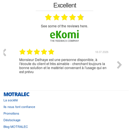
Excellent
see some of the reviews here.
07.2026
18.07.2026
Monsieur Delhaye est une personne disponible, à
bien ri
l'écoute du client et très aimable - cherchant toujours la
bonne solution et le matériel convenant à l'usage qui en
est prévu
MOTRALEC
La société
Ils nous font confiance
Promotions
Déstockage
Blog MOTRALEC