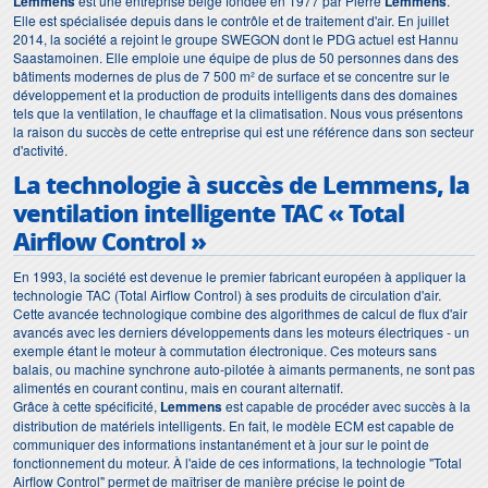
Lemmens
est une entreprise belge fondée en 1977 par Pierre
Lemmens
.
Elle est spécialisée depuis dans le contrôle et de traitement d'air. En juillet
2014, la société a rejoint le groupe SWEGON dont le PDG actuel est Hannu
Saastamoinen. Elle emploie une équipe de plus de 50 personnes dans des
bâtiments modernes de plus de 7 500 m² de surface et se concentre sur le
développement et la production de produits intelligents dans des domaines
tels que la ventilation, le chauffage et la climatisation. Nous vous présentons
la raison du succès de cette entreprise qui est une référence dans son secteur
d'activité.
La technologie à succès de Lemmens, la
ventilation intelligente TAC « Total
Airflow Control »
En 1993, la société est devenue le premier fabricant européen à appliquer la
technologie TAC (Total Airflow Control) à ses produits de circulation d'air.
Cette avancée technologique combine des algorithmes de calcul de flux d'air
avancés avec les derniers développements dans les moteurs électriques - un
exemple étant le moteur à commutation électronique. Ces moteurs sans
balais, ou machine synchrone auto-pilotée à aimants permanents, ne sont pas
alimentés en courant continu, mais en courant alternatif.
Grâce à cette spécificité,
Lemmens
est capable de procéder avec succès à la
distribution de matériels intelligents. En fait, le modèle ECM est capable de
communiquer des informations instantanément et à jour sur le point de
fonctionnement du moteur. À l'aide de ces informations, la technologie "Total
Airflow Control" permet de maîtriser de manière précise le point de