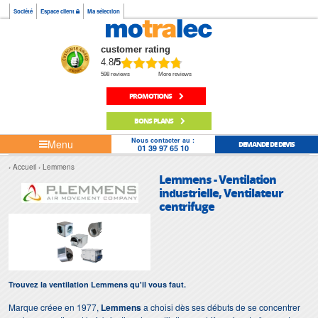
Société
Espace client
Ma sélection
customer rating
4.8
/5
598 reviews
More reviews
PROMOTIONS
BONS PLANS
Nous contacter au :
Menu
DEMANDE DE DEVIS
01 39 97 65 10
Accueil
Lemmens
Lemmens - Ventilation
industrielle, Ventilateur
centrifuge
Trouvez la ventilation Lemmens qu'il vous faut.
Marque créee en 1977,
Lemmens
a choisi dès ses débuts de se concentrer