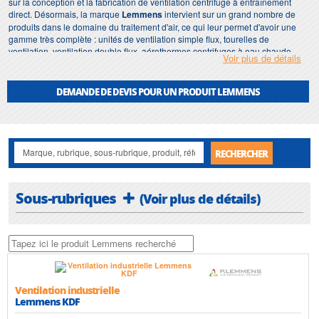
sur la conception et la fabrication de ventilation centrifuge à entraînement
direct. Désormais, la marque
Lemmens
intervient sur un grand nombre de
produits dans le domaine du traitement d'air, ce qui leur permet d'avoir une
gamme très complète : unités de ventilation simple flux, tourelles de
ventilation, ventilation double flux, aérothermes centrifuges à eau chaude,
Voir plus de détails
rideaux d'air, caissons de traitement d'air modulable, et ventilateurs
centrifuges intelligents à haut rendement.
DEMANDE DE DEVIS POUR UN PRODUIT LEMMENS
Spécialistes de la vente, de réparation, d'intervention sur site et de
dépannage depuis 1976,
Motralec
vous propose un large choix de
références pour choisir votre élément de
ventilation Lemmens
.
RECHERCHER
Sous-rubriques
(Voir plus de détails)
Ventilation industrielle
Lemmens KDF