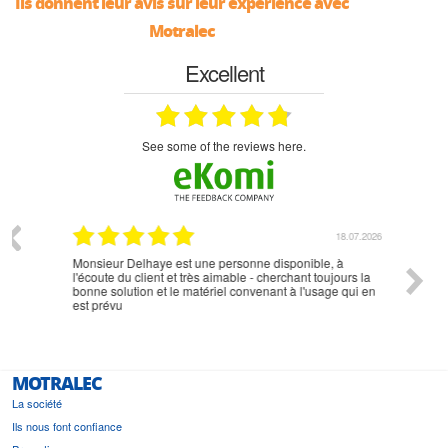
Ils donnent leur avis sur leur expérience avec
Motralec
Excellent
see some of the reviews here.
07.2026
18.07.2026
Monsieur Delhaye est une personne disponible, à
bien ri
l'écoute du client et très aimable - cherchant toujours la
bonne solution et le matériel convenant à l'usage qui en
est prévu
MOTRALEC
La société
Ils nous font confiance