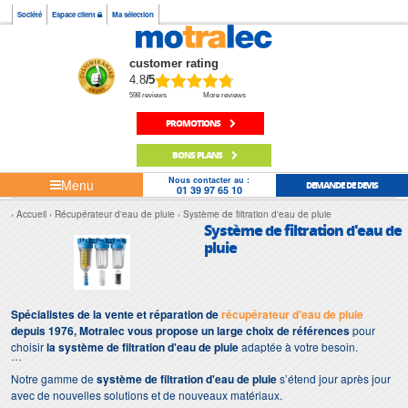
Société
Espace client
Ma sélection
customer rating
4.8
/5
598 reviews
More reviews
PROMOTIONS
BONS PLANS
Nous contacter au :
Menu
DEMANDE DE DEVIS
01 39 97 65 10
Accueil
Récupérateur d'eau de pluie
Système de filtration d'eau de pluie
Système de filtration d'eau de
pluie
Spécialistes de la vente et réparation de
récupérateur d'eau de pluie
depuis 1976, Motralec vous propose un large choix de références
pour
choisir
la système de filtration d'eau de pluie
adaptée à votre besoin.
Notre gamme de
système de filtration d'eau de pluie
s’étend jour après jour
avec de nouvelles solutions et de nouveaux matériaux.