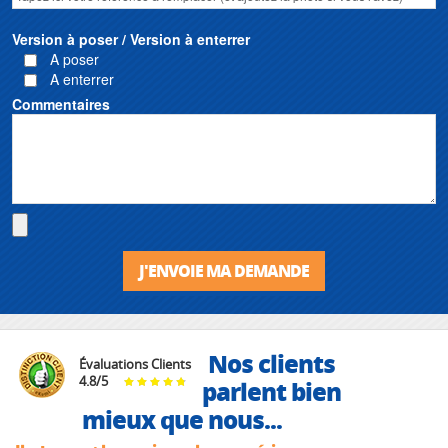
Version à poser / Version à enterrer
A poser
A enterrer
Commentaires
J'ENVOIE MA DEMANDE
Nos clients
Évaluations Clients
4.8
/
5
parlent bien
mieux que nous...