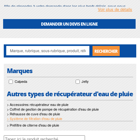
Afin de répondre à votre demande dans les plus brefs délais, nous nous
Voir plus de détails
assurons d'avoir en permanence un stock important de
système de filtration
d'eau de pluie
.
DEMANDER UN DEVIS EN LIGNE
Motralec
met également à votre disposition son service de
réparation
et
maintenance de
système de filtration d'eau de pluie
.
Nos interventions sur toute l'Ile de France suivant vos besoins et vos
contraintes sont un gage d'efficacité, et garantissent l'absence de perturbation
RECHERCHER
de vos installations de
système de filtration d'eau de pluie
.
Marques
Calpeda
Jetly
Autres types de récupérateur d'eau de pluie
> Accessoires récupérateur eau de pluie
> Coffret de gestion de pompe de récupération d'eau de pluie
> Réhausse de cuve d'eau de pluie
> Système de filtration d'eau de pluie
> Préfiltre de citerne d'eau de pluie