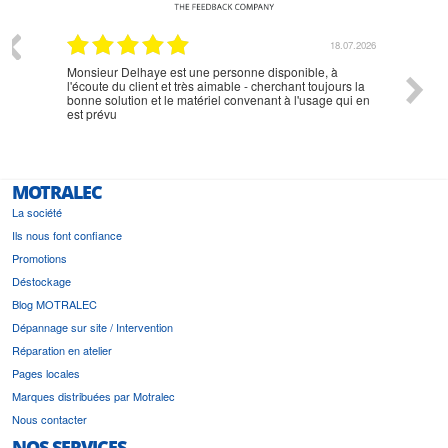
07.2026
18.07.2026
Monsieur Delhaye est une personne disponible, à
bien ri
l'écoute du client et très aimable - cherchant toujours la
bonne solution et le matériel convenant à l'usage qui en
est prévu
MOTRALEC
La société
Ils nous font confiance
Promotions
Déstockage
Blog MOTRALEC
Dépannage sur site / Intervention
Réparation en atelier
Pages locales
Marques distribuées par Motralec
Nous contacter
NOS SERVICES