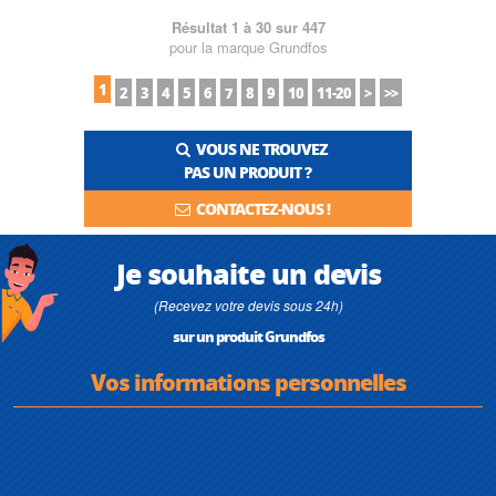
Résultat 1 à 30 sur 447
pour la marque Grundfos
1
2
3
4
5
6
7
8
9
10
11-20
>
>>
VOUS NE TROUVEZ
PAS UN PRODUIT ?
CONTACTEZ-NOUS !
Je souhaite un devis
(Recevez votre devis sous 24h)
sur un produit Grundfos
Vos informations personnelles