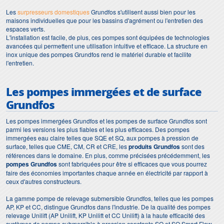
Les
surpresseurs domestiques
Grundfos s'utilisent aussi bien pour les
maisons individuelles que pour les bassins d'agrément ou l'entretien des
espaces verts.
L'installation est facile, de plus, ces pompes sont équipées de technologies
avancées qui permettent une utilisation intuitive et efficace. La structure en
inox unique des pompes Grundfos rend le matériel durable et facilite
l'entretien.
Les pompes immergées et de surface
Grundfos
Les pompes immergées Grundfos et les pompes de surface Grundfos sont
parmi les versions les plus fiables et les plus efficaces. Des pompes
immergées eau claire telles que SQE et SQ, aux pompes à pression de
surface, telles que CME, CM, CR et CRE, les
produits Grundfos
sont des
références dans le domaine. En plus, comme précisées précédemment, les
pompes Grundfos
sont fabriquées pour être si efficaces que vous pourrez
faire des économies importantes chaque année en électricité par rapport à
ceux d'autres constructeurs.
La gamme pompe de relevage submersible Grundfos, telles que les pompes
AP, KP et CC, distingue Grundfos dans l'industrie. De la qualité des pompes
relevage Unilift (AP Unilift, KP Unilift et CC Unilift) à la haute efficacité des
systèmes de pompe submersible à pression constante SQ et SQ Smart Flow,