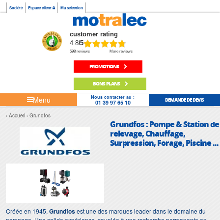
Société
Espace client
Ma sélection
customer rating
4.8
/5
598 reviews
More reviews
PROMOTIONS
BONS PLANS
Nous contacter au :
Menu
DEMANDE DE DEVIS
01 39 97 65 10
Accueil
Grundfos
Grundfos : Pompe & Station de
relevage, Chauffage,
Surpression, Forage, Piscine ...
Créée en 1945,
Grundfos
est une des marques leader dans le domaine du
pompage. Une solide expérience, couplée à une recherche permanente en