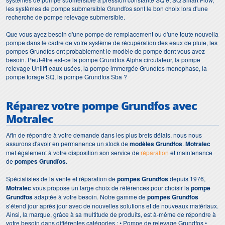
les systèmes de pompe submersible Grundfos sont le bon choix lors d'une
recherche de pompe relevage submersible.
Que vous ayez besoin d'une pompe de remplacement ou d'une toute nouvella
pompe dans le cadre de votre système de récupération des eaux de pluie, les
pompes Grundfos ont probablement le modèle de pompe dont vous avez
besoin. Peut-être est-ce la pompe Grundfos Alpha circulateur, la pompe
relevage Unilift eaux usées, la pompe immergée Grundfos monophase, la
pompe forage SQ, la pompe Grundfos Sba ?
Réparez votre pompe Grundfos avec
Motralec
Afin de répondre à votre demande dans les plus brefs délais, nous nous
assurons d'avoir en permanence un stock de
modèles Grundfos
.
Motralec
met également à votre disposition son service de
réparation
et maintenance
de
pompes Grundfos
.
Spécialistes de la vente et réparation de
pompes
Grundfos
depuis 1976,
Motralec
vous propose un large choix de références pour choisir la
pompe
Grundfos
adaptée à votre besoin. Notre gamme de
pompes
Grundfos
s’étend jour après jour avec de nouvelles solutions et de nouveaux matériaux.
Ainsi, la marque, grâce à sa multitude de produits, est à-même de répondre à
votre besoin dans différentes catégories : • Pompe de relevage Grundfos •