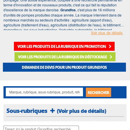
terme d'innovation et de nouveaux produits, c'est ce qui fait la réputation
d'excellence de la marque danoise.
Grundfos
, c'est plus de 16 millions
d'unités de pompes produites chaque année. La marque intervient dans de
nombreux marchés ou secteurs d'activités : agriculture (apport d'eau),
agriculture (traitement d'eau), agriculture (distribution de l'eau), le bâtiment
domestique, les eaux industrielles, l'industrie automobile, le bâtiment
Voir plus de détails
commercial et tertiaire, les chaudières industrielles... Une gamme
impressionnante, qui sait répondre à de très nombreuses problématiques, et
avec les gammes les plus avancés technologiquement parlant, c'est ça
VOIR LES PRODUITS DE LA RUBRIQUE EN PROMOTION
Grundfos
.
VOIR LES PRODUITS DE LA RUBRIQUE EN DÉSTOCKAGE
Tous types de
pompes Grundfos
, que ce soit, une
pompe de relevage
Grundfos
,
pompe de chauffage Grundfos
,
station de relevage Grundfos
,
DEMANDE DE DEVIS POUR UN PRODUIT GRUNDFOS
une
pompe de forage immergée Grundfos
,
pompe de surpression
Grundfos
,
pompe vide-cave Grundfos
,
pompe assainissement Grundfos
,
pompe eaux usées Grundfos
, ou une
pompe de surface Grundfos
sont
livrables sous 24-48h partout en France, et sous 1 semaine dans le Monde
entier.
RECHERCHER
Sous-rubriques
(Voir plus de détails)