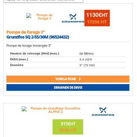
1130€
HT
1725€
HT
Pompe de forage 3"
Grundfos SQ 2-55/30M (96524432)
Pompe de forage immergée 3"
66 Mètres
Hauteur de relevage (Hmt) (max.)
3.4 m3/h
Débit (max.)
3" (75 mm)
Diamètre
VOIR LA FICHE
DEMANDE DE DEVIS
315€
HT
563€
HT